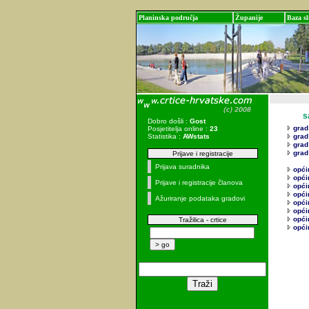
Planinska područja
Županije
Baza sl
sadr
Dobro došli :
Gost
grad
Posjetitelja online :
23
Statistika :
AWstats
grad
grad
grad
Prijave i registracije
Prijava suradnika
opći
opći
Prijave i registracije članova
opći
opći
Ažuriranje podataka gradovi
opći
općin
opći
Tražilica - crtice
opći