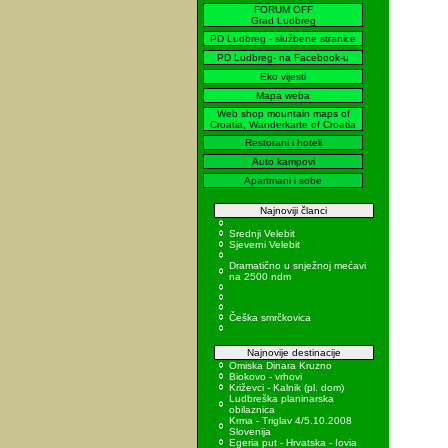
FORUM OFF
Grad Ludbreg
PD Ludbreg - službene stranice
PD Ludbreg- na Facebook-u
Eko vijesti
Mapa weba
Web shop mountain maps of
Croatia, Wanderkarte of Croatia
Restorani i hoteli
Auto kampovi
Apartmani i sobe
Najnoviji članci
Srednji Velebit
Sjeverni Velebit
Dramatično u snježnoj mećavi
na 2500 ndm
Češka smrčkovica
Najnovije destinacije
Omiska Dinara Kruzno
Biokovo - vrhovi
Križevci - Kalnik (pl. dom)
Ludbreška planinarska
obilaznica
Krma - Triglav 4/5.10.2008
Slovenija
Egeria put - Hrvatska - Iovia