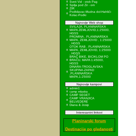
Sveti Vid - otok Pag
Spilja pod Zir - om
ZIR
Podkilavac-Mudna dol-Hahlići-
Kolac-Podki
Najnovije Web shop
SVILAJA, PLANINARSKA
MAPA ZEMLJOVID,1:25000,
HGSS
PROMINA , PLANINARSKA
MAPA, ZEMLJOVID , 1:25000
, HGSS
OTOK RAB , PLANINARSKA
MAPA, ZEMLJOVID, 1:25000
, HGSS
BRAČ BIKE, BICIKLOM PO
BRAČU, MAPA 1:45000,
HGSS
DINARA-TROGLAVSKA
SKUPINA-ZAPAD
,PLANINARSKA
MAPA,1:25000
Najnovije kampovi
admin1
camp mlaska
CAMP SEGET
CAMP VRANJICA
BELVEDERE
Diana & Josip
Interesantni linkovi
Planinarski forum
Destinacije po gledanosti