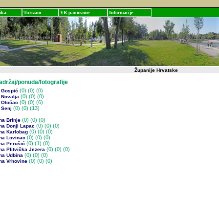
ika
Turizam
VR panorame
Informacije
Županije Hrvatske
žaj/ponuda/fotografije
(0)
(0) (0)
 Gospić
(0)
(0) (0)
 Novalja
(0)
(0) (6)
 Otočac
(0)
(0) (13)
 Senj
(0)
(0) (0)
na Brinje
(0)
(0) (0)
na Donji Lapac
(0)
(0) (0)
na Karlobag
(0)
(0) (0)
na Lovinac
(0)
(1) (0)
na Perušić
(0)
(0) (0)
a Plitvička Jezera
(0)
(0) (0)
na Udbina
(0)
(0) (0)
na Vrhovine