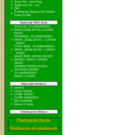
Sveti Vid - otok Pag
Spilja pod Zir - om
ZIR
Podkilavac-Mudna dol-Hahlići-
Kolac-Podki
Najnovije Web shop
SVILAJA, PLANINARSKA
MAPA ZEMLJOVID,1:25000,
HGSS
PROMINA , PLANINARSKA
MAPA, ZEMLJOVID , 1:25000
, HGSS
OTOK RAB , PLANINARSKA
MAPA, ZEMLJOVID, 1:25000
, HGSS
BRAČ BIKE, BICIKLOM PO
BRAČU, MAPA 1:45000,
HGSS
DINARA-TROGLAVSKA
SKUPINA-ZAPAD
,PLANINARSKA
MAPA,1:25000
Najnovije kampovi
admin1
camp mlaska
CAMP SEGET
CAMP VRANJICA
BELVEDERE
Diana & Josip
Interesantni linkovi
Planinarski forum
Destinacije po gledanosti