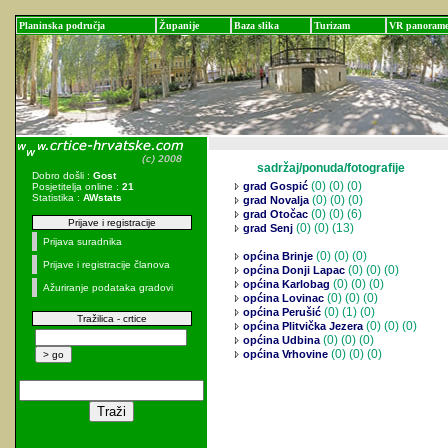
Planinska područja
Županije
Baza slika
Turizam
VR panoram
sadržaj/ponuda/fotografije
Dobro došli :
Gost
(0)
(0) (0)
grad Gospić
Posjetitelja online :
21
Statistika :
AWstats
(0)
(0) (0)
grad Novalja
(0)
(0) (6)
grad Otočac
Prijave i registracije
(0)
(0) (13)
grad Senj
Prijava suradnika
(0)
(0) (0)
općina Brinje
Prijave i registracije članova
(0)
(0) (0)
općina Donji Lapac
(0)
(0) (0)
općina Karlobag
Ažuriranje podataka gradovi
(0)
(0) (0)
općina Lovinac
(0)
(1) (0)
općina Perušić
Tražilica - crtice
(0)
(0) (0)
općina Plitvička Jezera
(0)
(0) (0)
općina Udbina
(0)
(0) (0)
općina Vrhovine