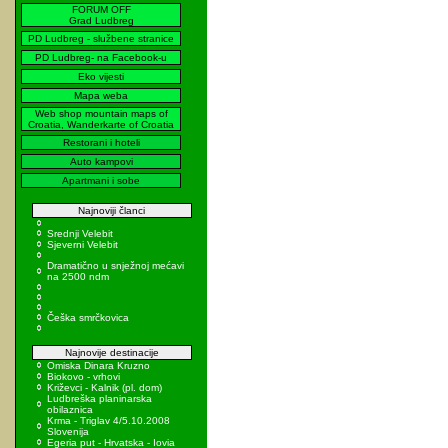
FORUM OFF
Grad Ludbreg
PD Ludbreg - službene stranice
PD Ludbreg- na Facebook-u
Eko vijesti
Mapa weba
Web shop mountain maps of
Croatia, Wanderkarte of Croatia
Restorani i hoteli
Auto kampovi
Apartmani i sobe
Najnoviji članci
Srednji Velebit
Sjeverni Velebit
Dramatično u snježnoj mećavi
na 2500 ndm
Češka smrčkovica
Najnovije destinacije
Omiska Dinara Kruzno
Biokovo - vrhovi
Križevci - Kalnik (pl. dom)
Ludbreška planinarska
obilaznica
Krma - Triglav 4/5.10.2008
Slovenija
Egeria put - Hrvatska - Iovia