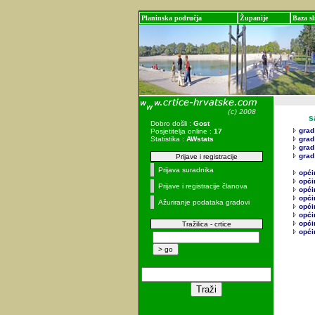
Planinska područja
Županije
Baza sl
sadr
Dobro došli :
Gost
grad
Posjetitelja online :
17
Statistika :
AWstats
grad
grad
grad
Prijave i registracije
Prijava suradnika
opći
opći
Prijave i registracije članova
opći
opći
Ažuriranje podataka gradovi
opći
općin
opći
Tražilica - crtice
opći