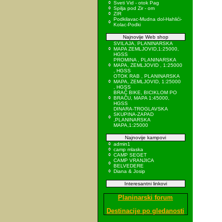
Sveti Vid - otok Pag
Spilja pod Zir - om
ZIR
Podkilavac-Mudna dol-Hahlići-
Kolac-Podki
Najnovije Web shop
SVILAJA, PLANINARSKA
MAPA ZEMLJOVID,1:25000,
HGSS
PROMINA , PLANINARSKA
MAPA, ZEMLJOVID , 1:25000
, HGSS
OTOK RAB , PLANINARSKA
MAPA, ZEMLJOVID, 1:25000
, HGSS
BRAČ BIKE, BICIKLOM PO
BRAČU, MAPA 1:45000,
HGSS
DINARA-TROGLAVSKA
SKUPINA-ZAPAD
,PLANINARSKA
MAPA,1:25000
Najnovije kampovi
admin1
camp mlaska
CAMP SEGET
CAMP VRANJICA
BELVEDERE
Diana & Josip
Interesantni linkovi
Planinarski forum
Destinacije po gledanosti