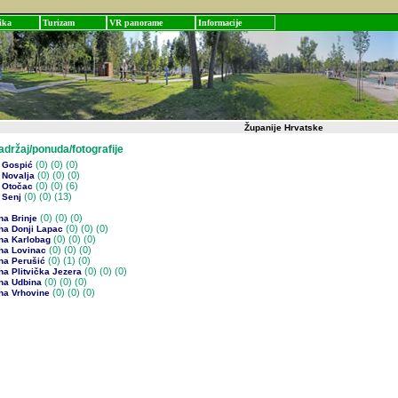
ika
Turizam
VR panorame
Informacije
Županije Hrvatske
žaj/ponuda/fotografije
(0)
(0) (0)
 Gospić
(0)
(0) (0)
 Novalja
(0)
(0) (6)
 Otočac
(0)
(0) (13)
 Senj
(0)
(0) (0)
na Brinje
(0)
(0) (0)
na Donji Lapac
(0)
(0) (0)
na Karlobag
(0)
(0) (0)
na Lovinac
(0)
(1) (0)
na Perušić
(0)
(0) (0)
a Plitvička Jezera
(0)
(0) (0)
na Udbina
(0)
(0) (0)
na Vrhovine