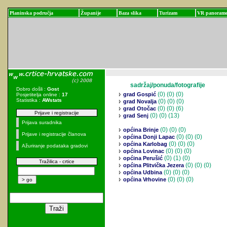
Planinska područja
Županije
Baza slika
Turizam
VR panoram
sadržaj/ponuda/fotografije
Dobro došli :
Gost
(0)
(0) (0)
grad Gospić
Posjetitelja online :
17
Statistika :
AWstats
(0)
(0) (0)
grad Novalja
(0)
(0) (6)
grad Otočac
Prijave i registracije
(0)
(0) (13)
grad Senj
Prijava suradnika
(0)
(0) (0)
općina Brinje
Prijave i registracije članova
(0)
(0) (0)
općina Donji Lapac
(0)
(0) (0)
općina Karlobag
Ažuriranje podataka gradovi
(0)
(0) (0)
općina Lovinac
(0)
(1) (0)
općina Perušić
Tražilica - crtice
(0)
(0) (0)
općina Plitvička Jezera
(0)
(0) (0)
općina Udbina
(0)
(0) (0)
općina Vrhovine