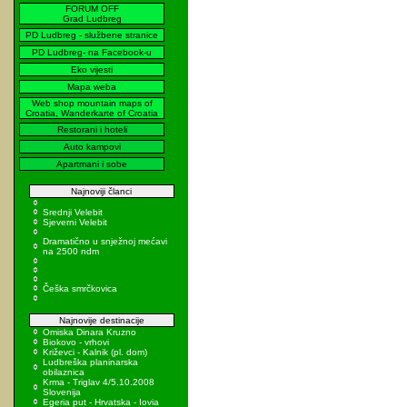
FORUM OFF
Grad Ludbreg
PD Ludbreg - službene stranice
PD Ludbreg- na Facebook-u
Eko vijesti
Mapa weba
Web shop mountain maps of
Croatia, Wanderkarte of Croatia
Restorani i hoteli
Auto kampovi
Apartmani i sobe
Najnoviji članci
Srednji Velebit
Sjeverni Velebit
Dramatično u snježnoj mećavi
na 2500 ndm
Češka smrčkovica
Najnovije destinacije
Omiska Dinara Kruzno
Biokovo - vrhovi
Križevci - Kalnik (pl. dom)
Ludbreška planinarska
obilaznica
Krma - Triglav 4/5.10.2008
Slovenija
Egeria put - Hrvatska - Iovia