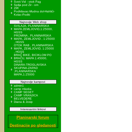
Sveti Vid - otok Pag
Spilja pod Zir - om
ZIR
Podkilavac-Mudna dol-Hahlići-
Kolac-Podki
Najnovije Web shop
SVILAJA, PLANINARSKA
MAPA ZEMLJOVID,1:25000,
HGSS
PROMINA , PLANINARSKA
MAPA, ZEMLJOVID , 1:25000
, HGSS
OTOK RAB , PLANINARSKA
MAPA, ZEMLJOVID, 1:25000
, HGSS
BRAČ BIKE, BICIKLOM PO
BRAČU, MAPA 1:45000,
HGSS
DINARA-TROGLAVSKA
SKUPINA-ZAPAD
,PLANINARSKA
MAPA,1:25000
Najnovije kampovi
admin1
camp mlaska
CAMP SEGET
CAMP VRANJICA
BELVEDERE
Diana & Josip
Interesantni linkovi
Planinarski forum
Destinacije po gledanosti