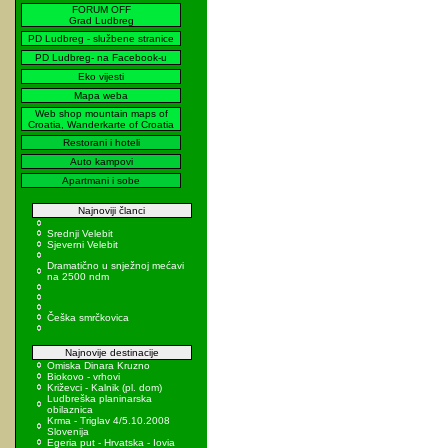
FORUM OFF
Grad Ludbreg
PD Ludbreg - službene stranice
PD Ludbreg- na Facebook-u
Eko vijesti
Mapa weba
Web shop mountain maps of
Croatia, Wanderkarte of Croatia
Restorani i hoteli
Auto kampovi
Apartmani i sobe
Najnoviji članci
Srednji Velebit
Sjeverni Velebit
Dramatično u snježnoj mećavi
na 2500 ndm
Češka smrčkovica
Najnovije destinacije
Omiska Dinara Kruzno
Biokovo - vrhovi
Križevci - Kalnik (pl. dom)
Ludbreška planinarska
obilaznica
Krma - Triglav 4/5.10.2008
Slovenija
Egeria put - Hrvatska - Iovia