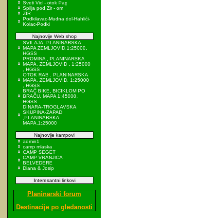
Sveti Vid - otok Pag
Spilja pod Zir - om
ZIR
Podkilavac-Mudna dol-Hahlići-
Kolac-Podki
Najnovije Web shop
SVILAJA, PLANINARSKA
MAPA ZEMLJOVID,1:25000,
HGSS
PROMINA , PLANINARSKA
MAPA, ZEMLJOVID , 1:25000
, HGSS
OTOK RAB , PLANINARSKA
MAPA, ZEMLJOVID, 1:25000
, HGSS
BRAČ BIKE, BICIKLOM PO
BRAČU, MAPA 1:45000,
HGSS
DINARA-TROGLAVSKA
SKUPINA-ZAPAD
,PLANINARSKA
MAPA,1:25000
Najnovije kampovi
admin1
camp mlaska
CAMP SEGET
CAMP VRANJICA
BELVEDERE
Diana & Josip
Interesantni linkovi
Planinarski forum
Destinacije po gledanosti