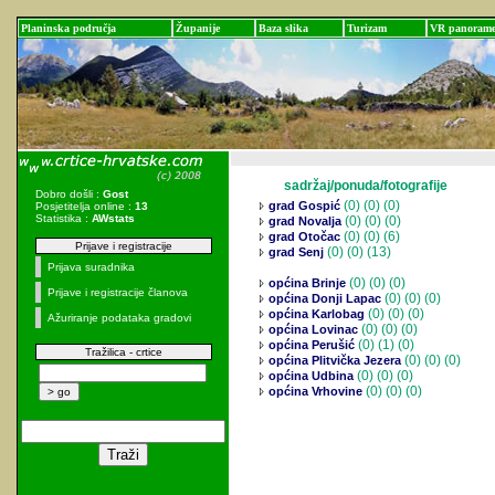
Planinska područja
Županije
Baza slika
Turizam
VR panoram
sadržaj/ponuda/fotografije
Dobro došli :
Gost
(0)
(0) (0)
grad Gospić
Posjetitelja online :
13
Statistika :
AWstats
(0)
(0) (0)
grad Novalja
(0)
(0) (6)
grad Otočac
Prijave i registracije
(0)
(0) (13)
grad Senj
Prijava suradnika
(0)
(0) (0)
općina Brinje
Prijave i registracije članova
(0)
(0) (0)
općina Donji Lapac
(0)
(0) (0)
općina Karlobag
Ažuriranje podataka gradovi
(0)
(0) (0)
općina Lovinac
(0)
(1) (0)
općina Perušić
Tražilica - crtice
(0)
(0) (0)
općina Plitvička Jezera
(0)
(0) (0)
općina Udbina
(0)
(0) (0)
općina Vrhovine