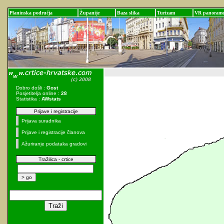
Planinska područja
Županije
Baza slika
Turizam
VR panoram
Dobro došli :
Gost
Posjetitelja online :
28
Statistika :
AWstats
Prijave i registracije
Prijava suradnika
Prijave i registracije članova
Ažuriranje podataka gradovi
Tražilica - crtice