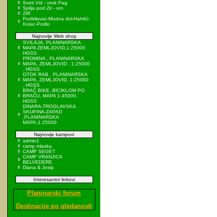
Sveti Vid - otok Pag
Spilja pod Zir - om
ZIR
Podkilavac-Mudna dol-Hahlići-
Kolac-Podki
Najnovije Web shop
SVILAJA, PLANINARSKA
MAPA ZEMLJOVID,1:25000,
HGSS
PROMINA , PLANINARSKA
MAPA, ZEMLJOVID , 1:25000
, HGSS
OTOK RAB , PLANINARSKA
MAPA, ZEMLJOVID, 1:25000
, HGSS
BRAČ BIKE, BICIKLOM PO
BRAČU, MAPA 1:45000,
HGSS
DINARA-TROGLAVSKA
SKUPINA-ZAPAD
,PLANINARSKA
MAPA,1:25000
Najnovije kampovi
admin1
camp mlaska
CAMP SEGET
CAMP VRANJICA
BELVEDERE
Diana & Josip
Interesantni linkovi
Planinarski forum
Destinacije po gledanosti