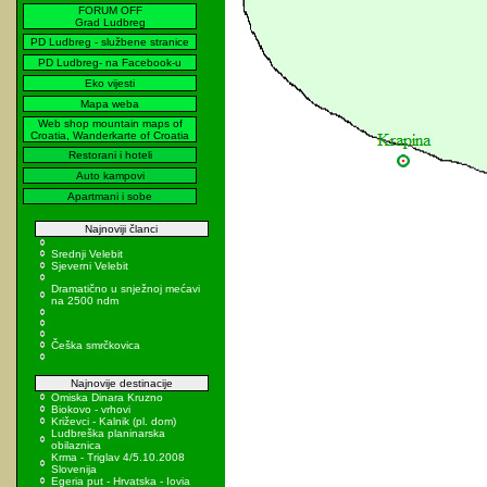
FORUM OFF
Grad Ludbreg
PD Ludbreg - službene stranice
PD Ludbreg- na Facebook-u
Eko vijesti
Mapa weba
Web shop mountain maps of
Croatia, Wanderkarte of Croatia
Restorani i hoteli
Auto kampovi
Apartmani i sobe
Najnoviji članci
Srednji Velebit
Sjeverni Velebit
Dramatično u snježnoj mećavi
na 2500 ndm
Češka smrčkovica
Najnovije destinacije
Omiska Dinara Kruzno
Biokovo - vrhovi
Križevci - Kalnik (pl. dom)
Ludbreška planinarska
obilaznica
Krma - Triglav 4/5.10.2008
Slovenija
Egeria put - Hrvatska - Iovia