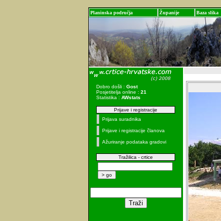
Planinska područja
Županije
Baza slika
Dobro došli :
Gost
Posjetitelja online :
21
Statistika :
AWstats
Prijave i registracije
Prijava suradnika
Prijave i registracije članova
Ažuriranje podataka gradovi
Tražilica - crtice