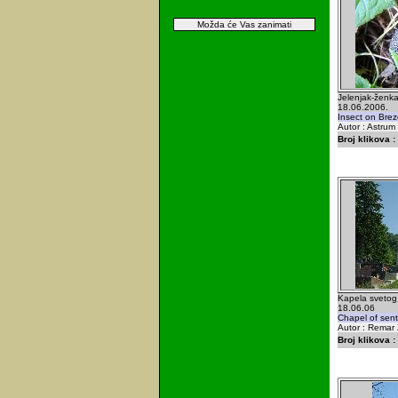
Možda će Vas zanimati
Jelenjak-ženka
18.06.2006.
Insect on Brez
Autor : Astrum
Broj klikova :
Kapela svetog
18.06.06
Chapel of sent
Autor : Remar 
Broj klikova :