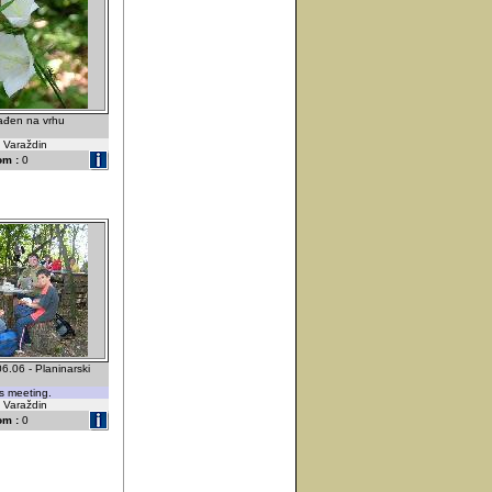
nađen na vrhu
- Varaždin
om :
0
6.06 - Planinarski
s meeting.
- Varaždin
om :
0