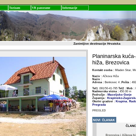
Turizam
VR panorame
Informacije
Zanimljive destinacije Hrvatska
Planinarska kuća
hiža, Brezovica
Kontakt osoba :
Mladen Sitar, Mi
Naziv :
Ačkova Hiža
Naziv :
Adresa :
Benkovec 4 ,
Pošta :
492
Tel1 :
091/50-41-795
Tel2 :
Mob :
Nadmorska visina :
450.00 m
Maceljsko Gorje
Područje :
Krapinsko-Zagorsk
Županija :
Krapina
Rado
Okolni gradovi :
,
Pregrada
PREGLED
ČLANC
Brezovica i Ačkova hi