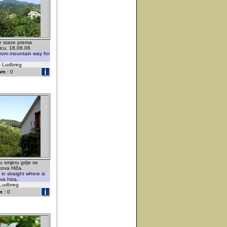
e staze prema
čicu. 18.06.06
from mountain way for
 - Ludbreg
om :
0
u smjeru gdje se
kova Hiža.
in straight where is
va hiza.
-Ludbreg
 :
0