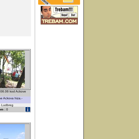
8.06.06 kod Ackove
he Ackova hiza.-
 - Ludbreg
om :
0