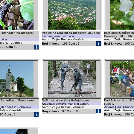
, pronađen na Brezovici.
Pogled na Krapinu sa Brezovice-18.06.06
Bijeli oblik zvončike 
Krapina from Brezovica
Brezovice. 18.06.06.
ovica.
Autor : Željko Remar - Varaždin
Autor : Željko Remar 
 d.o.o. - Ludbreg
Broj klikova :
193
Com :
1
Broj klikova :
105
C
188
Com :
0
 Benedikta u Petrovskom.
Naši preci u akciji na Hušnjakovom.
Kod Ackove Hize 18.0
Krapina's primitive man's in action.
susreti.
 Benedikt in Petrovsko.
Autor : Željko Remar - Varaždin
Ackova Hiza, Climber'
Željko - Varaždin
Autor : Željko Remar 
Broj klikova :
97
Com :
0
95
Com :
0
Broj klikova :
156
C