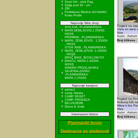
Sveti Vid - otok Pag
Spilja pod Zir - om
ZIR
Podkilavac-Mudna dol-Hahlići-
Kolac-Podki
Najnovije Web shop
Pogled na zapa
SVILAJA, PLANINARSKA
View on west 
MAPA ZEMLJOVID,1:25000,
hiza.
HGSS
Autor : Astrum
PROMINA , PLANINARSKA
Broj klikova :
MAPA, ZEMLJOVID , 1:25000
, HGSS
OTOK RAB , PLANINARSKA
MAPA, ZEMLJOVID, 1:25000
, HGSS
BRAČ BIKE, BICIKLOM PO
BRAČU, MAPA 1:45000,
HGSS
DINARA-TROGLAVSKA
SKUPINA-ZAPAD
,PLANINARSKA
MAPA,1:25000
Najnovije kampovi
admin1
camp mlaska
CAMP SEGET
Pogled na Pet
CAMP VRANJICA
Ackovoj hiži na
BELVEDERE
Wiew ti the Pe
Diana & Josip
Hiza.
Autor : Astrum
Interesantni linkovi
Broj klikova :
Planinarski forum
Destinacije po gledanosti