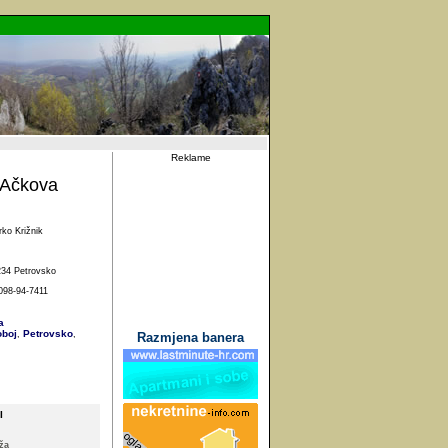
Reklame
-Ačkova
rko Križnik
34 Petrovsko
098-94-7411
a
boj
Petrovsko
,
,
Razmjena banera
I
ža