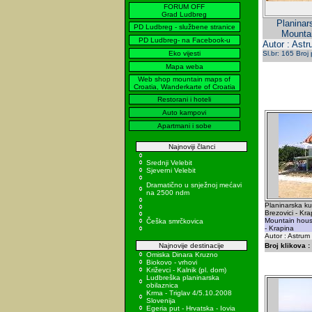
FORUM OFF
Grad Ludbreg
Planinar
PD Ludbreg - službene stranice
Mountai
PD Ludbreg- na Facebook-u
Autor : Astr
Eko vijesti
Sl.br: 165 Broj
Mapa weba
Web shop mountain maps of
Croatia, Wanderkarte of Croatia
Restorani i hoteli
Auto kampovi
Apartmani i sobe
Najnoviji članci
Srednji Velebit
Sjeverni Velebit
Dramatično u snježnoj mećavi
na 2500 ndm
Planinarska ku
Brezovici - Kra
Mountain hous
Češka smrčkovica
- Krapina
Autor : Astrum
Najnovije destinacije
Broj klikova :
Omiska Dinara Kruzno
Biokovo - vrhovi
Križevci - Kalnik (pl. dom)
Ludbreška planinarska
obilaznica
Krma - Triglav 4/5.10.2008
Slovenija
Egeria put - Hrvatska - Iovia