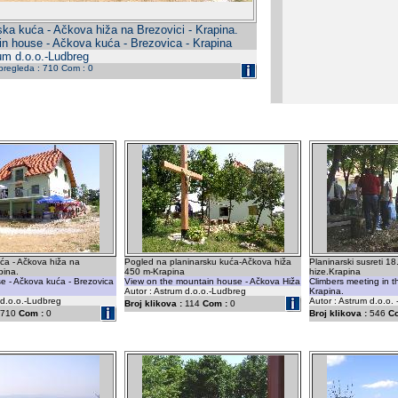
ska kuća - Ačkova hiža na Brezovici - Krapina.
n house - Ačkova kuća - Brezovica - Krapina
um d.o.o.-Ludbreg
 pregleda : 710 Com : 0
ća - Ačkova hiža na
Pogled na planinarsku kuća-Ačkova hiža
Planinarski susreti 1
pina.
450 m-Krapina
hize.Krapina
e - Ačkova kuća - Brezovica
View on the mountain house - Ačkova Hiža
Climbers meeting in t
Autor : Astrum d.o.o.-Ludbreg
Krapina.
 d.o.o.-Ludbreg
Autor : Astrum d.o.o.
Broj klikova :
114
Com :
0
710
Com :
0
Broj klikova :
546
C