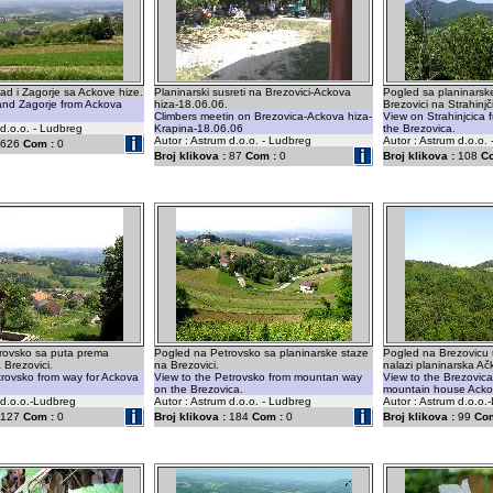
d i Zagorje sa Ackove hize.
Planinarski susreti na Brezovici-Ackova
Pogled sa planinarsk
and Zagorje from Ackova
hiza-18.06.06.
Brezovici na Strahinj
Climbers meetin on Brezovica-Ackova hiza-
View on Strahinjcica 
 d.o.o. - Ludbreg
Krapina-18.06.06
the Brezovica.
Autor : Astrum d.o.o. - Ludbreg
Autor : Astrum d.o.o.
626
Com :
0
Broj klikova :
87
Com :
0
Broj klikova :
108
C
rovsko sa puta prema
Pogled na Petrovsko sa planinarske staze
Pogled na Brezovicu 
 Brezovici.
na Brezovici.
nalazi planinarska Ač
trovsko from way for Ackova
View to the Petrovsko from mountan way
View to the Brezovica 
on the Brezovica.
mountain house Acko
 d.o.o.-Ludbreg
Autor : Astrum d.o.o. - Ludbreg
Autor : Astrum d.o.o.
127
Com :
0
Broj klikova :
184
Com :
0
Broj klikova :
99
Com