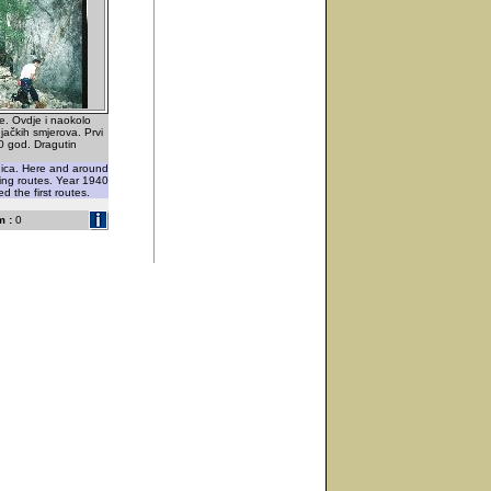
ce. Ovdje i naokolo
jačkih smjerova. Prvi
0 god. Dragutin
nica. Here and around
ing routes. Year 1940
d the first routes.
 :
0