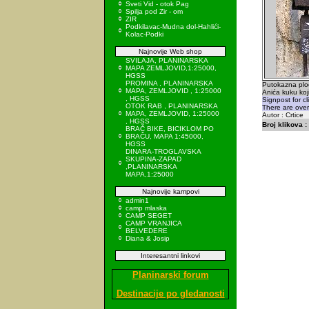
Sveti Vid - otok Pag
Spilja pod Zir - om
ZIR
Podkilavac-Mudna dol-Hahlići-
Kolac-Podki
Najnovije Web shop
SVILAJA, PLANINARSKA
MAPA ZEMLJOVID,1:25000,
HGSS
PROMINA , PLANINARSKA
Putokazna plo
MAPA, ZEMLJOVID , 1:25000
Anića kuku koj
, HGSS
Signpost for c
OTOK RAB , PLANINARSKA
There are over
MAPA, ZEMLJOVID, 1:25000
Autor : Crtice
, HGSS
Broj klikova :
BRAČ BIKE, BICIKLOM PO
BRAČU, MAPA 1:45000,
HGSS
DINARA-TROGLAVSKA
SKUPINA-ZAPAD
,PLANINARSKA
MAPA,1:25000
Najnovije kampovi
admin1
camp mlaska
CAMP SEGET
CAMP VRANJICA
BELVEDERE
Diana & Josip
Interesantni linkovi
Planinarski forum
Destinacije po gledanosti