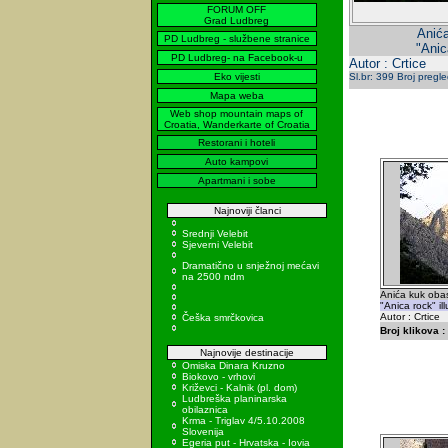
FORUM OFF
Grad Ludbreg
Anić
PD Ludbreg - službene stranice
"Anic
PD Ludbreg- na Facebook-u
Autor : Crtice
Eko vijesti
Sl.br: 399 Broj pregl
Mapa weba
Web shop mountain maps of
Croatia, Wanderkarte of Croatia
Restorani i hoteli
Auto kampovi
Apartmani i sobe
Najnoviji članci
Srednji Velebit
Sjeverni Velebit
Dramatično u snježnoj mećavi
na 2500 ndm
Anića kuk oba
"Anica rock" i
Autor : Crtice
Češka smrčkovica
Broj klikova :
Najnovije destinacije
Omiska Dinara Kruzno
Biokovo - vrhovi
Križevci - Kalnik (pl. dom)
Ludbreška planinarska
obilaznica
Krma - Triglav 4/5.10.2008
Slovenija
Egeria put - Hrvatska - Iovia