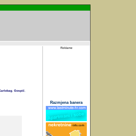
Reklame
arlobag
Gospić
,
,
Razmjena banera