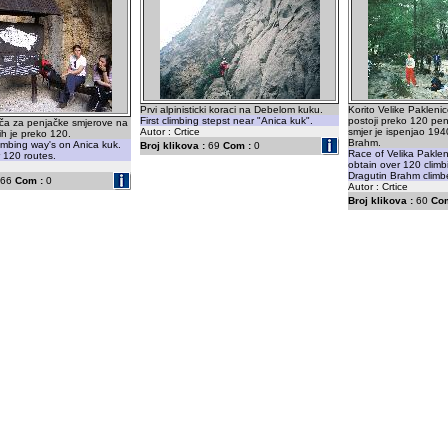
Prvi alpinisticki koraci na Debelom kuku.
Korito Velike Pakleni
First climbing stepst near "Anica kuk".
postoji preko 120 pen
ča za penjačke smjerove na
Autor : Crtice
smjer je ispenjao 194
ih je preko 120.
Brahm.
limbing way's on Anica kuk.
Broj klikova :
69
Com :
0
Race of Velika Pakle
 120 routes.
obtain over 120 climb
Dragutin Brahm climbe
66
Com :
0
Autor : Crtice
Broj klikova :
60
Com