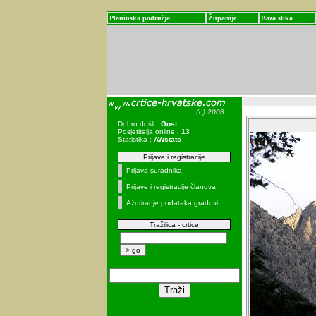
Planinska područja
Županije
Baza slika
Dobro došli :
Gost
Posjetitelja online :
13
Statistika :
AWstats
Prijave i registracije
Prijava suradnika
Prijave i registracije članova
Ažuriranje podataka gradovi
Tražilica - crtice