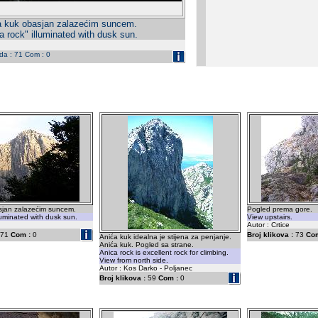
a kuk obasjan zalazećim suncem.
a rock" illuminated with dusk sun.
eda : 71 Com : 0
sjan zalazećim suncem.
Pogled prema gore.
lluminated with dusk sun.
View upstairs.
Autor : Crtice
71
Com :
0
Broj klikova :
73
Com
Anića kuk idealna je stijena za penjanje.
Anića kuk. Pogled sa strane.
Anica rock is excellent rock for climbing.
View from north side.
Autor : Kos Darko - Poljanec
Broj klikova :
59
Com :
0