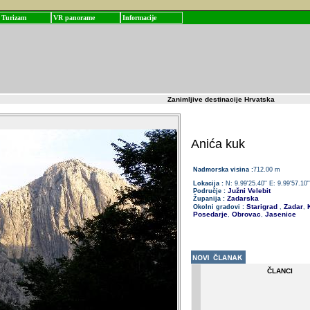
Turizam
VR panorame
Informacije
Zanimljive destinacije Hrvatska
Anića kuk
Nadmorska visina :
712.00 m
Lokacija :
N: 9.99'25.40'' E: 9.99'57.10''
Južni Velebit
Područje :
Zadarska
Županija :
Starigrad
Zadar
K
Okolni gradovi :
,
,
Posedarje
Obrovac
Jasenice
,
,
ČLANCI