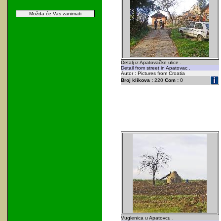
Možda će Vas zanimati
Detalj iz Apatovačke ulice .
Detail from street in Apatovac .
Autor : Pictures from Croatia
Broj klikova :
220
Com :
0
Vuglenica u Apatovcu .