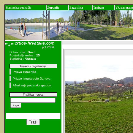
Planinska područja
Županije
Baza slika
Turizam
VR panoram
Dobro došli :
Gost
Posjetitelja online :
25
Statistika :
AWstats
Prijave i registracije
Prijava suradnika
Prijave i registracije članova
Ažuriranje podataka gradovi
Tražilica - crtice