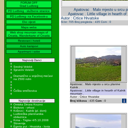
FORUM OFF
Grad Ludbreg
Apatovac . Malo mjesto u srcu pl
PD Ludbreg - službene stranice
Apatovac . Little village in hearth o
PD Ludbreg- na Facebook-u
Autor : Crtice Hrvatske
Eko vijesti
Sl.br: 705 Broj pregleda : 435 Com : 0
Mapa weba
Web shop mountain maps of
Croatia, Wanderkarte of Croatia
Restorani i hoteli
Auto kampovi
Apartmani i sobe
Najnoviji članci
Srednji Velebit
Sjeverni Velebit
Dramatično u snježnoj mećavi
na 2500 ndm
Apatovac . Malo mjesto u srcu planine
Kalnik .
Apatovac . Little village in hearth of Kalnik
Češka smrčkovica
mountain .
Autor : Crtice Hrvatske
Najnovije destinacije
Broj klikova :
435
Com :
0
Omiska Dinara Kruzno
Biokovo - vrhovi
Križevci - Kalnik (pl. dom)
Ludbreška planinarska
obilaznica
Krma - Triglav 4/5.10.2008
Slovenija
Egeria put - Hrvatska - Iovia