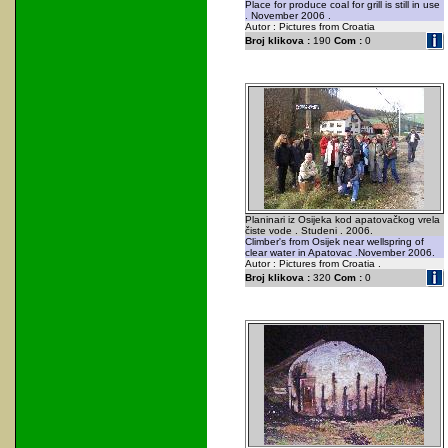
Place for produce coal for grill is still in use
. November 2006 .
Autor : Pictures from Croatia
Broj klikova :
190
Com :
0
Planinari iz Osijeka kod apatovačkog vrela
čiste vode . Studeni . 2006.
Climber's from Osijek near wellspring of
clear water in Apatovac .November 2006.
Autor : Pictures from Croatia .
Broj klikova :
320
Com :
0