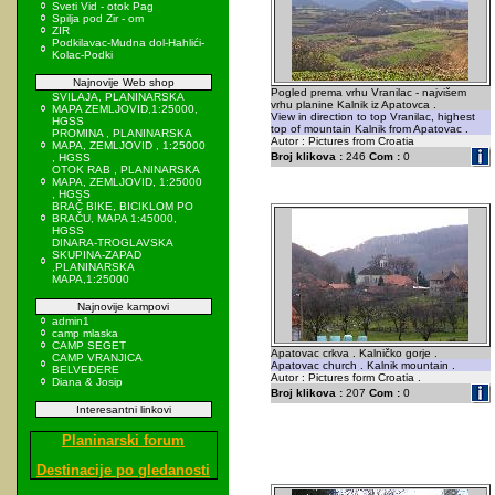
Sveti Vid - otok Pag
Spilja pod Zir - om
ZIR
Podkilavac-Mudna dol-Hahlići-
Kolac-Podki
Najnovije Web shop
Pogled prema vrhu Vranilac - najvišem
SVILAJA, PLANINARSKA
vrhu planine Kalnik iz Apatovca .
MAPA ZEMLJOVID,1:25000,
View in direction to top Vranilac, highest
HGSS
top of mountain Kalnik from Apatovac .
PROMINA , PLANINARSKA
Autor : Pictures from Croatia
MAPA, ZEMLJOVID , 1:25000
Broj klikova :
246
Com :
0
, HGSS
OTOK RAB , PLANINARSKA
MAPA, ZEMLJOVID, 1:25000
, HGSS
BRAČ BIKE, BICIKLOM PO
BRAČU, MAPA 1:45000,
HGSS
DINARA-TROGLAVSKA
SKUPINA-ZAPAD
,PLANINARSKA
MAPA,1:25000
Najnovije kampovi
admin1
camp mlaska
CAMP SEGET
Apatovac crkva . Kalničko gorje .
CAMP VRANJICA
Apatovac church . Kalnik mountain .
BELVEDERE
Autor : Pictures form Croatia .
Diana & Josip
Broj klikova :
207
Com :
0
Interesantni linkovi
Planinarski forum
Destinacije po gledanosti