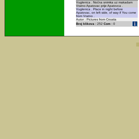
Vuglenica . Noćna snimka uz makadam
Vratno Apatovac prije Apatovca .
Vuglenica . Place in night before
Apatovac, on left side, of way if You come
from Vratno .
Autor : Pictures from Croatia
Broj klikova :
252
Com :
0