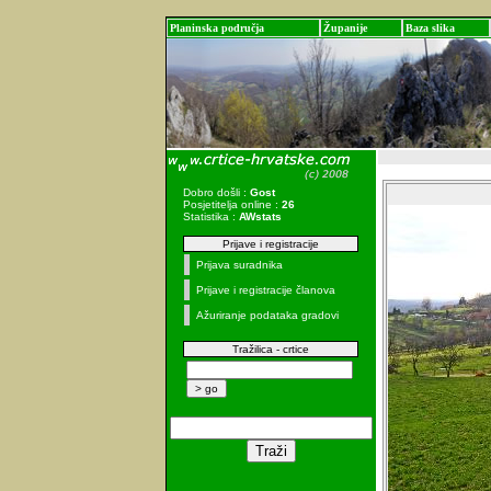
Planinska područja
Županije
Baza slika
Dobro došli :
Gost
Posjetitelja online :
26
Statistika :
AWstats
Prijave i registracije
Prijava suradnika
Prijave i registracije članova
Ažuriranje podataka gradovi
Tražilica - crtice