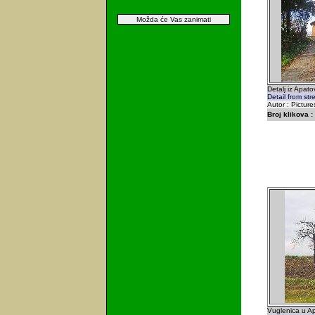
Možda će Vas zanimati
Detalj iz Apato
Detail from str
Autor : Picture
Broj klikova :
Vuglenica u A