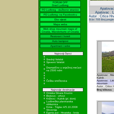
FORUM OFF
Grad Ludbreg
Apatovac 
PD Ludbreg - službene stranice
Apatovac . Li
PD Ludbreg- na Facebook-u
Autor : Crtice Hr
Eko vijesti
Sl.br: 705 Broj pregl
Mapa weba
Web shop mountain maps of
Croatia, Wanderkarte of Croatia
Restorani i hoteli
Auto kampovi
Apartmani i sobe
Najnoviji članci
Srednji Velebit
Sjeverni Velebit
Dramatično u snježnoj mećavi
na 2500 ndm
Apatovac . Mal
Kalnik .
Apatovac . Litt
Češka smrčkovica
mountain .
Autor : Crtice 
Najnovije destinacije
Broj klikova :
Omiska Dinara Kruzno
Biokovo - vrhovi
Križevci - Kalnik (pl. dom)
Ludbreška planinarska
obilaznica
Krma - Triglav 4/5.10.2008
Slovenija
Egeria put - Hrvatska - Iovia