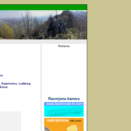
Reklame
ka
Koprivnica
Ludbreg
,
,
,
šćica
Razmjena banera