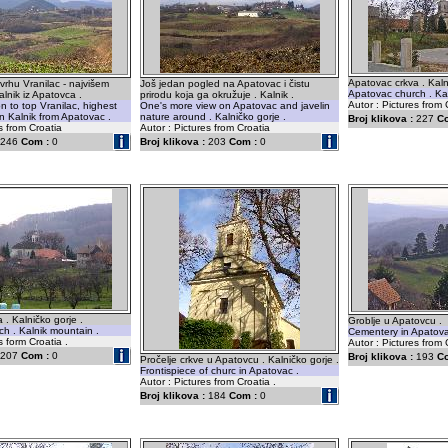
Apatovac crkva . Kaln
rhu Vranilac - najvišem
Još jedan pogled na Apatovac i čistu
Apatovac church . Kal
alnik iz Apatovca .
prirodu koja ga okružuje . Kalnik .
Autor : Pictures from 
on to top Vranilac, highest
One's more view on Apatovac and javelin
n Kalnik from Apatovac .
nature around . Kalničko gorje .
Broj klikova :
227
C
s from Croatia
Autor : Pictures from Croatia
246
Com :
0
Broj klikova :
203
Com :
0
 . Kalničko gorje .
Groblje u Apatovcu .
h . Kalnik mountain .
Cementery in Apatova
s form Croatia .
Autor : Pictures from 
207
Com :
0
Broj klikova :
193
C
Pročelje crkve u Apatovcu . Kalničko gorje .
Frontispiece of churc in Apatovac .
Autor : Pictures from Croatia .
Broj klikova :
184
Com :
0