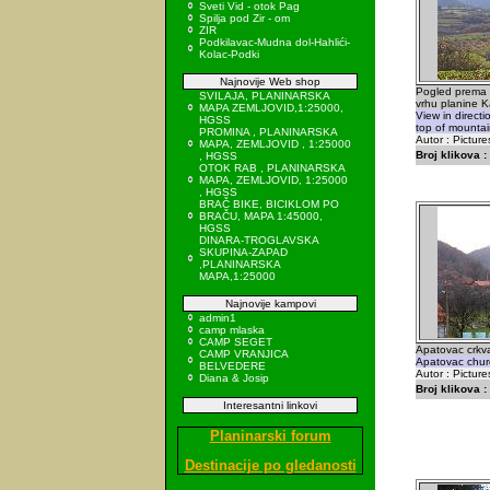
Sveti Vid - otok Pag
Spilja pod Zir - om
ZIR
Podkilavac-Mudna dol-Hahlići-
Kolac-Podki
Najnovije Web shop
Pogled prema v
SVILAJA, PLANINARSKA
vrhu planine K
MAPA ZEMLJOVID,1:25000,
View in directi
HGSS
top of mountai
PROMINA , PLANINARSKA
Autor : Picture
MAPA, ZEMLJOVID , 1:25000
Broj klikova :
, HGSS
OTOK RAB , PLANINARSKA
MAPA, ZEMLJOVID, 1:25000
, HGSS
BRAČ BIKE, BICIKLOM PO
BRAČU, MAPA 1:45000,
HGSS
DINARA-TROGLAVSKA
SKUPINA-ZAPAD
,PLANINARSKA
MAPA,1:25000
Najnovije kampovi
admin1
camp mlaska
CAMP SEGET
Apatovac crkva
CAMP VRANJICA
Apatovac churc
BELVEDERE
Autor : Picture
Diana & Josip
Broj klikova :
Interesantni linkovi
Planinarski forum
Destinacije po gledanosti