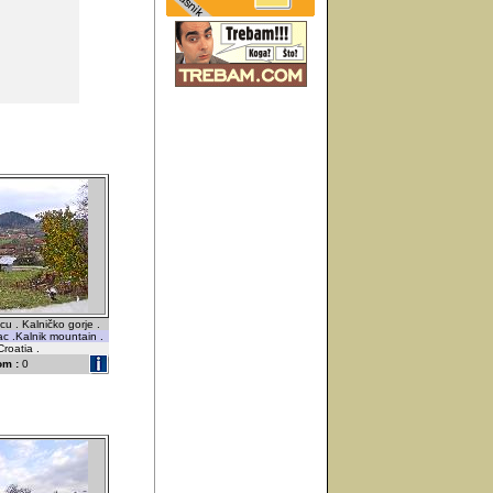
cu . Kalničko gorje .
vac .Kalnik mountain .
Croatia .
om :
0