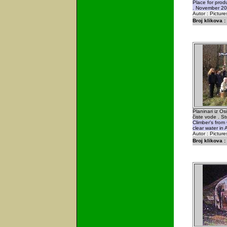
Place for produc
. November 20
Autor : Picture
Broj klikova :
Planinari iz O
čiste vode . S
Climber's from 
clear water i
Autor : Picture
Broj klikova :