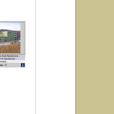
de kod Apatovca .
r in Apatovac .
roatia .
om :
0