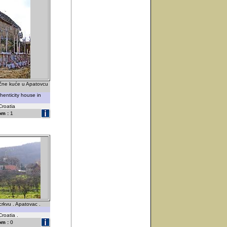
čne kuće u Apatovcu
henticity house in
Croatia
om :
1
rkvu . Apatovac .
Croatia .
om :
0