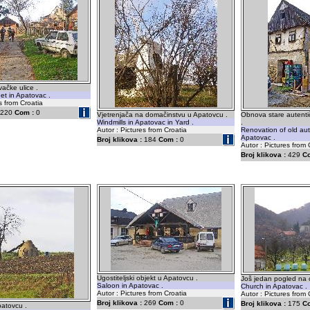
vačke ulice .
eet in Apatovac .
s from Croatia
220
Com :
0
Vjetrenjača na domačinstvu u Apatovcu .
Obnova stare autenti
Windmills in Apatovac in Yard .
.
Autor : Pictures from Croatia
Renovation of old aut
Apatovac .
Broj klikova :
184
Com :
0
Autor : Pictures from 
Broj klikova :
429
C
Ugostiteljski objekt u Apatovcu .
Još jedan pogled na c
Saloon in Apatovac .
Church in Apatovac .
Autor : Pictures from Croatia
Autor : Pictures from 
Broj klikova :
269
Com :
0
Broj klikova :
175
C
patovcu .