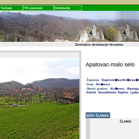
Turizam
VR panorame
Informacije
Zanimljive destinacije Hrvatska
Apatovac-malo selo
Koprivni�ko-Kri�eva�
Županija :
Kri�evci
Grad :
Kri�evci
Rasinja
Okolni gradovi :
,
Kalnik
Varaždinske Toplice
Ljube
,
,
ČLANCI