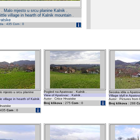
. Malo mjesto u srcu planine Kalnik .
ttle village in hearth of Kalnik mountain .
vatske
eda : 435 Com : 0
Pogled na Apatovac . Kalnik .
o mjesto u srcu planine
Seoska idila u Apatov
View of Apatovac . Kalnik .
Village idyll in Apato
Autor : Crtice Hrvatske
le village in hearth of Kalnik
Autor : Pictures from 
Broj klikova :
275
Com :
0
Broj klikova :
288
C
Hrvatske
435
Com :
0