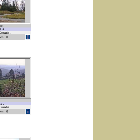
ik .
nik .
Croatia .
om :
0
c .
Croatia .
om :
0