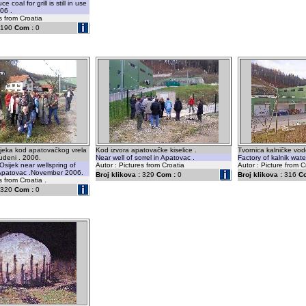
e coal for grill is still in use
06 .
s from Croatia
190
Com :
0
sijeka kod apatovačkog vrela
Kod izvora apatovačke kiselice .
Tvornica kalničke vo
tudeni . 2006.
Near well of sorrel in Apatovac .
Factory of kalnik wate
Osijek near wellspring of
Autor : Pictures from Croatia
Autor : Picture from C
n Apatovac .November 2006.
Broj klikova :
329
Com :
0
Broj klikova :
316
C
s from Croatia .
320
Com :
0