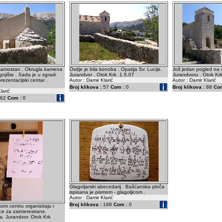
 samostan . Okrugla kamena
Ovdje je bila konoba . Opatija Sv. Lucije.
Još jedan pogled na c
njište . Sada je u zgradi
Jurandvor . Otok Krk .1.5.07
Jurandvoru . Otok Krk
prezentacijski centar .
Autor : Damir Klarić
Autor : Damir Klarić
Broj klikova :
57
Com :
0
Broj klikova :
88
Com
larić
62
Com :
0
Glagoljarski abecedarij . Bašćanska ploča
ispisana je pismom - glagoljicom .
Autor : Damir Klarić
Broj klikova :
188
Com :
0
kom centru organiziraju i
ce za zainteresirane.
. Jurandvor. Otok Krk