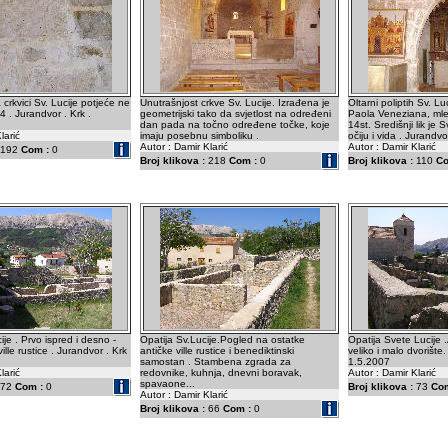
 crkvici Sv. Lucije potjeće ne
Unutrašnjost crkve Sv. Lucije. Izrađena je
Oltarni poliptih Sv. Lu
4 . Jurandvor . Krk .
geometrijski tako da svjetlost na određeni
Paola Veneziana, mle
dan pada na točno određene točke, koje
14st. Središnji lik je S
larić
imaju posebnu simboliku .
očiju i vida . Jurandvo
Autor : Damir Klarić
Autor : Damir Klarić
192
Com :
0
Broj klikova :
218
Com :
0
Broj klikova :
110
Co
ije . Prvo ispred i desno -
Opatija Sv.Lucije.Pogled na ostatke
Opatija Svete Lucije 
ille rustice . Jurandvor . Krk
antičke ville rustice i benediktinski
veliko i malo dvorište.
samostan . Stambena zgrada za
1.5.2007
larić
redovnike, kuhnja, dnevni boravak,
Autor : Damir Klarić
spavaone...
72
Com :
0
Broj klikova :
73
Com
Autor : Damir Klarić
Broj klikova :
66
Com :
0