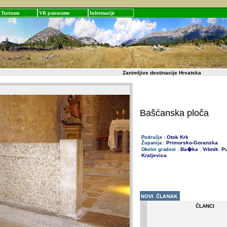
Turizam
VR panorame
Informacije
Zanimljive destinacije Hrvatska
Bašćanska ploča
Otok Krk
Područje :
Primorsko-Goranska
Županija :
Ba�ka
Vrbnik
Pu
Okolni gradovi :
,
,
Kraljevica
ČLANCI