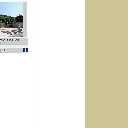
rkvu Sv. Lucije u
 .
 :
0