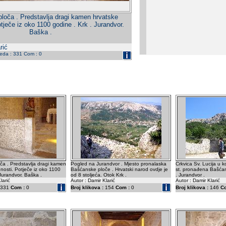
loča . Predstavlja dragi kamen hrvatske
tječe iz oko 1100 godine . Krk . Jurandvor.
Baška .
rić
leda : 331 Com : 0
a . Predstavlja dragi kamen
Pogled na Jurandvor . Mjesto pronalaska
Crkvica Sv. Lucija u k
nosti. Potječe iz oko 1100
Bašćanske ploče . Hrvatski narod ovdje je
st. pronađena Bašćan
 Jurandvor. Baška .
od 8 stoljeća. Otok Krk .
. Jurandvor .
larić
Autor : Damir Klarić
Autor : Damir Klarić
331
Com :
0
Broj klikova :
154
Com :
0
Broj klikova :
146
C