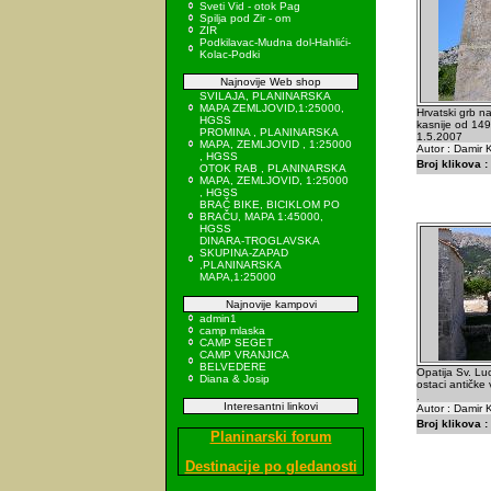
Sveti Vid - otok Pag
Spilja pod Zir - om
ZIR
Podkilavac-Mudna dol-Hahlići-
Kolac-Podki
Najnovije Web shop
SVILAJA, PLANINARSKA
MAPA ZEMLJOVID,1:25000,
Hrvatski grb na
HGSS
kasnije od 149
PROMINA , PLANINARSKA
1.5.2007
MAPA, ZEMLJOVID , 1:25000
Autor : Damir K
, HGSS
Broj klikova :
OTOK RAB , PLANINARSKA
MAPA, ZEMLJOVID, 1:25000
, HGSS
BRAČ BIKE, BICIKLOM PO
BRAČU, MAPA 1:45000,
HGSS
DINARA-TROGLAVSKA
SKUPINA-ZAPAD
,PLANINARSKA
MAPA,1:25000
Najnovije kampovi
admin1
camp mlaska
CAMP SEGET
CAMP VRANJICA
BELVEDERE
Opatija Sv. Luc
Diana & Josip
ostaci antičke v
.
Interesantni linkovi
Autor : Damir K
Broj klikova :
Planinarski forum
Destinacije po gledanosti