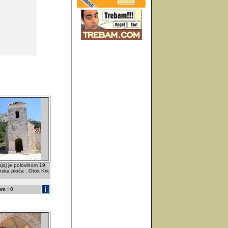
ojoj je polovinom 19.
ska ploča . Otok Krk
om :
0