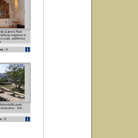
cije.(Lijevo) Rad
tačkog majstora iz
v.Lucija, zaštitnica
r.
m :
0
.Arheološki park,
 Jurandvor . Krk .
 :
0