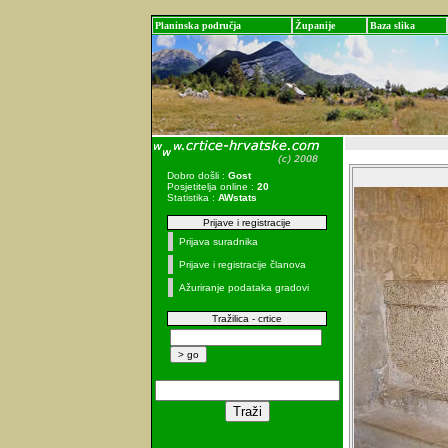
Planinska područja
Županije
Baza slika
Dobro došli :
Gost
Posjetitelja online :
20
Statistika :
AWstats
Prijave i registracije
Prijava suradnika
Prijave i registracije članova
Ažuriranje podataka gradovi
Tražilica - crtice