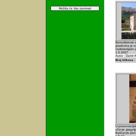
Možda će Vas zanimati
Benediktinski
građevina je og
multimedijalni 
1.5.2007
Autor : Damir K
Broj klikova :
U prezentacijs
učenje glagolji
Bašćansk ploča