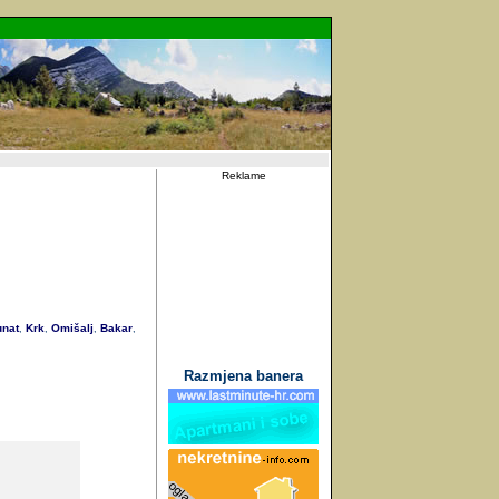
Reklame
nat
Krk
Omišalj
Bakar
,
,
,
,
Razmjena banera