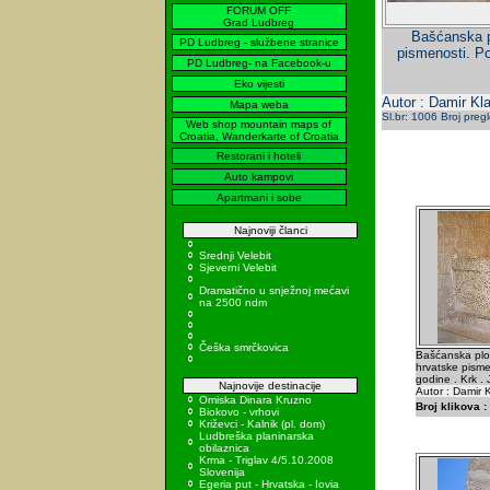
FORUM OFF
Grad Ludbreg
Bašćanska p
PD Ludbreg - službene stranice
pismenosti. Po
PD Ludbreg- na Facebook-u
Eko vijesti
Autor : Damir Kla
Mapa weba
Sl.br: 1006 Broj preg
Web shop mountain maps of
Croatia, Wanderkarte of Croatia
Restorani i hoteli
Auto kampovi
Apartmani i sobe
Najnoviji članci
Srednji Velebit
Sjeverni Velebit
Dramatično u snježnoj mećavi
na 2500 ndm
Češka smrčkovica
Bašćanska ploč
hrvatske pisme
godine . Krk .
Najnovije destinacije
Autor : Damir K
Omiska Dinara Kruzno
Broj klikova :
Biokovo - vrhovi
Križevci - Kalnik (pl. dom)
Ludbreška planinarska
obilaznica
Krma - Triglav 4/5.10.2008
Slovenija
Egeria put - Hrvatska - Iovia