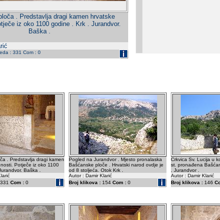
loča . Predstavlja dragi kamen hrvatske
tječe iz oko 1100 godine . Krk . Jurandvor.
Baška .
rić
leda : 331 Com : 0
a . Predstavlja dragi kamen
Pogled na Jurandvor . Mjesto pronalaska
Crkvica Sv. Lucija u k
nosti. Potječe iz oko 1100
Bašćanske ploče . Hrvatski narod ovdje je
st. pronađena Bašćan
 Jurandvor. Baška .
od 8 stoljeća. Otok Krk .
. Jurandvor .
larić
Autor : Damir Klarić
Autor : Damir Klarić
331
Com :
0
Broj klikova :
154
Com :
0
Broj klikova :
146
C