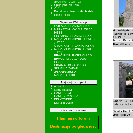
Sveti Vid - otok Pag
Spilja pod Zir - om
ZIR
Podkilavac-Mudna dol-Hahlići-
Kolac-Podki
Najnovije Web shop
SVILAJA, PLANINARSKA
MAPA ZEMLJOVID,1:25000,
Hrvatski grb na
HGSS
kasnije od 149
PROMINA , PLANINARSKA
1.5.2007
MAPA, ZEMLJOVID , 1:25000
Autor : Damir K
, HGSS
Broj klikova :
OTOK RAB , PLANINARSKA
MAPA, ZEMLJOVID, 1:25000
, HGSS
BRAČ BIKE, BICIKLOM PO
BRAČU, MAPA 1:45000,
HGSS
DINARA-TROGLAVSKA
SKUPINA-ZAPAD
,PLANINARSKA
MAPA,1:25000
Najnovije kampovi
admin1
camp mlaska
CAMP SEGET
CAMP VRANJICA
BELVEDERE
Opatija Sv. Luc
Diana & Josip
ostaci antičke v
.
Interesantni linkovi
Autor : Damir K
Broj klikova :
Planinarski forum
Destinacije po gledanosti