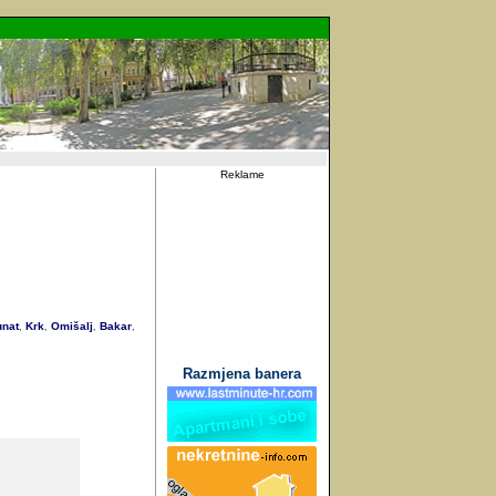
Reklame
nat
Krk
Omišalj
Bakar
,
,
,
,
Razmjena banera