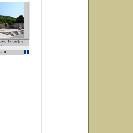
rkvu Sv. Lucije u
 .
 :
0