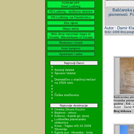
FORUM OFF
Grad Ludbreg
Bašćanska p
PD Ludbreg - službene stranice
pismenosti. Po
PD Ludbreg- na Facebook-u
Eko vijesti
Autor : Damir Kla
Mapa weba
Sl.br: 1006 Broj preg
Web shop mountain maps of
Croatia, Wanderkarte of Croatia
Restorani i hoteli
Auto kampovi
Apartmani i sobe
Najnoviji članci
Srednji Velebit
Sjeverni Velebit
Dramatično u snježnoj mećavi
na 2500 ndm
Češka smrčkovica
Bašćanska ploč
hrvatske pisme
godine . Krk .
Najnovije destinacije
Autor : Damir K
Omiska Dinara Kruzno
Broj klikova :
Biokovo - vrhovi
Križevci - Kalnik (pl. dom)
Ludbreška planinarska
obilaznica
Krma - Triglav 4/5.10.2008
Slovenija
Egeria put - Hrvatska - Iovia