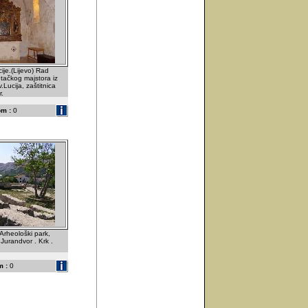
cije.(Lijevo) Rad
tačkog majstora iz
v.Lucija, zaštitnica
r.
m :
0
.Arheološki park,
 Jurandvor . Krk .
 :
0