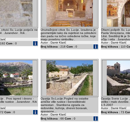
 crkvici Sv. Lucije potjeće ne
Unutrašnjost crkve Sv. Lucije. Izrađena je
Oltarni poliptih Sv. Lu
4 . Jurandvor . Krk .
geometrijski tako da svjetlost na određeni
Paola Veneziana, mle
dan pada na točno određene točke, koje
14st. Središnji lik je S
larić
imaju posebnu simboliku .
očiju i vida . Jurandvo
Autor : Damir Klarić
Autor : Damir Klarić
192
Com :
0
Broj klikova :
218
Com :
0
Broj klikova :
110
Co
ije . Prvo ispred i desno -
Opatija Sv.Lucije.Pogled na ostatke
Opatija Svete Lucije 
ille rustice . Jurandvor . Krk
antičke ville rustice i benediktinski
veliko i malo dvorište.
samostan . Stambena zgrada za
1.5.2007
larić
redovnike, kuhnja, dnevni boravak,
Autor : Damir Klarić
spavaone...
72
Com :
0
Broj klikova :
73
Com
Autor : Damir Klarić
Broj klikova :
66
Com :
0