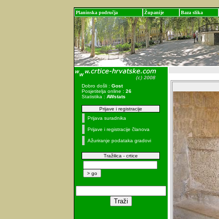
Planinska područja
Županije
Baza slika
Dobro došli :
Gost
Posjetitelja online :
26
Statistika :
AWstats
Prijave i registracije
Prijava suradnika
Prijave i registracije članova
Ažuriranje podataka gradovi
Tražilica - crtice