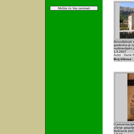
Možda će Vas zanimati
Benediktinski
građevina je og
multimedijalni 
1.5.2007
Autor : Damir K
Broj klikova :
U prezentacijs
učenje glagolji
Bašćansk ploča