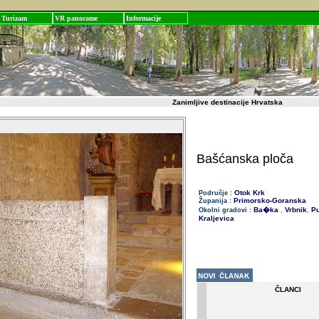
Turizam
VR panorame
Informacije
Zanimljive destinacije Hrvatska
Bašćanska ploča
Otok Krk
Područje :
Primorsko-Goranska
Županija :
Ba�ka
Vrbnik
Pu
Okolni gradovi :
,
,
Kraljevica
ČLANCI