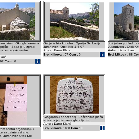
 samostan . Okrugla kamena
Ovdje je bila konoba . Opatija Sv. Lucije.
Još jedan pogled na c
njište . Sada je u zgradi
Jurandvor . Otok Krk .1.5.07
Jurandvoru . Otok Krk
prezentacijski centar .
Autor : Damir Klarić
Autor : Damir Klarić
Broj klikova :
57
Com :
0
Broj klikova :
88
Com
larić
62
Com :
0
Glagoljarski abecedarij . Bašćanska ploča
ispisana je pismom - glagoljicom .
Autor : Damir Klarić
Broj klikova :
188
Com :
0
kom centru organiziraju i
ce za zainteresirane.
. Jurandvor. Otok Krk