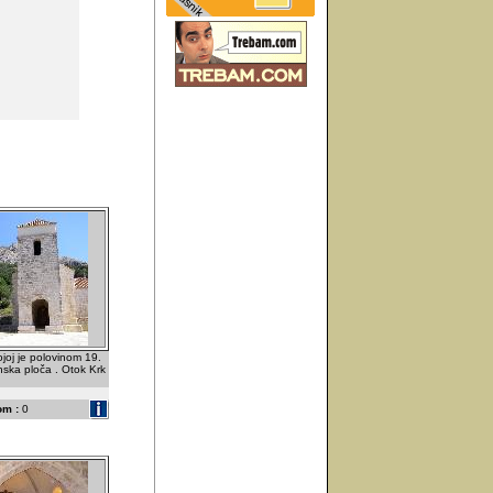
ojoj je polovinom 19.
ska ploča . Otok Krk
om :
0