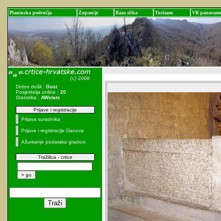
Planinska područja
Županije
Baza slika
Turizam
VR panoram
Dobro došli :
Gost
Posjetitelja online :
20
Statistika :
AWstats
Prijave i registracije
Prijava suradnika
Prijave i registracije članova
Ažuriranje podataka gradovi
Tražilica - crtice