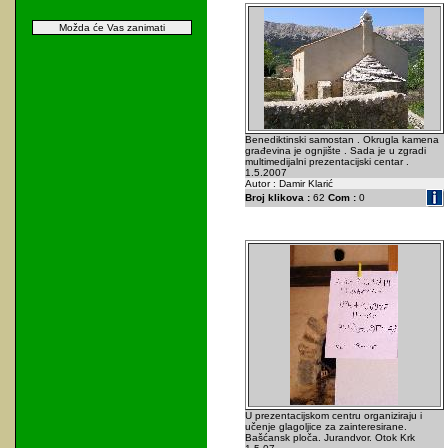
Možda će Vas zanimati
Benediktinski samostan . Okrugla kamena
građevina je ognjište . Sada je u zgradi
multimedijalni prezentacijski centar .
1.5.2007
Autor : Damir Klarić
Broj klikova :
62
Com :
0
U prezentacijskom centru organiziraju i
učenje glagoljice za zainteresirane.
Bašćansk ploča. Jurandvor. Otok Krk