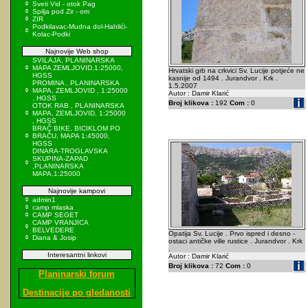
Sveti Vid - otok Pag
Spilja pod Zir - om
ZIR
Podkilavac-Mudna dol-Hahlići-
Kolac-Podki
Najnovije Web shop
SVILAJA, PLANINARSKA
MAPA ZEMLJOVID,1:25000,
Hrvatski grb na crkvici Sv. Lucije potjeće ne
HGSS
kasnije od 1494 . Jurandvor . Krk .
PROMINA , PLANINARSKA
1.5.2007
MAPA, ZEMLJOVID , 1:25000
Autor : Damir Klarić
, HGSS
Broj klikova :
192
Com :
0
OTOK RAB , PLANINARSKA
MAPA, ZEMLJOVID, 1:25000
, HGSS
BRAČ BIKE, BICIKLOM PO
BRAČU, MAPA 1:45000,
HGSS
DINARA-TROGLAVSKA
SKUPINA-ZAPAD
,PLANINARSKA
MAPA,1:25000
Najnovije kampovi
admin1
camp mlaska
CAMP SEGET
CAMP VRANJICA
BELVEDERE
Opatija Sv. Lucije . Prvo ispred i desno -
Diana & Josip
ostaci antičke ville rustice . Jurandvor . Krk
.
Interesantni linkovi
Autor : Damir Klarić
Broj klikova :
72
Com :
0
Planinarski forum
Destinacije po gledanosti