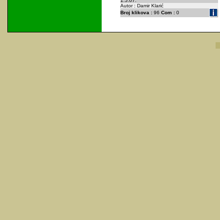
1.5.07.
Autor : Damir Klarić
Broj klikova :
96
Com :
0