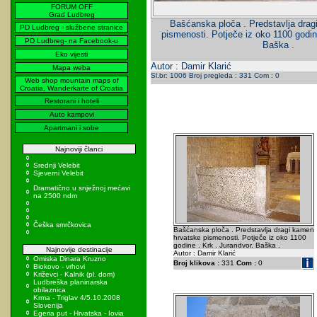
FORUM OFF
Grad Ludbreg
Bašćanska ploča . Predstavlja dra
PD Ludbreg - službene stranice
pismenosti. Potječe iz oko 1100 godin
PD Ludbreg- na Facebook-u
Baška .
Eko vijesti
Autor : Damir Klarić
Mapa weba
Sl.br: 1006 Broj pregleda : 331 Com : 0
Web shop mountain maps of
Croatia, Wanderkarte of Croatia
Restorani i hoteli
Auto kampovi
Apartmani i sobe
Najnoviji članci
Srednji Velebit
Sjeverni Velebit
Dramatično u snježnoj mećavi
na 2500 ndm
Češka smrčkovica
Bašćanska ploča . Predstavlja dragi kamen
hrvatske pismenosti. Potječe iz oko 1100
godine . Krk . Jurandvor. Baška .
Najnovije destinacije
Autor : Damir Klarić
Omiska Dinara Kruzno
Broj klikova :
331
Com :
0
Biokovo - vrhovi
Križevci - Kalnik (pl. dom)
Ludbreška planinarska
obilaznica
Krma - Triglav 4/5.10.2008
Slovenija
Egeria put - Hrvatska - Iovia