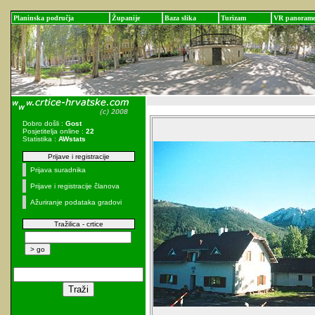
Planinska područja
Županije
Baza slika
Turizam
VR panoram
Dobro došli :
Gost
Posjetitelja online :
22
Statistika :
AWstats
Prijave i registracije
Prijava suradnika
Prijave i registracije članova
Ažuriranje podataka gradovi
Tražilica - crtice