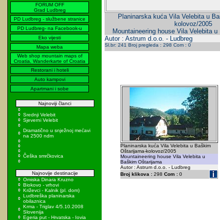
FORUM OFF
Grad Ludbreg
Planinarska kuća Vila Velebita u B
PD Ludbreg - službene stranice
kolovoz/2005
PD Ludbreg- na Facebook-u
Mountaineering house Vila Velebita u
Eko vijesti
Autor : Astrum d.o.o. - Ludbreg
Sl.br: 241 Broj pregleda : 298 Com : 0
Mapa weba
Web shop mountain maps of
Croatia, Wanderkarte of Croatia
Restorani i hoteli
Auto kampovi
Apartmani i sobe
Najnoviji članci
Srednji Velebit
Sjeverni Velebit
Dramatično u snježnoj mećavi
na 2500 ndm
Planinarska kuća Vila Velebita u Baškim
Oštarijama-kolovoz/2005
Češka smrčkovica
Mountaineering house Vila Velebita u
Baškim Oštarijama
Autor : Astrum d.o.o. - Ludbreg
Najnovije destinacije
Broj klikova :
298
Com :
0
Omiska Dinara Kruzno
Biokovo - vrhovi
Križevci - Kalnik (pl. dom)
Ludbreška planinarska
obilaznica
Krma - Triglav 4/5.10.2008
Slovenija
Egeria put - Hrvatska - Iovia