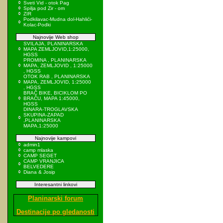
Sveti Vid - otok Pag
Spilja pod Zir - om
ZIR
Podkilavac-Mudna dol-Hahlići-
Kolac-Podki
Najnovije Web shop
SVILAJA, PLANINARSKA
MAPA ZEMLJOVID,1:25000,
HGSS
PROMINA , PLANINARSKA
MAPA, ZEMLJOVID , 1:25000
, HGSS
OTOK RAB , PLANINARSKA
MAPA, ZEMLJOVID, 1:25000
, HGSS
BRAČ BIKE, BICIKLOM PO
BRAČU, MAPA 1:45000,
HGSS
DINARA-TROGLAVSKA
SKUPINA-ZAPAD
,PLANINARSKA
MAPA,1:25000
Najnovije kampovi
admin1
camp mlaska
CAMP SEGET
CAMP VRANJICA
BELVEDERE
Diana & Josip
Interesantni linkovi
Planinarski forum
Destinacije po gledanosti