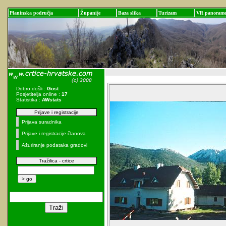
Planinska područja
Županije
Baza slika
Turizam
VR panoram
Dobro došli :
Gost
Posjetitelja online :
17
Statistika :
AWstats
Prijave i registracije
Prijava suradnika
Prijave i registracije članova
Ažuriranje podataka gradovi
Tražilica - crtice