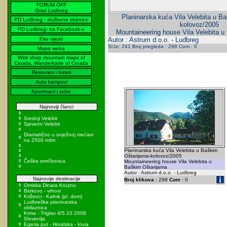
FORUM OFF
Grad Ludbreg
Planinarska kuća Vila Velebita u B
PD Ludbreg - službene stranice
kolovoz/2005
PD Ludbreg- na Facebook-u
Mountaineering house Vila Velebita u
Eko vijesti
Autor : Astrum d.o.o. - Ludbreg
Sl.br: 241 Broj pregleda : 298 Com : 0
Mapa weba
Web shop mountain maps of
Croatia, Wanderkarte of Croatia
Restorani i hoteli
Auto kampovi
Apartmani i sobe
Najnoviji članci
Srednji Velebit
Sjeverni Velebit
Dramatično u snježnoj mećavi
na 2500 ndm
Planinarska kuća Vila Velebita u Baškim
Oštarijama-kolovoz/2005
Češka smrčkovica
Mountaineering house Vila Velebita u
Baškim Oštarijama
Autor : Astrum d.o.o. - Ludbreg
Najnovije destinacije
Broj klikova :
298
Com :
0
Omiska Dinara Kruzno
Biokovo - vrhovi
Križevci - Kalnik (pl. dom)
Ludbreška planinarska
obilaznica
Krma - Triglav 4/5.10.2008
Slovenija
Egeria put - Hrvatska - Iovia