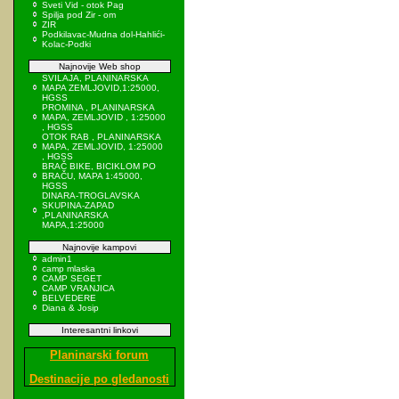
Sveti Vid - otok Pag
Spilja pod Zir - om
ZIR
Podkilavac-Mudna dol-Hahlići-
Kolac-Podki
Najnovije Web shop
SVILAJA, PLANINARSKA
MAPA ZEMLJOVID,1:25000,
HGSS
PROMINA , PLANINARSKA
MAPA, ZEMLJOVID , 1:25000
, HGSS
OTOK RAB , PLANINARSKA
MAPA, ZEMLJOVID, 1:25000
, HGSS
BRAČ BIKE, BICIKLOM PO
BRAČU, MAPA 1:45000,
HGSS
DINARA-TROGLAVSKA
SKUPINA-ZAPAD
,PLANINARSKA
MAPA,1:25000
Najnovije kampovi
admin1
camp mlaska
CAMP SEGET
CAMP VRANJICA
BELVEDERE
Diana & Josip
Interesantni linkovi
Planinarski forum
Destinacije po gledanosti