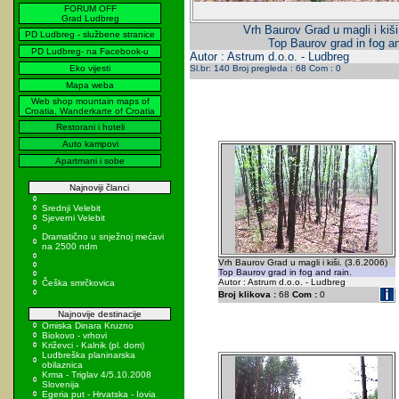
FORUM OFF
Grad Ludbreg
Vrh Baurov Grad u magli i kiši
PD Ludbreg - službene stranice
Top Baurov grad in fog an
PD Ludbreg- na Facebook-u
Autor : Astrum d.o.o. - Ludbreg
Eko vijesti
Sl.br: 140 Broj pregleda : 68 Com : 0
Mapa weba
Web shop mountain maps of
Croatia, Wanderkarte of Croatia
Restorani i hoteli
Auto kampovi
Apartmani i sobe
Najnoviji članci
Srednji Velebit
Sjeverni Velebit
Dramatično u snježnoj mećavi
na 2500 ndm
Vrh Baurov Grad u magli i kiši. (3.6.2006)
Top Baurov grad in fog and rain.
Autor : Astrum d.o.o. - Ludbreg
Češka smrčkovica
Broj klikova :
68
Com :
0
Najnovije destinacije
Omiska Dinara Kruzno
Biokovo - vrhovi
Križevci - Kalnik (pl. dom)
Ludbreška planinarska
obilaznica
Krma - Triglav 4/5.10.2008
Slovenija
Egeria put - Hrvatska - Iovia