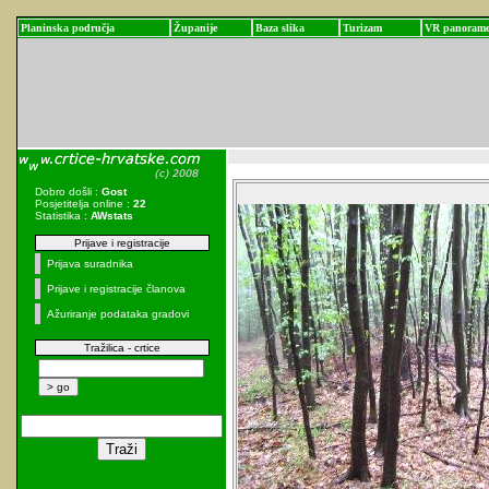
Planinska područja
Županije
Baza slika
Turizam
VR panoram
Dobro došli :
Gost
Posjetitelja online :
22
Statistika :
AWstats
Prijave i registracije
Prijava suradnika
Prijave i registracije članova
Ažuriranje podataka gradovi
Tražilica - crtice