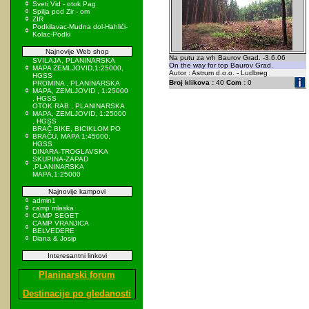
Sveti Vid - otok Pag
Spilja pod Zir - om
ZIR
Podkilavac-Mudna dol-Hahlići-
Kolac-Podki
Najnovije Web shop
Na putu za vrh Baurov Grad. -3.6.06
SVILAJA, PLANINARSKA
On the way for top Baurov Grad.
MAPA ZEMLJOVID,1:25000,
Autor : Astrum d.o.o. - Ludbreg
HGSS
Broj klikova :
40
Com :
0
PROMINA , PLANINARSKA
MAPA, ZEMLJOVID , 1:25000
, HGSS
OTOK RAB , PLANINARSKA
MAPA, ZEMLJOVID, 1:25000
, HGSS
BRAČ BIKE, BICIKLOM PO
BRAČU, MAPA 1:45000,
HGSS
DINARA-TROGLAVSKA
SKUPINA-ZAPAD
,PLANINARSKA
MAPA,1:25000
Najnovije kampovi
admin1
camp mlaska
CAMP SEGET
CAMP VRANJICA
BELVEDERE
Diana & Josip
Interesantni linkovi
Planinarski forum
Destinacije po gledanosti