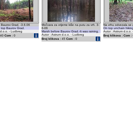
 Baurov Grad. -3.6.06
Močvara za vrijeme kiše na putu za vrh. 3-
Na vrhu odvezala se g
r top Baurov Grad.
6-06
On top unchain hikin
 d.o.o. - Ludbreg
Marsh before Baurov Grad.-It was raining.
Autor : Astrum d.o.o.
Autor : Astrum d.o.o. - Ludbreg
40
Com :
0
Broj klikova :
Com :
Broj klikova :
45
Com :
0