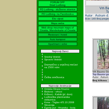
FORUM OFF
Grad Ludbreg
Vrh Ba
PD Ludbreg - službene stranice
To
PD Ludbreg- na Facebook-u
Autor : Astrum d.
Eko vijesti
Sl.br: 140 Broj pregl
Mapa weba
Web shop mountain maps of
Croatia, Wanderkarte of Croatia
Restorani i hoteli
Auto kampovi
Apartmani i sobe
Najnoviji članci
Srednji Velebit
Sjeverni Velebit
Dramatično u snježnoj mećavi
na 2500 ndm
Vrh Baurov Grad
Top Baurov gra
Autor : Astrum
Češka smrčkovica
Broj klikova :
Najnovije destinacije
Omiska Dinara Kruzno
Biokovo - vrhovi
Križevci - Kalnik (pl. dom)
Ludbreška planinarska
obilaznica
Krma - Triglav 4/5.10.2008
Slovenija
Egeria put - Hrvatska - Iovia