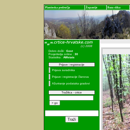
Planinska područja
Županije
Baza slika
Dobro došli :
Gost
Posjetitelja online :
30
Statistika :
AWstats
Prijave i registracije
Prijava suradnika
Prijave i registracije članova
Ažuriranje podataka gradovi
Tražilica - crtice