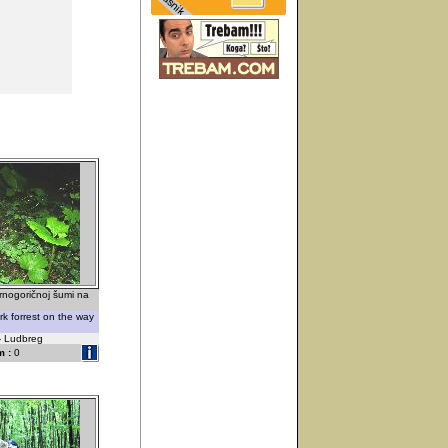
crnogoričnoj šumi na
ark forrest on the way
 - Ludbreg
 :
0