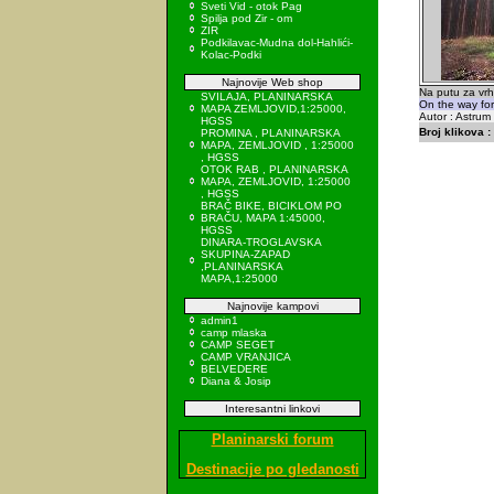
Sveti Vid - otok Pag
Spilja pod Zir - om
ZIR
Podkilavac-Mudna dol-Hahlići-
Kolac-Podki
Najnovije Web shop
Na putu za vrh
SVILAJA, PLANINARSKA
On the way fo
MAPA ZEMLJOVID,1:25000,
Autor : Astrum
HGSS
Broj klikova :
PROMINA , PLANINARSKA
MAPA, ZEMLJOVID , 1:25000
, HGSS
OTOK RAB , PLANINARSKA
MAPA, ZEMLJOVID, 1:25000
, HGSS
BRAČ BIKE, BICIKLOM PO
BRAČU, MAPA 1:45000,
HGSS
DINARA-TROGLAVSKA
SKUPINA-ZAPAD
,PLANINARSKA
MAPA,1:25000
Najnovije kampovi
admin1
camp mlaska
CAMP SEGET
CAMP VRANJICA
BELVEDERE
Diana & Josip
Interesantni linkovi
Planinarski forum
Destinacije po gledanosti