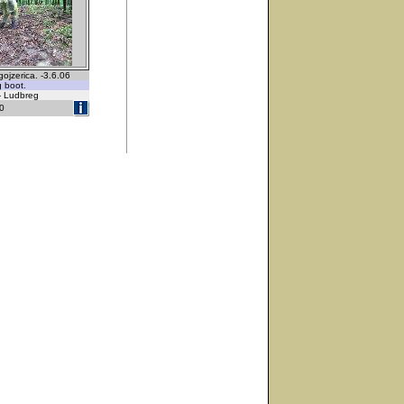
ojzerica. -3.6.06
g boot.
 - Ludbreg
0