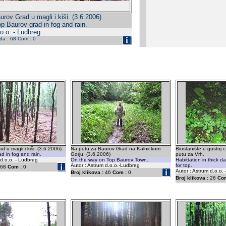
urov Grad u magli i kiši. (3.6.2006)
p Baurov grad in fog and rain.
o.o. - Ludbreg
eda : 68 Com : 0
 u magli i kiši. (3.6.2006)
Na putu za Baurov Grad na Kalnickom
Biostanište u gustoj 
d in fog and rain.
Gorju. (3.6.2006)
putu za Vrh.
 d.o.o. - Ludbreg
On the way on Top Baurov Town.
Habittation in thick d
Autor : Astrum d.o.o.-Ludbreg
for top.
68
Com :
0
Autor : Astrum d.o.o.
Broj klikova :
46
Com :
0
Broj klikova :
26
Com