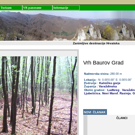
Turizam
VR panorame
Informacije
Zanimljive destinacije Hrvatska
Vrh Baurov Grad
Nadmorska visina :
280.00 m
Lokacija :
N: 0.00'0.00'' E: 0.00'0.00''
Kalničko gorje
Područje :
Varaždinska
Županija :
Ludbreg
Varaždin
Okolni gradovi :
,
Ljubešćica
Novi Marof
Rasinja
Go
,
,
,
ČLANCI