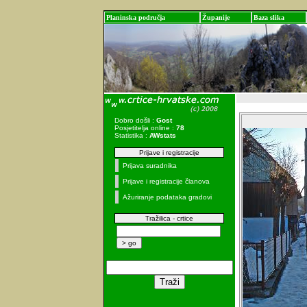
Planinska područja
Županije
Baza slika
Dobro došli :
Gost
Posjetitelja online :
78
Statistika :
AWstats
Prijave i registracije
Prijava suradnika
Prijave i registracije članova
Ažuriranje podataka gradovi
Tražilica - crtice