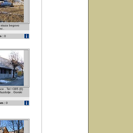
i staza begovo
ni .
 :
0
ce . Tel +385 (0)
zdolje . Gorski
om :
0