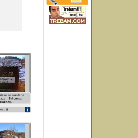
alaze se uređene
taze . Ski centar
Razdolju .
om :
0