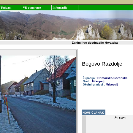
Turizam
VR panorame
Informacije
Zanimljive destinacije Hrvatska
Begovo Razdolje
Primorsko-Goranska
Županija :
Mrkopalj
Grad :
Mrkopalj
Okolni gradovi :
ČLANCI