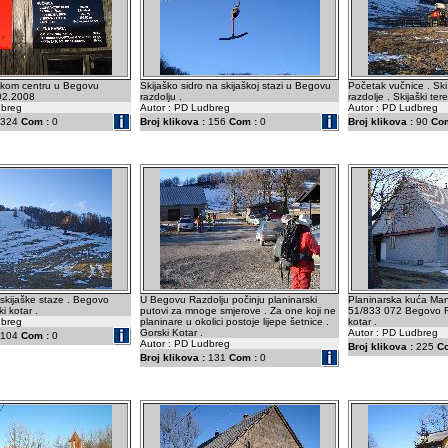
aškom centru u Begovu
Skijaško sidro na skijaškoj stazi u Begovu
Početak vučnice . Sk
.02.2008
razdolju .
razdolje . Skijaški tere
dbreg
Autor : PD Ludbreg
Autor : PD Ludbreg
324
Com :
0
Broj klikova :
156
Com :
0
Broj klikova :
90
Com
skijaške staze . Begovo
U Begovu Razdolju počinju planinarski
Planinarska kuća Man
i kotar .
putovi za mnoge smjerove . Za one koji ne
51/833 072 Begovo Ra
dbreg
planinare u okolici postoje lijepe šetnice .
kotar .
Gorski Kotar .
Autor : PD Ludbreg
104
Com :
0
Autor : PD Ludbreg
Broj klikova :
225
C
Broj klikova :
131
Com :
0