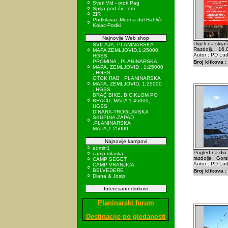
Sveti Vid - otok Pag
Spilja pod Zir - om
ZIR
Podkilavac-Mudna dol-Hahlići-
Kolac-Podki
Najnovije Web shop
Uvjeti na skij
SVILAJA, PLANINARSKA
Razdolju . 16
MAPA ZEMLJOVID,1:25000,
Autor : PD Lu
HGSS
PROMINA , PLANINARSKA
Broj klikova :
MAPA, ZEMLJOVID , 1:25000
, HGSS
OTOK RAB , PLANINARSKA
MAPA, ZEMLJOVID, 1:25000
, HGSS
BRAČ BIKE, BICIKLOM PO
BRAČU, MAPA 1:45000,
HGSS
DINARA-TROGLAVSKA
SKUPINA-ZAPAD
,PLANINARSKA
MAPA,1:25000
Najnovije kampovi
admin1
Pogled na dio 
camp mlaska
razdolje . Gorsk
CAMP SEGET
Autor : PD Lu
CAMP VRANJICA
BELVEDERE
Broj klikova :
Diana & Josip
Interesantni linkovi
Planinarski forum
Destinacije po gledanosti