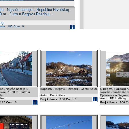
e . Najviše naselje u Republici Hrvatskoj .
0 m . Jutro u Begovu Razdolju .
eg
leda : 185 Com : 0
e . Najviše naselje u
Kapelica u Begovu Razdolju . Gorski Kotar
U Begovu Razdolju n
skoj . 1060 m . Jutro u
.
skijaške i sanjkaške s
ju .
Autor : Damir Klarić
Bjelolasica u Begovu 
dbreg
Autor : PD Ludbreg
Broj klikova :
150
Com :
0
185
Com :
0
Broj klikova :
106
C