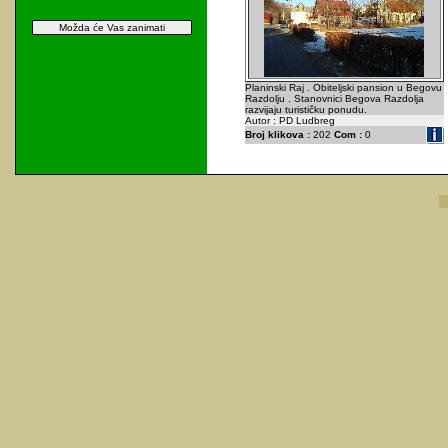
Možda će Vas zanimati
Planinski Raj . Obiteljski pansion u Begovu
Razdolju . Stanovnici Begova Razdolja
razvijaju turističku ponudu.
Autor : PD Ludbreg
Broj klikova :
202
Com :
0