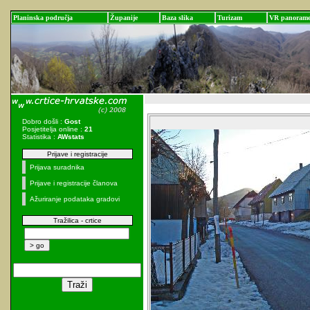
Planinska područja
Županije
Baza slika
Turizam
VR panoram
Dobro došli :
Gost
Posjetitelja online :
21
Statistika :
AWstats
Prijave i registracije
Prijava suradnika
Prijave i registracije članova
Ažuriranje podataka gradovi
Tražilica - crtice