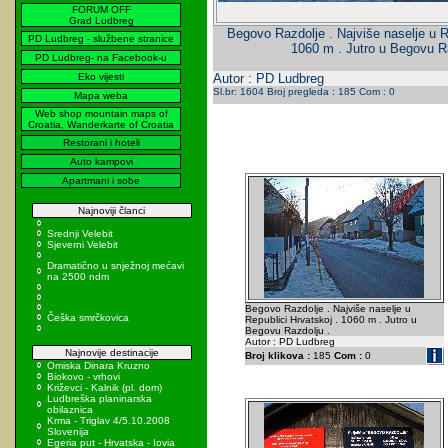
FORUM OFF
Grad Ludbreg
Begovo Razdolje . Najviše naselje u R
PD Ludbreg - službene stranice
1060 m . Jutro u Begovu Ra
PD Ludbreg- na Facebook-u
Eko vijesti
Autor : PD Ludbreg
Sl.br: 1604 Broj pregleda : 185 Com : 0
Mapa weba
Web shop mountain maps of
Croatia, Wanderkarte of Croatia
Restorani i hoteli
Auto kampovi
Apartmani i sobe
Najnoviji članci
Srednji Velebit
Sjeverni Velebit
Dramatično u snježnoj mećavi
na 2500 ndm
Begovo Razdolje . Najviše naselje u
Češka smrčkovica
Republici Hrvatskoj . 1060 m . Jutro u
Begovu Razdolju .
Autor : PD Ludbreg
Najnovije destinacije
Broj klikova :
185
Com :
0
Omiska Dinara Kruzno
Biokovo - vrhovi
Križevci - Kalnik (pl. dom)
Ludbreška planinarska
obilaznica
Krma - Triglav 4/5.10.2008
Slovenija
Egeria put - Hrvatska - Iovia