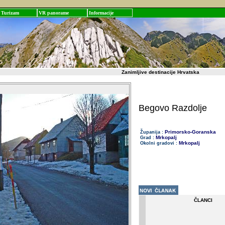
Turizam
VR panorame
Informacije
Zanimljive destinacije Hrvatska
Begovo Razdolje
Primorsko-Goranska
Županija :
Mrkopalj
Grad :
Mrkopalj
Okolni gradovi :
ČLANCI