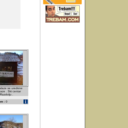
alaze se uređene
taze . Ski centar
Razdolju .
om :
0