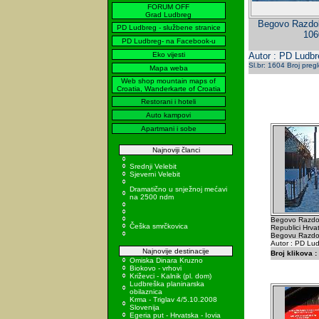
FORUM OFF
Grad Ludbreg
Begovo Razdolj
PD Ludbreg - službene stranice
106
PD Ludbreg- na Facebook-u
Eko vijesti
Autor : PD Ludbr
Sl.br: 1604 Broj preg
Mapa weba
Web shop mountain maps of
Croatia, Wanderkarte of Croatia
Restorani i hoteli
Auto kampovi
Apartmani i sobe
Najnoviji članci
Srednji Velebit
Sjeverni Velebit
Dramatično u snježnoj mećavi
na 2500 ndm
Begovo Razdolj
Češka smrčkovica
Republici Hrvat
Begovu Razdol
Autor : PD Lu
Najnovije destinacije
Broj klikova :
Omiska Dinara Kruzno
Biokovo - vrhovi
Križevci - Kalnik (pl. dom)
Ludbreška planinarska
obilaznica
Krma - Triglav 4/5.10.2008
Slovenija
Egeria put - Hrvatska - Iovia