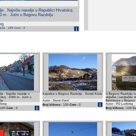
e . Najviše naselje u Republici Hrvatskoj .
0 m . Jutro u Begovu Razdolju .
eg
leda : 185 Com : 0
e . Najviše naselje u
Kapelica u Begovu Razdolju . Gorski Kotar
U Begovu Razdolju n
skoj . 1060 m . Jutro u
.
skijaške i sanjkaške s
ju .
Autor : Damir Klarić
Bjelolasica u Begovu 
dbreg
Autor : PD Ludbreg
Broj klikova :
150
Com :
0
185
Com :
0
Broj klikova :
106
C