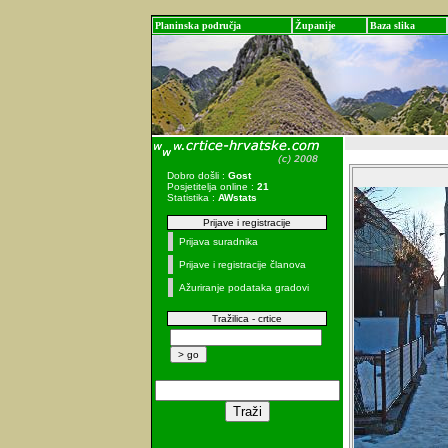
Planinska područja
Županije
Baza slika
Dobro došli :
Gost
Posjetitelja online :
21
Statistika :
AWstats
Prijave i registracije
Prijava suradnika
Prijave i registracije članova
Ažuriranje podataka gradovi
Tražilica - crtice