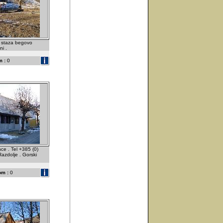
i staza begovo
ni .
 :
0
ce . Tel +385 (0)
zdolje . Gorski
om :
0