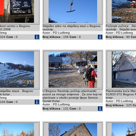
aškom centru u Begovu
Skijaško sidro na skijaškoj stazi u Begovu
Početak vučnice . Sk
.02.2008
razdolju .
razdolje . Skijaški tere
dbreg
Autor : PD Ludbreg
Autor : PD Ludbreg
324
Com :
0
Broj klikova :
156
Com :
0
Broj klikova :
90
Com
skijaške staze . Begovo
U Begovu Razdolju počinju planinarski
Planinarska kuća Man
i kotar .
putovi za mnoge smjerove . Za one koji ne
51/833 072 Begovo Ra
dbreg
planinare u okolici postoje lijepe šetnice .
kotar .
Gorski Kotar .
Autor : PD Ludbreg
104
Com :
0
Autor : PD Ludbreg
Broj klikova :
225
C
Broj klikova :
131
Com :
0