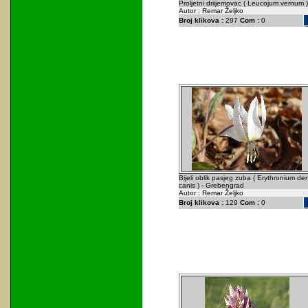
Proljetni driijemovac ( Leucojum vernum )
Autor : Remar Željko
Broj klikova :
297
Com :
0
Bijeli oblik pasjeg zuba ( Erythronium de
canis ) - Grebengrad
Autor : Remar Željko
Broj klikova :
129
Com :
0