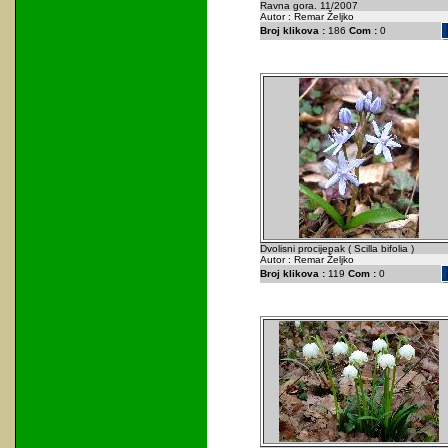
Ravna gora. 11/2007
Autor : Remar Željko
Broj klikova :
186
Com :
0
Dvolisni procijepak ( Scilla bifolia )
Autor : Remar Željko
Broj klikova :
119
Com :
0