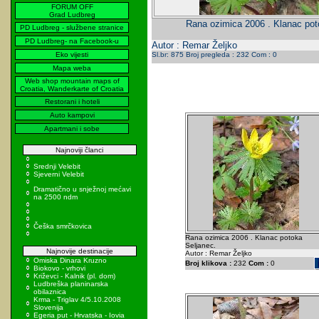
FORUM OFF
Grad Ludbreg
Rana ozimica 2006 . Klanac pot
PD Ludbreg - službene stranice
PD Ludbreg- na Facebook-u
Autor : Remar Željko
Eko vijesti
Sl.br: 875 Broj pregleda : 232 Com : 0
Mapa weba
Web shop mountain maps of
Croatia, Wanderkarte of Croatia
Restorani i hoteli
Auto kampovi
Apartmani i sobe
Najnoviji članci
Srednji Velebit
Sjeverni Velebit
Dramatično u snježnoj mećavi
na 2500 ndm
Češka smrčkovica
Rana ozimica 2006 . Klanac potoka
Seljanec.
Najnovije destinacije
Autor : Remar Željko
Omiska Dinara Kruzno
Broj klikova :
232
Com :
0
Biokovo - vrhovi
Križevci - Kalnik (pl. dom)
Ludbreška planinarska
obilaznica
Krma - Triglav 4/5.10.2008
Slovenija
Egeria put - Hrvatska - Iovia