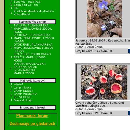
Sveti Vid - otok Pag
Spilja pod Zir - om
ZIR
Podkilavac-Mudna dol-Hahlići-
Kolac-Podki
Najnovije Web shop
SVILAJA, PLANINARSKA
MAPA ZEMLJOVID,1:25000,
HGSS
PROMINA , PLANINARSKA
MAPA, ZEMLJOVID , 1:25000
Jetrenka . 14.01.2007 . Kod potoka Bra
, HGSS
na Ivanšćici.
OTOK RAB , PLANINARSKA
Autor : Remar Željko
MAPA, ZEMLJOVID, 1:25000
, HGSS
Broj klikova :
147
Com :
0
BRAČ BIKE, BICIKLOM PO
BRAČU, MAPA 1:45000,
HGSS
DINARA-TROGLAVSKA
SKUPINA-ZAPAD
,PLANINARSKA
MAPA,1:25000
Najnovije kampovi
admin1
camp mlaska
CAMP SEGET
CAMP VRANJICA
BELVEDERE
Diana & Josip
Crveni peharček . Gljive . Šuma Čret .
Varaždin . Ožujak 2007 .
Interesantni linkovi
Autor : Remar Željko
Broj klikova :
210
Com :
0
Planinarski forum
Destinacije po gledanosti