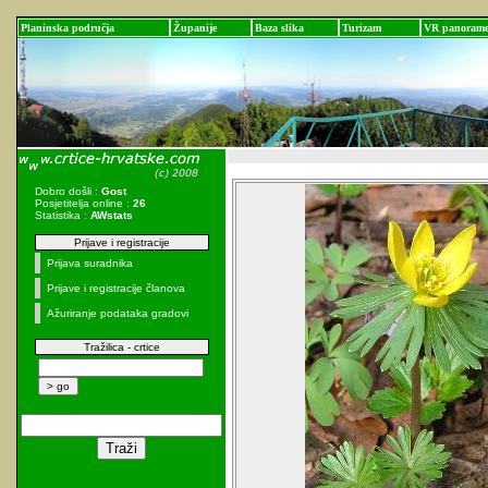
Planinska područja
Županije
Baza slika
Turizam
VR panoram
Dobro došli :
Gost
Posjetitelja online :
26
Statistika :
AWstats
Prijave i registracije
Prijava suradnika
Prijave i registracije članova
Ažuriranje podataka gradovi
Tražilica - crtice