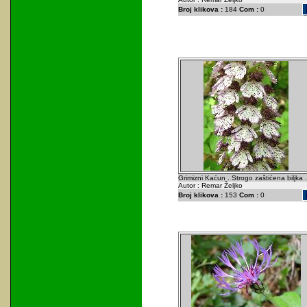
Broj klikova :
184
Com :
0
Grimizni Kaćun . Strogo zaštićena biljka .
Autor : Remar Željko
Broj klikova :
153
Com :
0