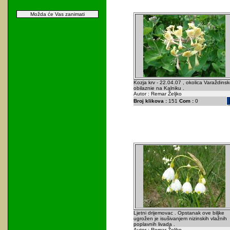
Možda će Vas zanimati
Kozja krv - 22.04.07 , okolica Varaždinsk
obilaznie na Kalniku .
Autor : Remar Željko
Broj klikova :
151
Com :
0
Ljetni drijemovac . Opstanak ove biljke
ugrožen je isušivanjem nizinskih vlažnih
poplavnih livada .
Autor : Remar Željko