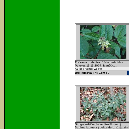
Žučkasta graholika . Vicia oroboides .
Pokojec 11.11.2007. Ivanščica .
Autor : Remar Željko
Broj klikova :
74
Com :
0
Strogo zaštićen lovorolisni likovac (
Daphne laureola ) dolazi do izražaja zimi 