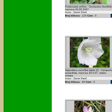
Pustenasta zečina - Centaurea triumfetti
Ivancica 20.05.2007
Autor : Damir Klarić
Broj klikova :
125
Com :
0
Sjajnolisna zvončika bijela (2) - Campanu
persicifolia, Ivancica 20.5.07, makro
snimka
Autor : Damir Klarić
Broj klikova :
68
Com :
0