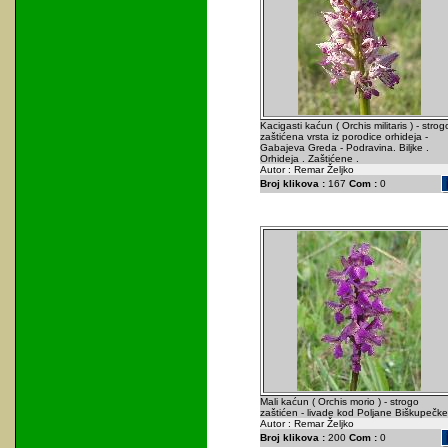
Kacigasti kaćun ( Orchis militaris ) - strog
zaštićena vrsta iz porodice orhideja -
Gabajeva Greda - Podravina. Biljke .
Orhideja . Zaštićene .
Autor : Remar Željko
Broj klikova :
167
Com :
0
Mali kaćun ( Orchis morio ) - strogo
zaštićen - livade kod Poljane Biškupečke
Autor : Remar Željko
Broj klikova :
200
Com :
0