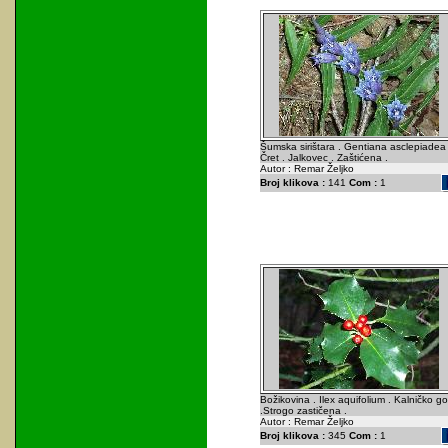
Šumska sirištara . Gentiana asclepiadea 
Čret . Jalkovec . Zaštićena .
Autor : Remar Željko
Broj klikova :
141
Com :
1
Božikovina . Ilex aquifolium . Kalničko go
.Strogo zastičena .
Autor : Remar Željko
Broj klikova :
345
Com :
1