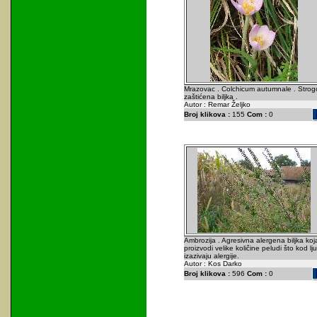
Mrazovac . Colchicum autumnale . Strog
zaštićena biljka .
Autor : Remar Željko
Broj klikova :
155
Com :
0
Ambrozija . Agresivna alergena biljka koj
proizvodi velike količine peludi što kod lju
izazivaju alergije.
Autor : Kos Darko
Broj klikova :
596
Com :
0