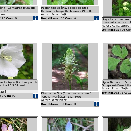
ina - Centaurea triumfetti,
Pustenasta zečina, pogled odozgo -
5.2007
Centaurea triumfetti , Ivancica 20.5.07
larić
Autor : Remar Željko
125
Com :
0
Broj klikova :
88
Com :
0
Sjajnolisna zvončika 
persicifolia, Ivancica
Autor : Remar Željko
Broj klikova :
96
Com
ončika bijela (2) - Campanula
Bijela Šumarica . An
vancica 20.5.07, makro
Strogo zaštićena bijk
Autor : Remar Željko
larić
Broj klikova :
172
C
Klasasta zečica (Phyteuma spicatum) .
68
Com :
0
Topolje. Ivanšćica . 13.7.2007
Autor : Damir Klarić
Broj klikova :
89
Com :
0