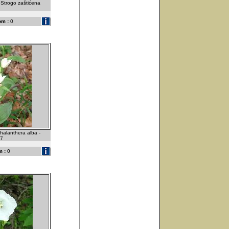
. Strogo zaštićena
om :
0
phalanthera alba -
07
 :
0