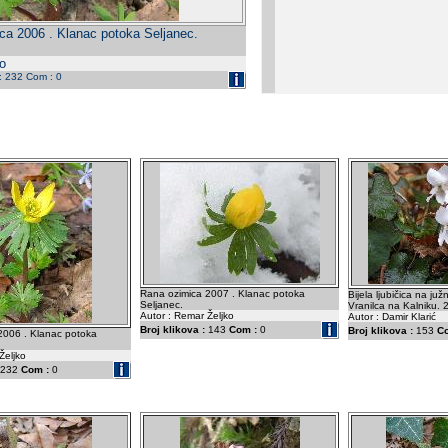
ca 2006 . Klanac potoka Seljanec.
o
 : 232 Com : 0
Rana ozimica 2007 . Klanac potoka
Bijela ljubičica na juž
Seljanec.
Vranilca na Kalniku.
Autor : Remar Željko
Autor : Damir Klarić
Broj klikova :
143
Com :
0
Broj klikova :
153
C
2006 . Klanac potoka
Željko
232
Com :
0