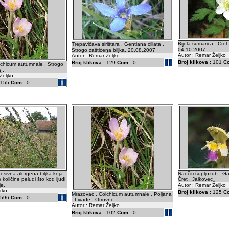
Bijela šumarica . Čret
Trepavičava sirištara . Gentiana ciliata .
04.10.2007
Strogo zaštićena biljka. 20.08.2007
Autor : Remar Željko
Autor : Remar Željko
Broj klikova :
101
C
Broj klikova :
129
Com :
0
lchicum autumnale . Strogo
 .
Željko
155
Com :
0
resivna alergena biljka koja
Naočiti šupljozub . G
e količine peludi što kod ljudi
Čret . Jalkovec .
je.
Autor : Remar Željko
rko
Broj klikova :
125
C
Mrazovac . Colchicum autumnale . Poljana
596
Com :
0
. Livade . Otrovni.
Autor : Remar Željko
Broj klikova :
102
Com :
0