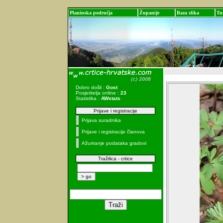
Planinska područja
Županije
Baza slika
Tu
Dobro došli :
Gost
Posjetitelja online :
23
Statistika :
AWstats
Prijave i registracije
Prijava suradnika
Prijave i registracije članova
Ažuriranje podataka gradovi
Tražilica - crtice