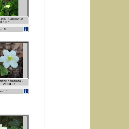
bijela - Campanula
 20.5.07
 :
0
emone nemorosa .
a . 20.08.07
om :
0