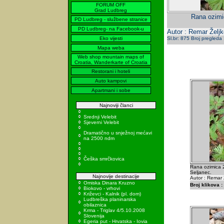
FORUM OFF
Grad Ludbreg
Rana ozimi
PD Ludbreg - službene stranice
PD Ludbreg- na Facebook-u
Autor : Remar Željk
Eko vijesti
Sl.br: 875 Broj pregleda
Mapa weba
Web shop mountain maps of
Croatia, Wanderkarte of Croatia
Restorani i hoteli
Auto kampovi
Apartmani i sobe
Najnoviji članci
Srednji Velebit
Sjeverni Velebit
Dramatično u snježnoj mećavi
na 2500 ndm
Češka smrčkovica
Rana ozimica 
Seljanec.
Najnovije destinacije
Autor : Remar 
Omiska Dinara Kruzno
Broj klikova :
Biokovo - vrhovi
Križevci - Kalnik (pl. dom)
Ludbreška planinarska
obilaznica
Krma - Triglav 4/5.10.2008
Slovenija
Egeria put - Hrvatska - Iovia