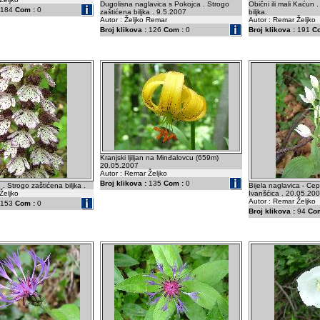
Dugolisna naglavica s Pokojca . Strogo
Obični ili mali Kaćun 
184
Com :
0
zaštićena biljka . 9.5.2007
biljka.
Autor : Željko Remar
Autor : Remar Željko
Broj klikova :
126
Com :
0
Broj klikova :
191
C
Kranjski ljiljan na Minđalovcu (659m)
20.05.2007
Autor : Remar Željko
Broj klikova :
135
Com :
0
. Strogo zaštićena biljka .
Bijela naglavica - Ce
Željko
Ivanšćica . 20.05.20
Autor : Remar Željko
153
Com :
0
Broj klikova :
94
Com