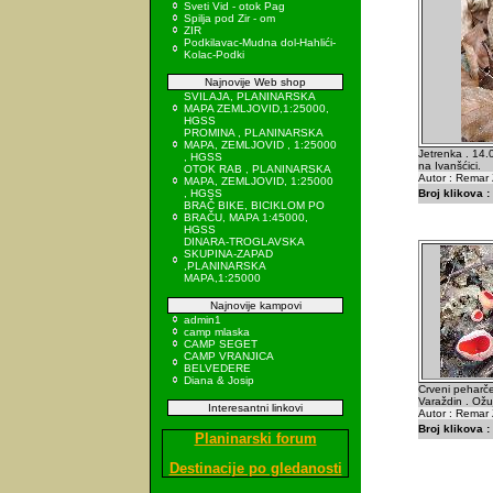
Sveti Vid - otok Pag
Spilja pod Zir - om
ZIR
Podkilavac-Mudna dol-Hahlići-
Kolac-Podki
Najnovije Web shop
SVILAJA, PLANINARSKA
MAPA ZEMLJOVID,1:25000,
HGSS
PROMINA , PLANINARSKA
MAPA, ZEMLJOVID , 1:25000
Jetrenka . 14
, HGSS
na Ivanšćici.
OTOK RAB , PLANINARSKA
Autor : Remar 
MAPA, ZEMLJOVID, 1:25000
, HGSS
Broj klikova :
BRAČ BIKE, BICIKLOM PO
BRAČU, MAPA 1:45000,
HGSS
DINARA-TROGLAVSKA
SKUPINA-ZAPAD
,PLANINARSKA
MAPA,1:25000
Najnovije kampovi
admin1
camp mlaska
CAMP SEGET
CAMP VRANJICA
BELVEDERE
Diana & Josip
Crveni peharče
Varaždin . Ožu
Interesantni linkovi
Autor : Remar 
Broj klikova :
Planinarski forum
Destinacije po gledanosti