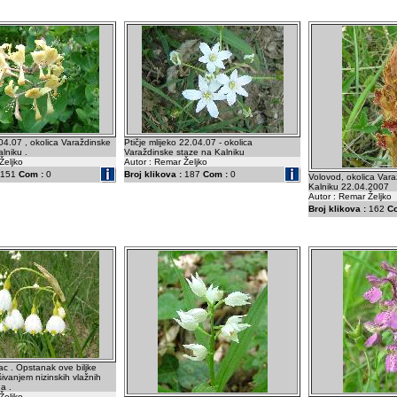
.04.07 , okolica Varaždinske
Ptičje mlijeko 22.04.07 - okolica
lniku .
Varaždinske staze na Kalniku
Željko
Autor : Remar Željko
151
Com :
0
Broj klikova :
187
Com :
0
Volovod, okolica Var
Kalniku 22.04.2007
Autor : Remar Željko
Broj klikova :
162
C
vac . Opstanak ove biljke
šivanjem nizinskih vlažnih
a .
Željko