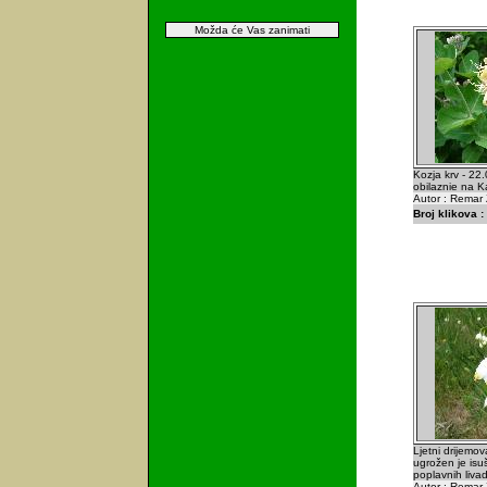
Možda će Vas zanimati
Kozja krv - 22
obilaznie na Ka
Autor : Remar 
Broj klikova :
Ljetni drijemo
ugrožen je isu
poplavnih livad
Autor : Remar 