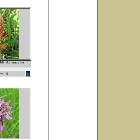
aždinske staze na
om :
0