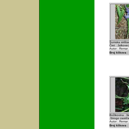
Šumska sirišta
Čret . Jalkovec
Autor : Remar 
Broj klikova :
Božikovina . Il
.Strogo zastič
Autor : Remar 
Broj klikova :