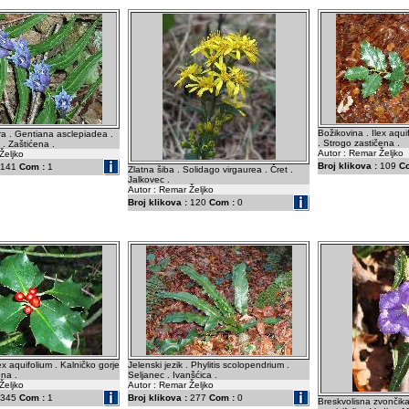
Božikovina . Ilex aqui
ra . Gentiana asclepiadea .
. Strogo zastičena .
 . Zaštićena .
Autor : Remar Željko
Željko
Broj klikova :
109
C
141
Com :
1
Zlatna šiba . Solidago virgaurea . Čret .
Jalkovec .
Autor : Remar Željko
Broj klikova :
120
Com :
0
ex aquifolium . Kalničko gorje
Jelenski jezik . Phylitis scolopendrium .
ena .
Seljanec . Ivanšćica .
Željko
Autor : Remar Željko
345
Com :
1
Broj klikova :
277
Com :
0
Breskvolisna zvončik