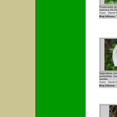
Pustenasta zeč
Ivancica 20.0
Autor : Damir K
Broj klikova :
Sjajnolisna zv
persicifolia, I
snimka
Autor : Damir K
Broj klikova :