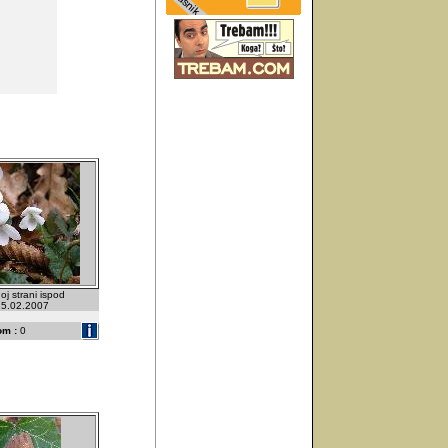
noj strani ispod
 25.02.2007
om :
0