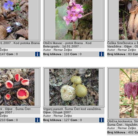
.01.2007 . Kod potoka Brana
Obični likavac - potok Brana . Kod
Češka Smrčkovica u š
Belecgradu . 14.01.2007 .
Varaždina . Gljive . O
Željko
Autor : Remar Željko
Autor : Remar Željko
147
Com :
0
Broj klikova :
116
Com :
0
Broj klikova :
83
Com
k . Gljive . Šuma Čret .
Vrganj parazit. Šuma Čret kod varaždina.
jak 2007 .
Gljive. Ožujak 2007 .
Željko
Autor : Remar Željko
210
Com :
0
Broj klikova :
127
Com :
0
Obična kockavica. Str
Šuma Čret . Varaždin
Autor : Remar Željko
Broj klikova :
402
C