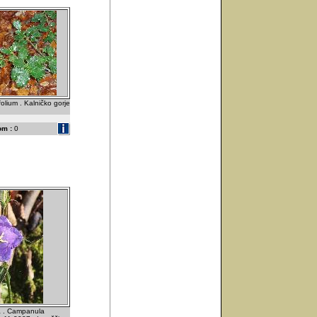
folium . Kalničko gorje
om :
0
a . Campanula