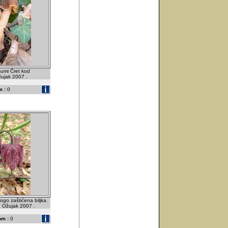
umi Čret kod
žujak 2007 .
 :
0
ogo zaštićena biljka.
. Ožujak 2007 .
om :
0