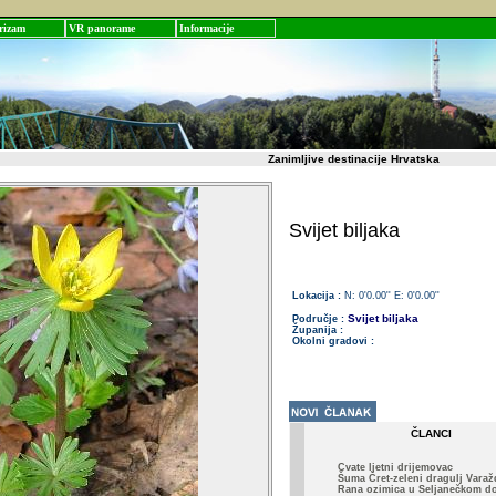
rizam
VR panorame
Informacije
Zanimljive destinacije Hrvatska
Svijet biljaka
Lokacija :
N: 0'0.00'' E: 0'0.00''
Svijet biljaka
Područje :
Županija :
Okolni gradovi :
ČLANCI
Cvate ljetni drijemovac
Šuma Čret-zeleni dragulj Varaž
Rana ozimica u Seljanečkom d