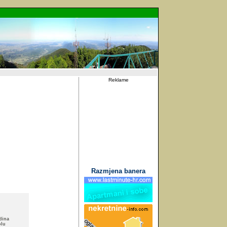
Reklame
Razmjena banera
dina
olu