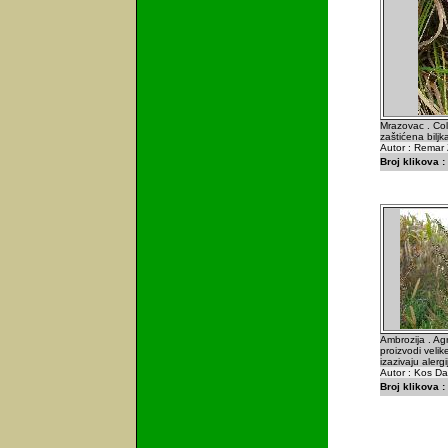
Mrazovac . Co
zaštićena biljka
Autor : Remar 
Broj klikova :
Ambrozija . Ag
proizvodi velik
izazivaju alergi
Autor : Kos Da
Broj klikova :