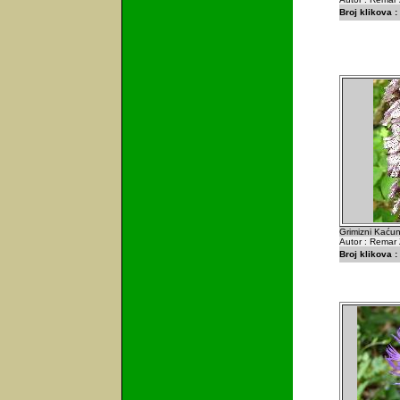
Broj klikova :
Grimizni Kaćun 
Autor : Remar 
Broj klikova :