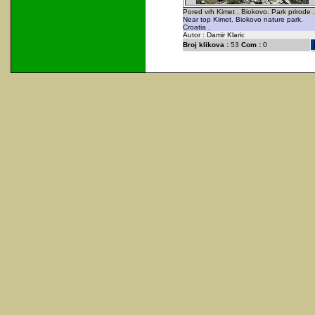
Pored vrh Kimet . Biokovo. Park prirode .
Near top Kimet. Biokovo nature park.
Croatia .
Autor : Damir Klaric
Broj klikova :
53
Com :
0