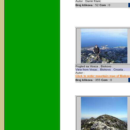
Autor : Damir Klaric
Broj klikova :
52
Com :
0
Pogled sa Vosca . Biokovo .
View from Vosac . Biokovo . Croatia .
Autor :
Click to order mountain map of Biokov
Broj klikova :
355
Com :
0