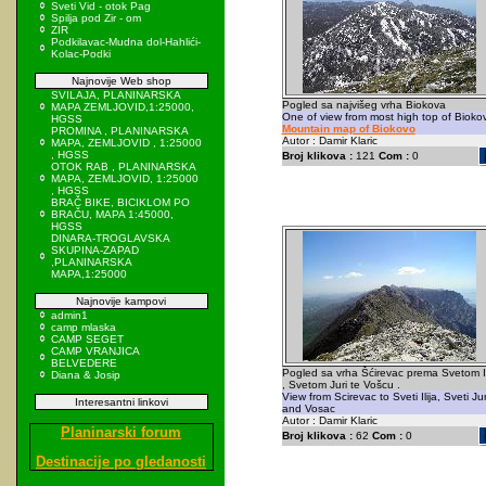
Sveti Vid - otok Pag
Spilja pod Zir - om
ZIR
Podkilavac-Mudna dol-Hahlići-
Kolac-Podki
Najnovije Web shop
SVILAJA, PLANINARSKA
Pogled sa najvišeg vrha Biokova
MAPA ZEMLJOVID,1:25000,
One of view from most high top of Bioko
HGSS
Mountain map of Biokovo
PROMINA , PLANINARSKA
Autor : Damir Klaric
MAPA, ZEMLJOVID , 1:25000
, HGSS
Broj klikova :
121
Com :
0
OTOK RAB , PLANINARSKA
MAPA, ZEMLJOVID, 1:25000
, HGSS
BRAČ BIKE, BICIKLOM PO
BRAČU, MAPA 1:45000,
HGSS
DINARA-TROGLAVSKA
SKUPINA-ZAPAD
,PLANINARSKA
MAPA,1:25000
Najnovije kampovi
admin1
camp mlaska
CAMP SEGET
CAMP VRANJICA
BELVEDERE
Pogled sa vrha Šćirevac prema Svetom Ili
Diana & Josip
, Svetom Juri te Vošcu .
View from Scirevac to Sveti Ilija, Sveti Ju
Interesantni linkovi
and Vosac
Autor : Damir Klaric
Planinarski forum
Broj klikova :
62
Com :
0
Destinacije po gledanosti