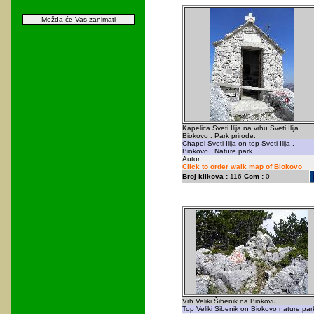
Možda će Vas zanimati
Kapelica Sveti Ilija na vrhu Sveti Ilija .
Biokovo . Park prirode.
Chapel Sveti Ilija on top Sveti Ilija .
Biokovo . Nature park.
Autor :
Click to order walk map of Biokovo
Broj klikova :
116
Com :
0
Vrh Veliki Šibenik na Biokovu .
Top Veliki Sibenik on Biokovo nature park