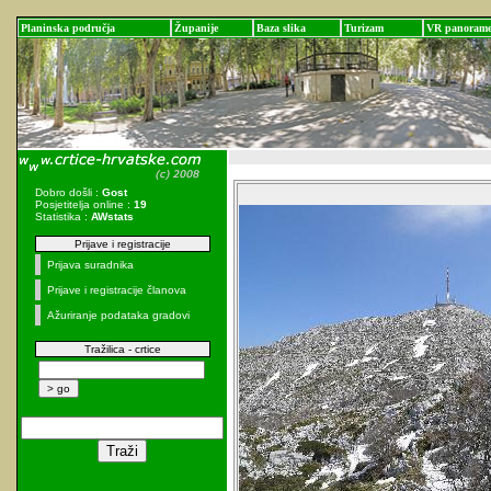
Planinska područja
Županije
Baza slika
Turizam
VR panoram
Dobro došli :
Gost
Posjetitelja online :
19
Statistika :
AWstats
Prijave i registracije
Prijava suradnika
Prijave i registracije članova
Ažuriranje podataka gradovi
Tražilica - crtice