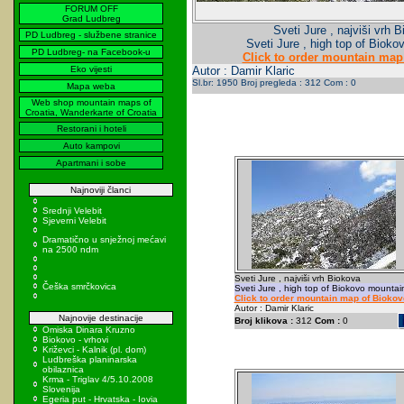
FORUM OFF
Grad Ludbreg
Sveti Jure , najviši vrh 
PD Ludbreg - službene stranice
Sveti Jure , high top of Biok
PD Ludbreg- na Facebook-u
Click to order mountain map
Eko vijesti
Autor : Damir Klaric
Sl.br: 1950 Broj pregleda : 312 Com : 0
Mapa weba
Web shop mountain maps of
Croatia, Wanderkarte of Croatia
Restorani i hoteli
Auto kampovi
Apartmani i sobe
Najnoviji članci
Srednji Velebit
Sjeverni Velebit
Dramatično u snježnoj mećavi
na 2500 ndm
Sveti Jure , najviši vrh Biokova
Češka smrčkovica
Sveti Jure , high top of Biokovo mountai
Click to order mountain map of Biokov
Autor : Damir Klaric
Najnovije destinacije
Broj klikova :
312
Com :
0
Omiska Dinara Kruzno
Biokovo - vrhovi
Križevci - Kalnik (pl. dom)
Ludbreška planinarska
obilaznica
Krma - Triglav 4/5.10.2008
Slovenija
Egeria put - Hrvatska - Iovia