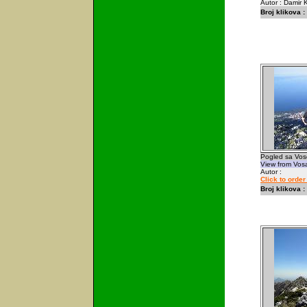
Autor : Damir K
Broj klikova :
Pogled sa Vosc
View from Vosa
Autor :
Click to orde
Broj klikova :