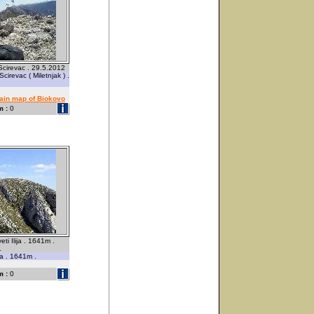
cirevac . 29.5.2012
irevac ( Miletnjak ) .
tain map of Biokovo
 :
0
eti Ilija . 1641m .
.
ja . 1641m .
 :
0