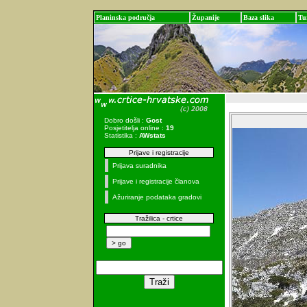
Planinska područja
Županije
Baza slika
Tu
Dobro došli :
Gost
Posjetitelja online :
19
Statistika :
AWstats
Prijave i registracije
Prijava suradnika
Prijave i registracije članova
Ažuriranje podataka gradovi
Tražilica - crtice