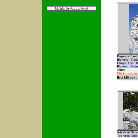
Možda će Vas zanimati
Kapelica Sveti I
Biokovo . Park
Chapel Sveti Ili
Biokovo . Natu
Autor :
Click to orde
Broj klikova :
Vrh Veliki Šibe
Top Veliki Sib