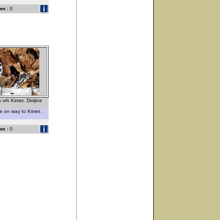
om :
0
vrh Kimet. Divljine
e on way to Kimet .
om :
0