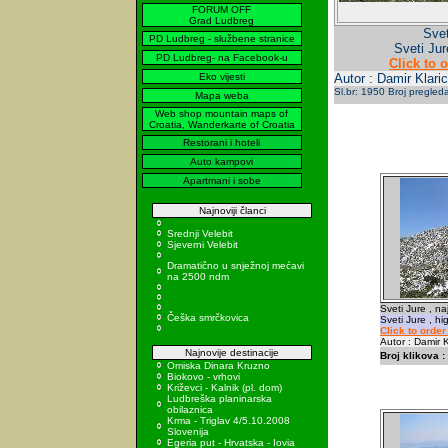
FORUM OFF
Grad Ludbreg
Svet
PD Ludbreg - službene stranice
Sveti Jur
PD Ludbreg- na Facebook-u
Click to 
Eko vijesti
Autor : Damir Klaric
Sl.br: 1950 Broj pregled
Mapa weba
Web shop mountain maps of
Croatia, Wanderkarte of Croatia
Restorani i hoteli
Auto kampovi
Apartmani i sobe
Najnoviji članci
Srednji Velebit
Sjeverni Velebit
Dramatično u snježnoj mećavi
na 2500 ndm
Sveti Jure , na
Češka smrčkovica
Sveti Jure , h
Click to orde
Autor : Damir K
Najnovije destinacije
Broj klikova :
Omiska Dinara Kruzno
Biokovo - vrhovi
Križevci - Kalnik (pl. dom)
Ludbreška planinarska
obilaznica
Krma - Triglav 4/5.10.2008
Slovenija
Egeria put - Hrvatska - Iovia