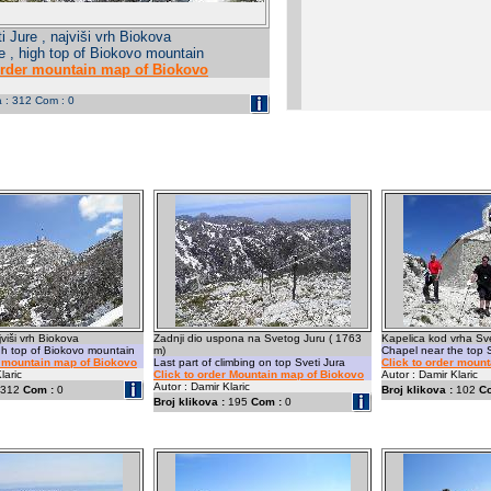
i Jure , najviši vrh Biokova
e , high top of Biokovo mountain
order mountain map of Biokovo
a : 312 Com : 0
jviši vrh Biokova
Zadnji dio uspona na Svetog Juru ( 1763
Kapelica kod vrha Sve
igh top of Biokovo mountain
m)
Chapel near the top S
r mountain map of Biokovo
Last part of climbing on top Sveti Jura
Click to order moun
laric
Click to order Mountain map of Biokovo
Autor : Damir Klaric
Autor : Damir Klaric
312
Com :
0
Broj klikova :
102
C
Broj klikova :
195
Com :
0