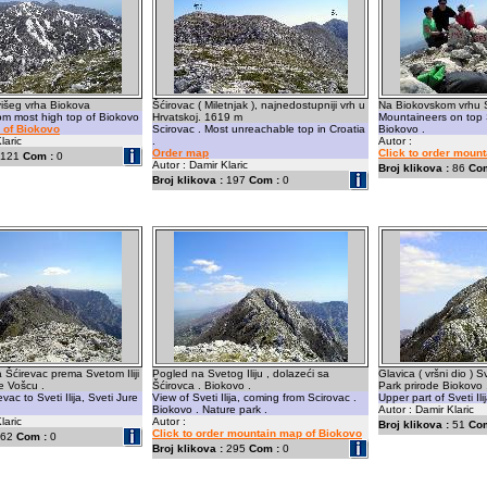
višeg vrha Biokova
Šćirovac ( Miletnjak ), najnedostupniji vrh u
Na Biokovskom vrhu S
om most high top of Biokovo
Hrvatskoj. 1619 m
Mountaineers on top Sc
 of Biokovo
Scirovac . Most unreachable top in Croatia
Biokovo .
laric
.
Autor :
Order map
Click to order moun
121
Com :
0
Autor : Damir Klaric
Broj klikova :
86
Com
Broj klikova :
197
Com :
0
 Šćirevac prema Svetom Iliji
Pogled na Svetog Iliju , dolazeći sa
Glavica ( vršni dio ) Sv
te Vošcu .
Šćirovca . Biokovo .
Park prirode Biokovo 
vac to Sveti Ilija, Sveti Jure
View of Sveti Ilija, coming from Scirovac .
Upper part of Sveti Ili
Biokovo . Nature park .
Autor : Damir Klaric
laric
Autor :
Broj klikova :
51
Com
Click to order mountain map of Biokovo
62
Com :
0
Broj klikova :
295
Com :
0