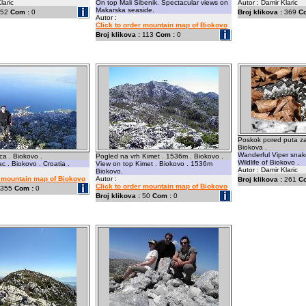
laric
On top Mali Sibenik. Spectacular views on
Autor : Damir Klaric
Makarska seaside.
52
Com :
0
Broj klikova :
369
C
Autor :
Click to order mountain map of Biokovo
Broj klikova :
113
Com :
0
Poskok pored puta za 
Biokova .
Wanderful Viper snak
a . Biokovo .
Pogled na vrh Kimet . 1536m . Biokovo .
Wildlife of Biokovo .
c . Biokovo . Croatia .
View on top Kimet . Biokovo . 1536m
Autor : Damir Klaric
Biokovo.
r mountain map of Biokovo
Autor :
Broj klikova :
261
C
Click to order mountain map of Biokovo
355
Com :
0
Broj klikova :
50
Com :
0