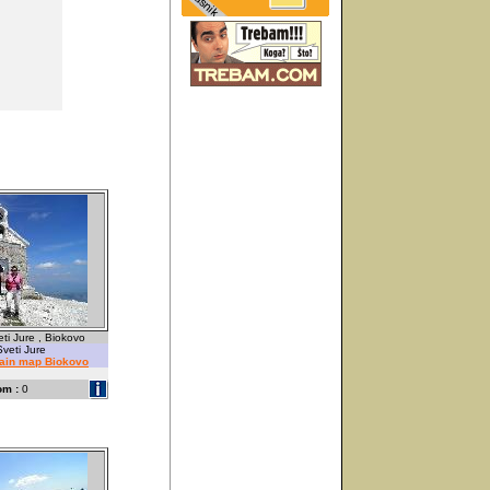
ti Jure , Biokovo
veti Jure
tain map Biokovo
om :
0