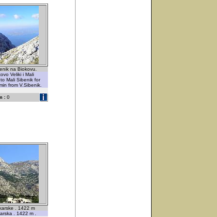
ibenik na Biokovu.
ovo Veliki i Mali
to Mali Sibenik for
min from V.Sibenik.
 :
0
karske . 1422 m
rska . 1422 m .