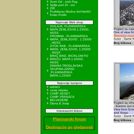
Sveti Vid - otok Pag
Spilja pod Zir - om
ZIR
Podkilavac-Mudna dol-Hahlići-
Kolac-Podki
Najnovije Web shop
SVILAJA, PLANINARSKA
Pogled sa naj
MAPA ZEMLJOVID,1:25000,
One of view fr
HGSS
Mountain map
PROMINA , PLANINARSKA
Autor : Damir K
MAPA, ZEMLJOVID , 1:25000
, HGSS
Broj klikova :
OTOK RAB , PLANINARSKA
MAPA, ZEMLJOVID, 1:25000
, HGSS
BRAČ BIKE, BICIKLOM PO
BRAČU, MAPA 1:45000,
HGSS
DINARA-TROGLAVSKA
SKUPINA-ZAPAD
,PLANINARSKA
MAPA,1:25000
Najnovije kampovi
admin1
camp mlaska
CAMP SEGET
CAMP VRANJICA
BELVEDERE
Pogled sa vrha
Diana & Josip
, Svetom Juri 
View from Scire
Interesantni linkovi
and Vosac
Autor : Damir K
Planinarski forum
Broj klikova :
Destinacije po gledanosti