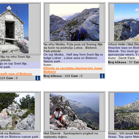
Na vrhu Motika. Pola puta od Svetog Ilijie
Vrhovi Veliki i Mali Š
da kuće na području Lokva . Biokovo .
Atractive tops on Biok
Park prirode .
Sibenik. You must go 
On top Motika . Half way from Sveti Ilija to
spectavular view's. 5 
lija na vrhu Sveti Ilija .
lodge Lokve . Lokve area on Biokovo .
Autor : Damir Klaric
 prirode.
Nature park .
Broj klikova :
57
Com
ja on top Sveti Ilija .
Autor :
re park.
Kliknite za narudzbu planinarske mape
Biokovo
r walk map of Biokovo
Broj klikova :
104
Com :
0
116
Com :
0
nik na Biokovu .
Mali Šibenik . Spektajularni pogledi na
Vosac . Vrh iznad Ma
enik on Biokovo nature park .
makarsku rivijeru .
Vosac. Top upon Maka