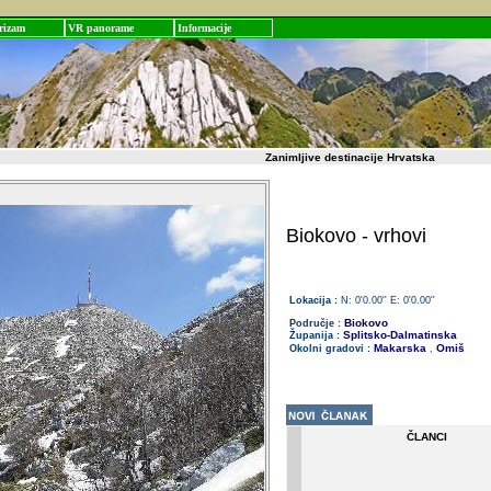
rizam
VR panorame
Informacije
Zanimljive destinacije Hrvatska
Biokovo - vrhovi
Lokacija :
N: 0'0.00'' E: 0'0.00''
Biokovo
Područje :
Splitsko-Dalmatinska
Županija :
Makarska
Omiš
Okolni gradovi :
,
ČLANCI