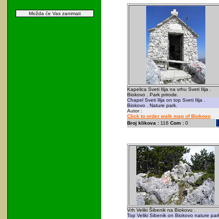
Možda će Vas zanimati
Kapelica Sveti Ilija na vrhu Sveti Ilija .
Biokovo . Park prirode.
Chapel Sveti Ilija on top Sveti Ilija .
Biokovo . Nature park.
Autor :
Click to order walk map of Biokovo
Broj klikova :
116
Com :
0
Vrh Veliki Šibenik na Biokovu .
Top Veliki Sibenik on Biokovo nature park