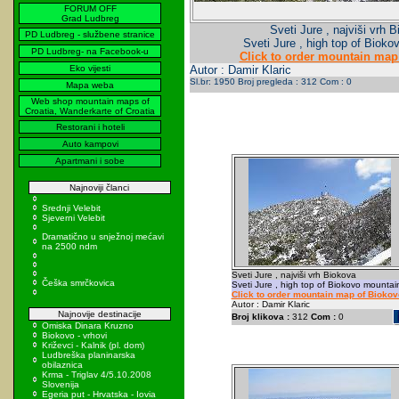
FORUM OFF
Grad Ludbreg
Sveti Jure , najviši vrh 
PD Ludbreg - službene stranice
Sveti Jure , high top of Biok
PD Ludbreg- na Facebook-u
Click to order mountain map
Eko vijesti
Autor : Damir Klaric
Sl.br: 1950 Broj pregleda : 312 Com : 0
Mapa weba
Web shop mountain maps of
Croatia, Wanderkarte of Croatia
Restorani i hoteli
Auto kampovi
Apartmani i sobe
Najnoviji članci
Srednji Velebit
Sjeverni Velebit
Dramatično u snježnoj mećavi
na 2500 ndm
Sveti Jure , najviši vrh Biokova
Češka smrčkovica
Sveti Jure , high top of Biokovo mountai
Click to order mountain map of Biokov
Autor : Damir Klaric
Najnovije destinacije
Broj klikova :
312
Com :
0
Omiska Dinara Kruzno
Biokovo - vrhovi
Križevci - Kalnik (pl. dom)
Ludbreška planinarska
obilaznica
Krma - Triglav 4/5.10.2008
Slovenija
Egeria put - Hrvatska - Iovia