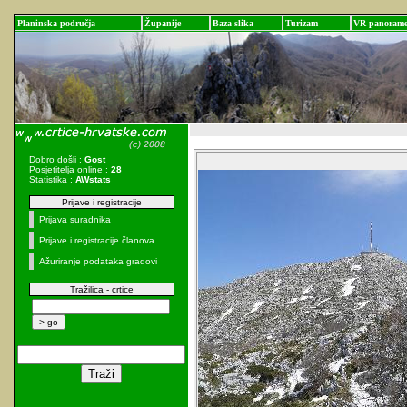
Planinska područja
Županije
Baza slika
Turizam
VR panoram
Dobro došli :
Gost
Posjetitelja online :
28
Statistika :
AWstats
Prijave i registracije
Prijava suradnika
Prijave i registracije članova
Ažuriranje podataka gradovi
Tražilica - crtice