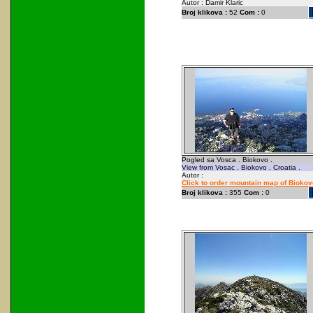
Autor : Damir Klaric
Broj klikova :
52
Com :
0
Pogled sa Vosca . Biokovo .
View from Vosac . Biokovo . Croatia .
Autor :
Click to order mountain map of Biokov
Broj klikova :
355
Com :
0