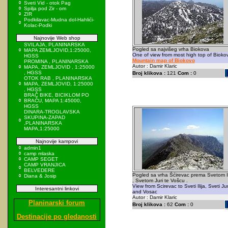
Sveti Vid - otok Pag
Spilja pod Zir - om
ZIR
Podkilavac-Mudna dol-Hahlići-
Kolac-Podki
Najnovije Web shop
SVILAJA, PLANINARSKA
Pogled sa najvišeg vrha Biokova
MAPA ZEMLJOVID,1:25000,
One of view from most high top of Bioko
HGSS
Mountain map of Biokovo
PROMINA , PLANINARSKA
Autor : Damir Klaric
MAPA, ZEMLJOVID , 1:25000
, HGSS
Broj klikova :
121
Com :
0
OTOK RAB , PLANINARSKA
MAPA, ZEMLJOVID, 1:25000
, HGSS
BRAČ BIKE, BICIKLOM PO
BRAČU, MAPA 1:45000,
HGSS
DINARA-TROGLAVSKA
SKUPINA-ZAPAD
,PLANINARSKA
MAPA,1:25000
Najnovije kampovi
admin1
camp mlaska
CAMP SEGET
CAMP VRANJICA
BELVEDERE
Pogled sa vrha Šćirevac prema Svetom Ili
Diana & Josip
, Svetom Juri te Vošcu .
View from Scirevac to Sveti Ilija, Sveti Ju
Interesantni linkovi
and Vosac
Autor : Damir Klaric
Planinarski forum
Broj klikova :
62
Com :
0
Destinacije po gledanosti