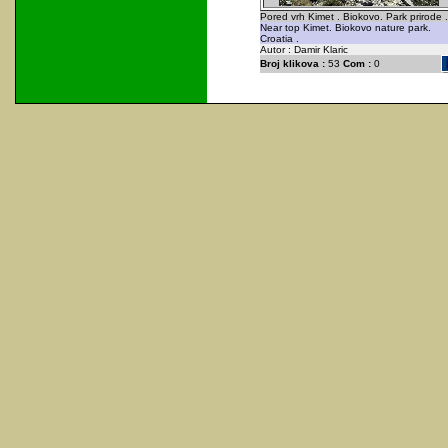
Pored vrh Kimet . Biokovo. Park prirode .
Near top Kimet. Biokovo nature park.
Croatia .
Autor : Damir Klaric
Broj klikova :
53
Com :
0