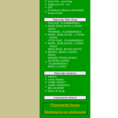
Sveti Vid - otok Pag
Spilja pod Zir - om
ZIR
Podkilavac-Mudna dol-Hahlići-
Kolac-Podki
Najnovije Web shop
SVILAJA, PLANINARSKA
MAPA ZEMLJOVID,1:25000,
HGSS
PROMINA , PLANINARSKA
MAPA, ZEMLJOVID , 1:25000
, HGSS
OTOK RAB , PLANINARSKA
MAPA, ZEMLJOVID, 1:25000
, HGSS
BRAČ BIKE, BICIKLOM PO
BRAČU, MAPA 1:45000,
HGSS
DINARA-TROGLAVSKA
SKUPINA-ZAPAD
,PLANINARSKA
MAPA,1:25000
Najnovije kampovi
admin1
camp mlaska
CAMP SEGET
CAMP VRANJICA
BELVEDERE
Diana & Josip
Interesantni linkovi
Planinarski forum
Destinacije po gledanosti