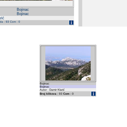
Bojinac
Bojinac
rić
eda : 93 Com : 0
Bojinac
Bojinac
Autor : Damir Klarić
Broj klikova :
93
Com :
0