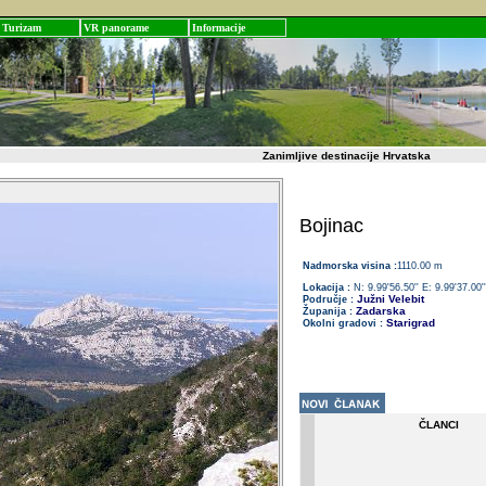
Turizam
VR panorame
Informacije
Zanimljive destinacije Hrvatska
Bojinac
Nadmorska visina :
1110.00 m
Lokacija :
N: 9.99'56.50'' E: 9.99'37.00''
Južni Velebit
Područje :
Zadarska
Županija :
Starigrad
Okolni gradovi :
ČLANCI