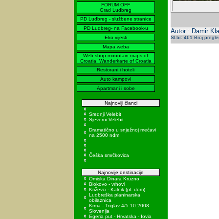
FORUM OFF
Grad Ludbreg
PD Ludbreg - službene stranice
PD Ludbreg- na Facebook-u
Autor : Damir Kla
Eko vijesti
Sl.br: 461 Broj pregl
Mapa weba
Web shop mountain maps of
Croatia, Wanderkarte of Croatia
Restorani i hoteli
Auto kampovi
Apartmani i sobe
Najnoviji članci
Srednji Velebit
Sjeverni Velebit
Dramatično u snježnoj mećavi
na 2500 ndm
Češka smrčkovica
Najnovije destinacije
Omiska Dinara Kruzno
Biokovo - vrhovi
Križevci - Kalnik (pl. dom)
Ludbreška planinarska
obilaznica
Krma - Triglav 4/5.10.2008
Slovenija
Egeria put - Hrvatska - Iovia