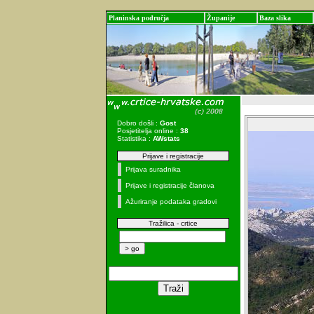
Planinska područja
Županije
Baza slika
Dobro došli :
Gost
Posjetitelja online :
38
Statistika :
AWstats
Prijave i registracije
Prijava suradnika
Prijave i registracije članova
Ažuriranje podataka gradovi
Tražilica - crtice