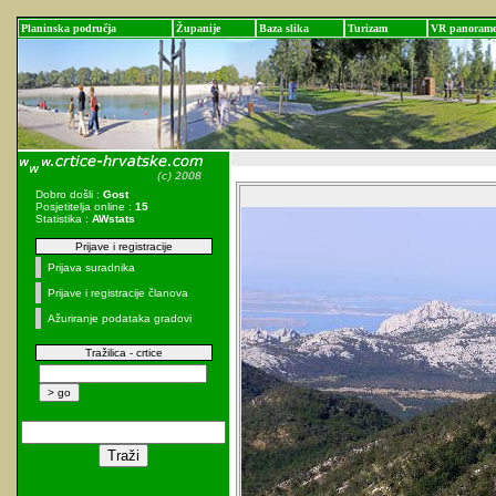
Planinska područja
Županije
Baza slika
Turizam
VR panoram
Dobro došli :
Gost
Posjetitelja online :
15
Statistika :
AWstats
Prijave i registracije
Prijava suradnika
Prijave i registracije članova
Ažuriranje podataka gradovi
Tražilica - crtice