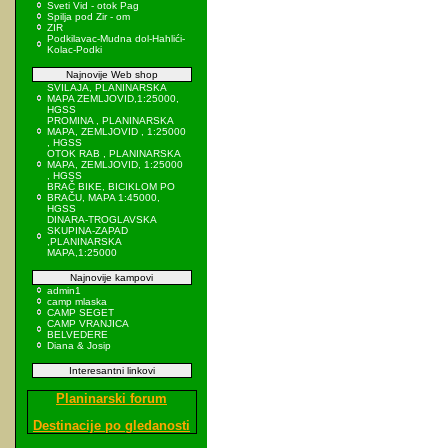
Sveti Vid - otok Pag
Spilja pod Zir - om
ZIR
Podkilavac-Mudna dol-Hahlići-
Kolac-Podki
Najnovije Web shop
SVILAJA, PLANINARSKA
MAPA ZEMLJOVID,1:25000,
HGSS
PROMINA , PLANINARSKA
MAPA, ZEMLJOVID , 1:25000
, HGSS
OTOK RAB , PLANINARSKA
MAPA, ZEMLJOVID, 1:25000
, HGSS
BRAČ BIKE, BICIKLOM PO
BRAČU, MAPA 1:45000,
HGSS
DINARA-TROGLAVSKA
SKUPINA-ZAPAD
,PLANINARSKA
MAPA,1:25000
Najnovije kampovi
admin1
camp mlaska
CAMP SEGET
CAMP VRANJICA
BELVEDERE
Diana & Josip
Interesantni linkovi
Planinarski forum
Destinacije po gledanosti