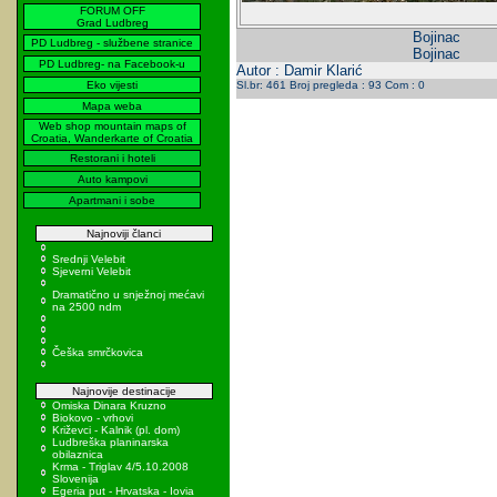
FORUM OFF
Grad Ludbreg
Bojinac
PD Ludbreg - službene stranice
Bojinac
PD Ludbreg- na Facebook-u
Autor : Damir Klarić
Eko vijesti
Sl.br: 461 Broj pregleda : 93 Com : 0
Mapa weba
Web shop mountain maps of
Croatia, Wanderkarte of Croatia
Restorani i hoteli
Auto kampovi
Apartmani i sobe
Najnoviji članci
Srednji Velebit
Sjeverni Velebit
Dramatično u snježnoj mećavi
na 2500 ndm
Češka smrčkovica
Najnovije destinacije
Omiska Dinara Kruzno
Biokovo - vrhovi
Križevci - Kalnik (pl. dom)
Ludbreška planinarska
obilaznica
Krma - Triglav 4/5.10.2008
Slovenija
Egeria put - Hrvatska - Iovia