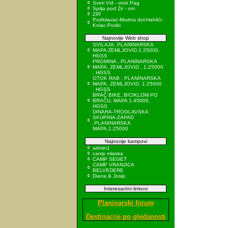
Sveti Vid - otok Pag
Spilja pod Zir - om
ZIR
Podkilavac-Mudna dol-Hahlići-
Kolac-Podki
Najnovije Web shop
SVILAJA, PLANINARSKA
MAPA ZEMLJOVID,1:25000,
HGSS
PROMINA , PLANINARSKA
MAPA, ZEMLJOVID , 1:25000
, HGSS
OTOK RAB , PLANINARSKA
MAPA, ZEMLJOVID, 1:25000
, HGSS
BRAČ BIKE, BICIKLOM PO
BRAČU, MAPA 1:45000,
HGSS
DINARA-TROGLAVSKA
SKUPINA-ZAPAD
,PLANINARSKA
MAPA,1:25000
Najnovije kampovi
admin1
camp mlaska
CAMP SEGET
CAMP VRANJICA
BELVEDERE
Diana & Josip
Interesantni linkovi
Planinarski forum
Destinacije po gledanosti