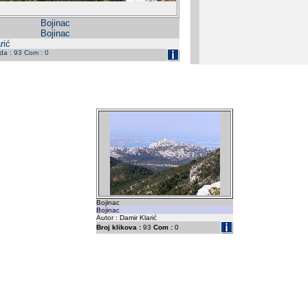
Bojinac
Bojinac
rić
eda : 93 Com : 0
Bojinac
Bojinac
Autor : Damir Klarić
Broj klikova :
93
Com :
0