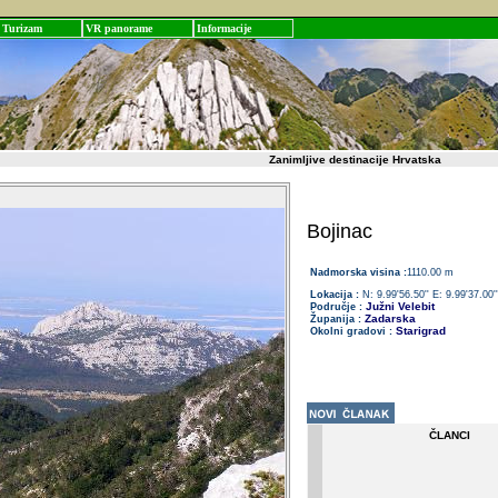
Turizam
VR panorame
Informacije
Zanimljive destinacije Hrvatska
Bojinac
Nadmorska visina :
1110.00 m
Lokacija :
N: 9.99'56.50'' E: 9.99'37.00''
Južni Velebit
Područje :
Zadarska
Županija :
Starigrad
Okolni gradovi :
ČLANCI