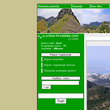
Planinska područja
Županije
Baza slika
Dobro došli :
Gost
Posjetitelja online :
79
Statistika :
AWstats
Prijave i registracije
Prijava suradnika
Prijave i registracije članova
Ažuriranje podataka gradovi
Tražilica - crtice