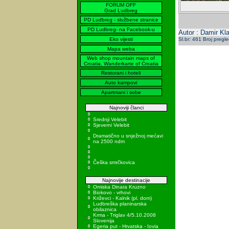
FORUM OFF
Grad Ludbreg
PD Ludbreg - službene stranice
PD Ludbreg- na Facebook-u
Autor : Damir Kla
Eko vijesti
Sl.br: 461 Broj pregl
Mapa weba
Web shop mountain maps of
Croatia, Wanderkarte of Croatia
Restorani i hoteli
Auto kampovi
Apartmani i sobe
Najnoviji članci
Srednji Velebit
Sjeverni Velebit
Dramatično u snježnoj mećavi
na 2500 ndm
Češka smrčkovica
Najnovije destinacije
Omiska Dinara Kruzno
Biokovo - vrhovi
Križevci - Kalnik (pl. dom)
Ludbreška planinarska
obilaznica
Krma - Triglav 4/5.10.2008
Slovenija
Egeria put - Hrvatska - Iovia