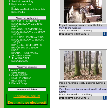
Sveti Vid - otok Pag
Spilja pod Zir - om
ZIR
Podkilavac-Mudna dol-Hahlići-
Kolac-Podki
Najnovije Web shop
SVILAJA, PLANINARSKA
MAPA ZEMLJOVID,1:25000,
Pogled prema prozoru u baraci bolnice.
HGSS
View to the window.
PROMINA , PLANINARSKA
Autor : Astrum d.o.o.-Ludbreg
MAPA, ZEMLJOVID , 1:25000
Broj klikova :
358
Com :
0
, HGSS
OTOK RAB , PLANINARSKA
MAPA, ZEMLJOVID, 1:25000
, HGSS
BRAČ BIKE, BICIKLOM PO
BRAČU, MAPA 1:45000,
HGSS
DINARA-TROGLAVSKA
SKUPINA-ZAPAD
,PLANINARSKA
MAPA,1:25000
Najnovije kampovi
admin1
camp mlaska
CAMP SEGET
CAMP VRANJICA
BELVEDERE
Pogled na umsku cestu Ludbreg-Kalnik iz
Diana & Josip
bolnice.
View from hospital on forest road Ludbreg-
Interesantni linkovi
Kalnik.
Autor : Astrum d.o.o.-Ludbreg
Planinarski forum
Broj klikova :
242
Com :
0
Destinacije po gledanosti