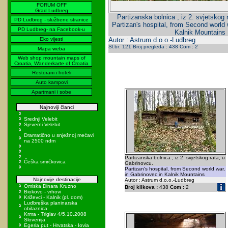
FORUM OFF
Grad Ludbreg
Partizanska bolnica , iz 2. svjetskog 
PD Ludbreg - službene stranice
Partizan's hospital, from Second world 
PD Ludbreg- na Facebook-u
Kalnik Mountains
Eko vijesti
Autor : Astrum d.o.o.-Ludbreg
Sl.br: 121 Broj pregleda : 438 Com : 2
Mapa weba
Web shop mountain maps of
Croatia, Wanderkarte of Croatia
Restorani i hoteli
Auto kampovi
Apartmani i sobe
Najnoviji članci
Srednji Velebit
Sjeverni Velebit
Dramatično u snježnoj mećavi
na 2500 ndm
Partizanska bolnica , iz 2. svjetskog rata, u
Češka smrčkovica
Gabrinovcu.
Partizan's hospital, from Second world war,
in Gabrinovec in Kalnik Mountains
Najnovije destinacije
Autor : Astrum d.o.o.-Ludbreg
Omiska Dinara Kruzno
Broj klikova :
438
Com :
2
Biokovo - vrhovi
Križevci - Kalnik (pl. dom)
Ludbreška planinarska
obilaznica
Krma - Triglav 4/5.10.2008
Slovenija
Egeria put - Hrvatska - Iovia