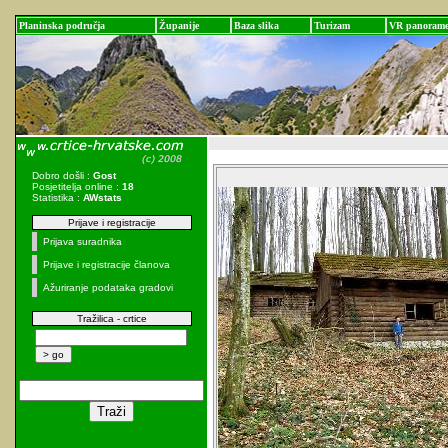
Planinska područja
Županije
Baza slika
Turizam
VR panoram
Dobro došli :
Gost
Posjetitelja online :
18
Statistika :
AWstats
Prijave i registracije
Prijava suradnika
Prijave i registracije članova
Ažuriranje podataka gradovi
Tražilica - crtice