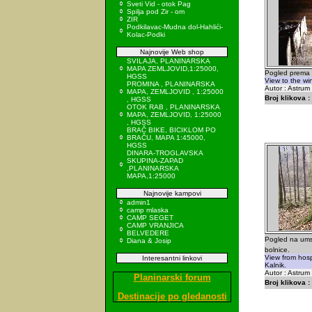
Sveti Vid - otok Pag
Spilja pod Zir - om
ZIR
Podkilavac-Mudna dol-Hahlići-
Kolac-Podki
Najnovije Web shop
SVILAJA, PLANINARSKA
MAPA ZEMLJOVID,1:25000,
Pogled prema p
HGSS
View to the wi
PROMINA , PLANINARSKA
Autor : Astrum
MAPA, ZEMLJOVID , 1:25000
Broj klikova :
, HGSS
OTOK RAB , PLANINARSKA
MAPA, ZEMLJOVID, 1:25000
, HGSS
BRAČ BIKE, BICIKLOM PO
BRAČU, MAPA 1:45000,
HGSS
DINARA-TROGLAVSKA
SKUPINA-ZAPAD
,PLANINARSKA
MAPA,1:25000
Najnovije kampovi
admin1
camp mlaska
CAMP SEGET
CAMP VRANJICA
BELVEDERE
Pogled na ums
Diana & Josip
bolnice.
View from hosp
Interesantni linkovi
Kalnik.
Autor : Astrum
Planinarski forum
Broj klikova :
Destinacije po gledanosti