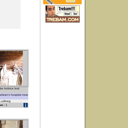
ske bolnice kod
partizan's hospital near
-Ludbreg
om :
1