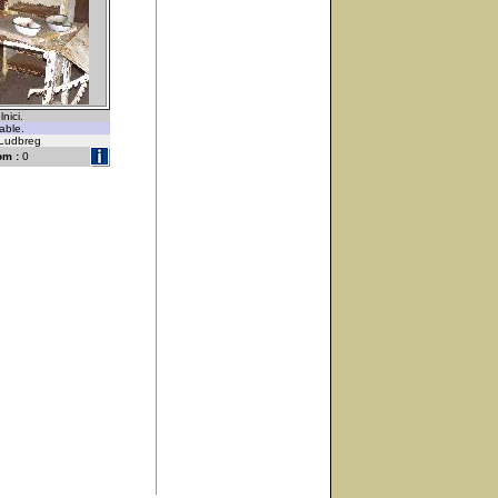
nici.
able.
-Ludbreg
om :
0