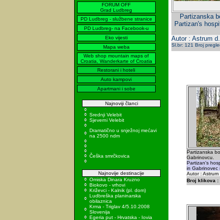
FORUM OFF
Grad Ludbreg
Partizanska bo
PD Ludbreg - službene stranice
Partizan's hospi
PD Ludbreg- na Facebook-u
Eko vijesti
Autor : Astrum d
Sl.br: 121 Broj pregl
Mapa weba
Web shop mountain maps of
Croatia, Wanderkarte of Croatia
Restorani i hoteli
Auto kampovi
Apartmani i sobe
Najnoviji članci
Srednji Velebit
Sjeverni Velebit
Dramatično u snježnoj mećavi
na 2500 ndm
Partizanska bol
Češka smrčkovica
Gabrinovcu.
Partizan's hos
in Gabrinovec 
Najnovije destinacije
Autor : Astrum
Omiska Dinara Kruzno
Broj klikova :
Biokovo - vrhovi
Križevci - Kalnik (pl. dom)
Ludbreška planinarska
obilaznica
Krma - Triglav 4/5.10.2008
Slovenija
Egeria put - Hrvatska - Iovia