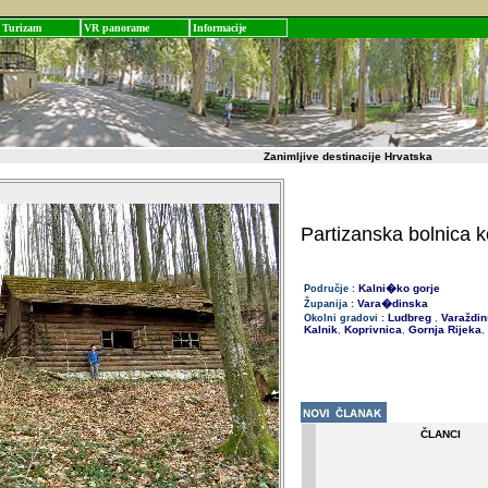
Turizam
VR panorame
Informacije
Zanimljive destinacije Hrvatska
Partizanska bolnica 
Kalni�ko gorje
Područje :
Vara�dinska
Županija :
Ludbreg
Varaždin
Okolni gradovi :
,
Kalnik
Koprivnica
Gornja Rijeka
,
,
,
ČLANCI