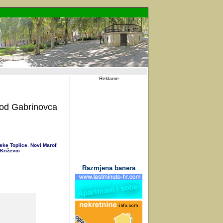
Reklame
kod Gabrinovca
ske Toplice
Novi Marof
,
,
Križevci
Razmjena banera