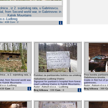
lnica , iz 2. svjetskog rata, u Gabrinovcu.
tal, from Second world war, in Gabrinovec in
Kalnik Mountains
.o.o.-Ludbreg
eda : 438 Com : 2
nica , iz 2. svjetskog rata, u
Prva baraka partizan
Putokaz za partizansku bolnicu sa umskog
Gabrinovca iznutra.
makadama Ludbreg-Vratno
pital, from Second world war,
Inside in first hut of 
Signpost for partizan's hospital from forest
in Kalnik Mountains
gabrinovec.
road Ludbreg-Vratno in Kalnik Mountains.
 d.o.o.-Ludbreg
Autor : Astrum d.o.o.
Autor : Astrum d.o.o. - Ludbreg
438
Com :
2
Broj klikova :
398
C
Broj klikova :
339
Com :
0