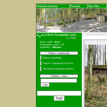
Planinska područja
Županije
Baza slika
Dobro došli :
Gost
Posjetitelja online :
17
Statistika :
AWstats
Prijave i registracije
Prijava suradnika
Prijave i registracije članova
Ažuriranje podataka gradovi
Tražilica - crtice