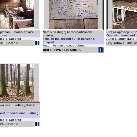
rozoru u baraci bolnice.
Natpis na drugoj baraci partizanske
Stol za opreacije u bol
ndow.
bolnice.
Operation room and t
 d.o.o.-Ludbreg
Tittle on the second hut of partizan's
Autor : Astrum d.o.o.
hospital
358
Com :
0
Broj klikova :
395
C
Autor : Astrum d.o.o.-Ludbreg
Broj klikova :
310
Com :
0
ku cestu Ludbreg-Kalnik iz
ital on forest road Ludbreg-
 d.o.o.-Ludbreg
242
Com :
0