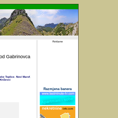
Reklame
kod Gabrinovca
ske Toplice
Novi Marof
,
,
Križevci
Razmjena banera