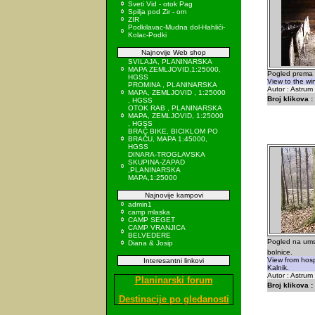
Sveti Vid - otok Pag
Spilja pod Zir - om
ZIR
Podkilavac-Mudna dol-Hahlići-
Kolac-Podki
Najnovije Web shop
SVILAJA, PLANINARSKA
MAPA ZEMLJOVID,1:25000,
Pogled prema p
HGSS
View to the wi
PROMINA , PLANINARSKA
Autor : Astrum
MAPA, ZEMLJOVID , 1:25000
Broj klikova :
, HGSS
OTOK RAB , PLANINARSKA
MAPA, ZEMLJOVID, 1:25000
, HGSS
BRAČ BIKE, BICIKLOM PO
BRAČU, MAPA 1:45000,
HGSS
DINARA-TROGLAVSKA
SKUPINA-ZAPAD
,PLANINARSKA
MAPA,1:25000
Najnovije kampovi
admin1
camp mlaska
CAMP SEGET
CAMP VRANJICA
BELVEDERE
Pogled na ums
Diana & Josip
bolnice.
View from hosp
Interesantni linkovi
Kalnik.
Autor : Astrum
Planinarski forum
Broj klikova :
Destinacije po gledanosti