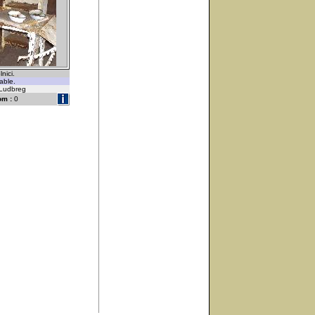
nici.
able.
-Ludbreg
om :
0