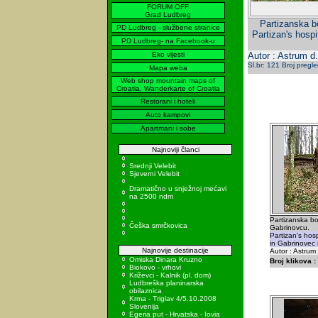
FORUM OFF
Grad Ludbreg
Partizanska bo
PD Ludbreg - službene stranice
Partizan's hospi
PD Ludbreg- na Facebook-u
Eko vijesti
Autor : Astrum d
Sl.br: 121 Broj pregl
Mapa weba
Web shop mountain maps of
Croatia, Wanderkarte of Croatia
Restorani i hoteli
Auto kampovi
Apartmani i sobe
Najnoviji članci
Srednji Velebit
Sjeverni Velebit
Dramatično u snježnoj mećavi
na 2500 ndm
Partizanska bol
Češka smrčkovica
Gabrinovcu.
Partizan's hos
in Gabrinovec 
Najnovije destinacije
Autor : Astrum
Omiska Dinara Kruzno
Broj klikova :
Biokovo - vrhovi
Križevci - Kalnik (pl. dom)
Ludbreška planinarska
obilaznica
Krma - Triglav 4/5.10.2008
Slovenija
Egeria put - Hrvatska - Iovia