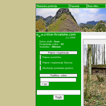
Planinska područja
Županije
Baza slika
Dobro došli :
Gost
Posjetitelja online :
25
Statistika :
AWstats
Prijave i registracije
Prijava suradnika
Prijave i registracije članova
Ažuriranje podataka gradovi
Tražilica - crtice