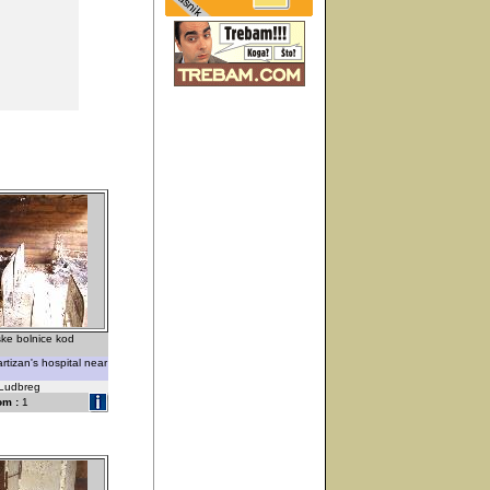
ske bolnice kod
partizan's hospital near
-Ludbreg
om :
1