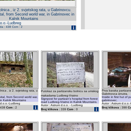
lnica , iz 2. svjetskog rata, u Gabrinovcu.
tal, from Second world war, in Gabrinovec in
Kalnik Mountains
.o.o.-Ludbreg
eda : 438 Com : 2
nica , iz 2. svjetskog rata, u
Prva baraka partizan
Putokaz za partizansku bolnicu sa umskog
Gabrinovca iznutra.
makadama Ludbreg-Vratno
pital, from Second world war,
Inside in first hut of 
Signpost for partizan's hospital from forest
in Kalnik Mountains
gabrinovec.
road Ludbreg-Vratno in Kalnik Mountains.
 d.o.o.-Ludbreg
Autor : Astrum d.o.o.
Autor : Astrum d.o.o. - Ludbreg
438
Com :
2
Broj klikova :
398
C
Broj klikova :
339
Com :
0