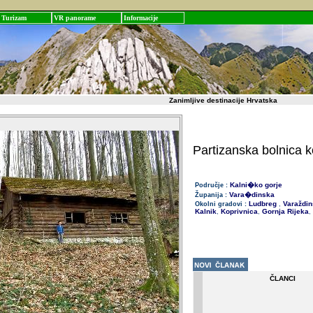
Turizam
VR panorame
Informacije
Zanimljive destinacije Hrvatska
Partizanska bolnica 
Kalni�ko gorje
Područje :
Vara�dinska
Županija :
Ludbreg
Varaždin
Okolni gradovi :
,
Kalnik
Koprivnica
Gornja Rijeka
,
,
,
ČLANCI