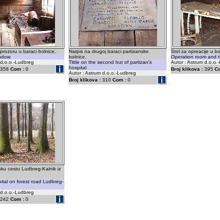
rozoru u baraci bolnice.
Natpis na drugoj baraci partizanske
Stol za opreacije u bol
ndow.
bolnice.
Operation room and t
 d.o.o.-Ludbreg
Tittle on the second hut of partizan's
Autor : Astrum d.o.o.
hospital
358
Com :
0
Broj klikova :
395
C
Autor : Astrum d.o.o.-Ludbreg
Broj klikova :
310
Com :
0
ku cestu Ludbreg-Kalnik iz
ital on forest road Ludbreg-
 d.o.o.-Ludbreg
242
Com :
0