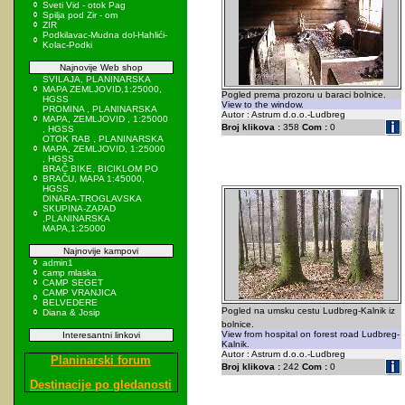
Sveti Vid - otok Pag
Spilja pod Zir - om
ZIR
Podkilavac-Mudna dol-Hahlići-
Kolac-Podki
Najnovije Web shop
SVILAJA, PLANINARSKA
MAPA ZEMLJOVID,1:25000,
Pogled prema prozoru u baraci bolnice.
HGSS
View to the window.
PROMINA , PLANINARSKA
Autor : Astrum d.o.o.-Ludbreg
MAPA, ZEMLJOVID , 1:25000
Broj klikova :
358
Com :
0
, HGSS
OTOK RAB , PLANINARSKA
MAPA, ZEMLJOVID, 1:25000
, HGSS
BRAČ BIKE, BICIKLOM PO
BRAČU, MAPA 1:45000,
HGSS
DINARA-TROGLAVSKA
SKUPINA-ZAPAD
,PLANINARSKA
MAPA,1:25000
Najnovije kampovi
admin1
camp mlaska
CAMP SEGET
CAMP VRANJICA
BELVEDERE
Pogled na umsku cestu Ludbreg-Kalnik iz
Diana & Josip
bolnice.
View from hospital on forest road Ludbreg-
Interesantni linkovi
Kalnik.
Autor : Astrum d.o.o.-Ludbreg
Planinarski forum
Broj klikova :
242
Com :
0
Destinacije po gledanosti