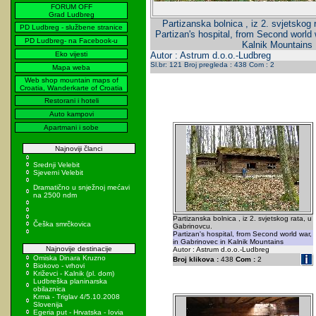
FORUM OFF
Grad Ludbreg
Partizanska bolnica , iz 2. svjetskog 
PD Ludbreg - službene stranice
Partizan's hospital, from Second world 
PD Ludbreg- na Facebook-u
Kalnik Mountains
Eko vijesti
Autor : Astrum d.o.o.-Ludbreg
Sl.br: 121 Broj pregleda : 438 Com : 2
Mapa weba
Web shop mountain maps of
Croatia, Wanderkarte of Croatia
Restorani i hoteli
Auto kampovi
Apartmani i sobe
Najnoviji članci
Srednji Velebit
Sjeverni Velebit
Dramatično u snježnoj mećavi
na 2500 ndm
Partizanska bolnica , iz 2. svjetskog rata, u
Češka smrčkovica
Gabrinovcu.
Partizan's hospital, from Second world war,
in Gabrinovec in Kalnik Mountains
Najnovije destinacije
Autor : Astrum d.o.o.-Ludbreg
Omiska Dinara Kruzno
Broj klikova :
438
Com :
2
Biokovo - vrhovi
Križevci - Kalnik (pl. dom)
Ludbreška planinarska
obilaznica
Krma - Triglav 4/5.10.2008
Slovenija
Egeria put - Hrvatska - Iovia