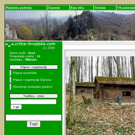
Planinska područja
Županije
Baza slika
Turizam
VR panoram
Dobro došli :
Gost
Posjetitelja online :
14
Statistika :
AWstats
Prijave i registracije
Prijava suradnika
Prijave i registracije članova
Ažuriranje podataka gradovi
Tražilica - crtice