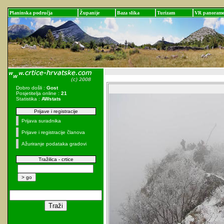
Planinska područja
Županije
Baza slika
Turizam
VR panoram
Dobro došli :
Gost
Posjetitelja online :
21
Statistika :
AWstats
Prijave i registracije
Prijava suradnika
Prijave i registracije članova
Ažuriranje podataka gradovi
Tražilica - crtice