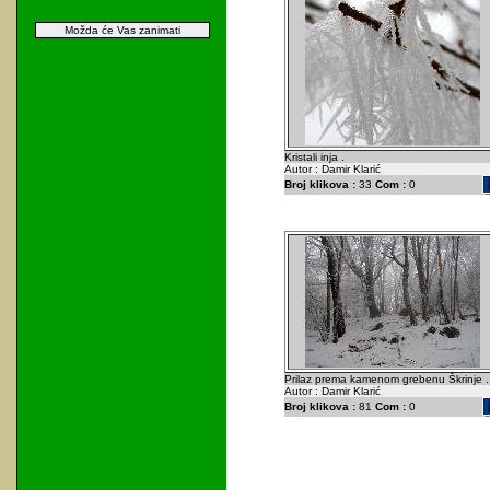
Možda će Vas zanimati
Kristali inja .
Autor : Damir Klarić
Broj klikova :
33
Com :
0
Prilaz prema kamenom grebenu Škrinje .
Autor : Damir Klarić
Broj klikova :
81
Com :
0