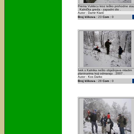
Prema Vuklecu kroz teško prohodne sta
. Kalnička greda - zapadni dio .
Autor : Damir Klarić
Broj klikova :
23
Com :
0
Ivek s Kalnika nešto objašnjava mladim
planinarima koji odmaraju . 2007 .
Autor : Kos Darko
Broj klikova :
28
Com :
0