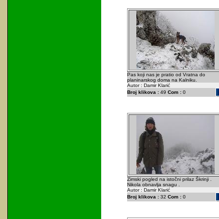
Pas koji nas je pratio od Vratna do
planinarskog doma na Kalniku.
Autor : Damir Klarić
Broj klikova :
49
Com :
0
Zimski pogled na istočni prilaz Škrinji .
Nikola obnavlja snagu .
Autor : Damir Klarić
Broj klikova :
32
Com :
0