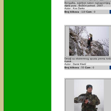
Bengalka, svjetlost nakon najnapornijeg
dijela puta . Božićni pohod . 2007 .
Autor : Kos Darko
Broj klikova :
119
Com :
0
Detalji sa ekstremnog spusta prema tvrđ
Kalnik .
Autor : Damir Klarić
Broj klikova :
55
Com :
0