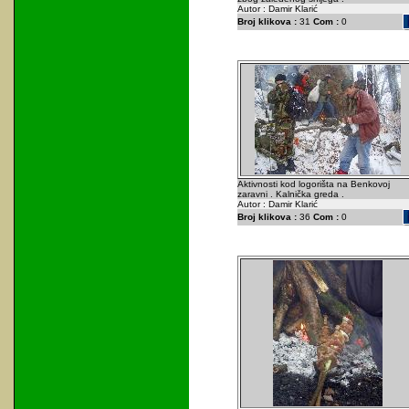
Autor : Damir Klarić
Broj klikova :
31
Com :
0
Aktivnosti kod logorišta na Benkovoj
zaravni . Kalnička greda .
Autor : Damir Klarić
Broj klikova :
36
Com :
0