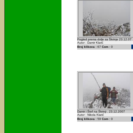
Pogled prema dolje sa Škrinje 23.12.07
Autor : Damir Klarić
Broj klikova :
67
Com :
0
Damir i Štef na Škrinji . 23.12.2007
Autor : Nikola Klarić
Broj klikova :
59
Com :
0