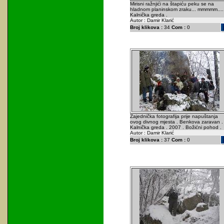
Mirisni ražnjići na štapiću peku se na
hladnom planinskom zraku... mmmmm....
Kalnička greda .
Autor : Damir Klarić
Broj klikova :
34
Com :
0
Zajednička fotografija prije napuštanja
ovog divnog mjesta . Benkova zaravan .
Kalnička greda . 2007 . Božićni pohod .
Autor : Damir Klarić
Broj klikova :
37
Com :
0