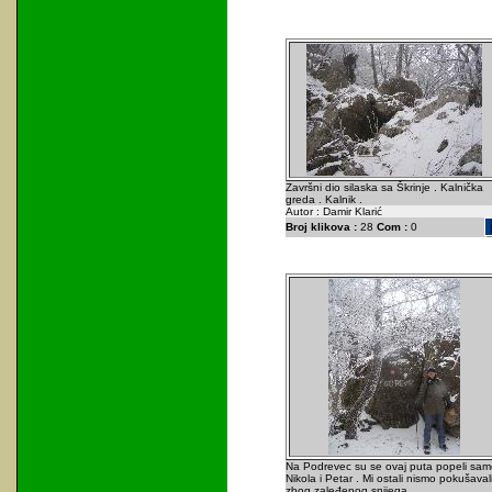
Završni dio silaska sa Škrinje . Kalnička
greda . Kalnik .
Autor : Damir Klarić
Broj klikova :
28
Com :
0
Na Podrevec su se ovaj puta popeli sam
Nikola i Petar . Mi ostali nismo pokušaval
zbog zaleđenog snijega .