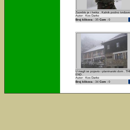
Zazeblo je i Iveka . Kalnik podno tvrđave
Autor : Kos Darko
Broj klikova :
35
Com :
0
U magli se pojavio i planinarski dom . TH
END .
Autor : Kos Darko
Broj klikova :
34
Com :
0