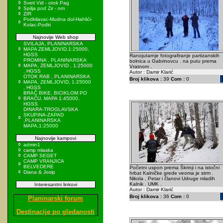
Sveti Vid - otok Pag
Spilja pod Zir - om
ZIR
Podkilavac-Mudna dol-Hahlići-
Kolac-Podki
Najnovije Web shop
SVILAJA, PLANINARSKA
MAPA ZEMLJOVID,1:25000,
HGSS
Ranojutarnje fotografiranje partizanskih
PROMINA , PLANINARSKA
bolnica u Gabrinovcu . na putu prema
MAPA, ZEMLJOVID , 1:25000
Vratnom .
, HGSS
Autor : Damir Klarić
OTOK RAB , PLANINARSKA
Broj klikova :
39
Com :
0
MAPA, ZEMLJOVID, 1:25000
, HGSS
BRAČ BIKE, BICIKLOM PO
BRAČU, MAPA 1:45000,
HGSS
DINARA-TROGLAVSKA
SKUPINA-ZAPAD
,PLANINARSKA
MAPA,1:25000
Najnovije kampovi
admin1
camp mlaska
CAMP SEGET
CAMP VRANJICA
BELVEDERE
Početni uspon prema Škrinji i na istočni
Diana & Josip
hrbat Kalničke grede veoma je strm .
Nikola , Petar i članovi Udruge mladih
Kalnik . UMK .
Interesantni linkovi
Autor : Damir Klarić
Broj klikova :
36
Com :
0
Planinarski forum
Destinacije po gledanosti