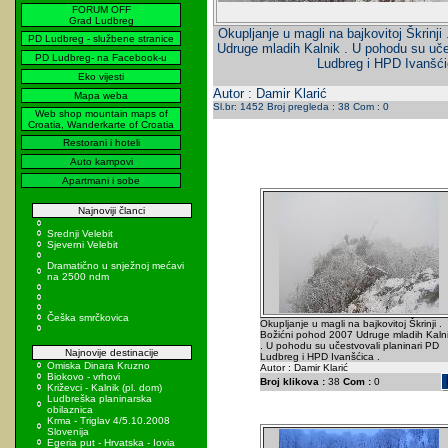
FORUM OFF
Grad Ludbreg
Okupljanje u magli na bajkovitoj Škrinji
PD Ludbreg - službene stranice
Udruge mladih Kalnik . U pohodu su uče
PD Ludbreg- na Facebook-u
Ludbreg i HPD Ivanšći
Eko vijesti
Autor : Damir Klarić
Mapa weba
Sl.br: 1452 Broj pregleda : 38 Com : 0
Web shop mountain maps of
Croatia, Wanderkarte of Croatia
Restorani i hoteli
Auto kampovi
Apartmani i sobe
Najnoviji članci
Srednji Velebit
Sjeverni Velebit
Dramatično u snježnoj mećavi
na 2500 ndm
Češka smrčkovica
Okupljanje u magli na bajkovitoj Škrinji .
Božićni pohod 2007 Udruge mladih Kaln
. U pohodu su učestvovali planinari PD
Najnovije destinacije
Ludbreg i HPD Ivanšćica .
Omiska Dinara Kruzno
Autor : Damir Klarić
Biokovo - vrhovi
Broj klikova :
38
Com :
0
Križevci - Kalnik (pl. dom)
Ludbreška planinarska
obilaznica
Krma - Triglav 4/5.10.2008
Slovenija
Egeria put - Hrvatska - Iovia