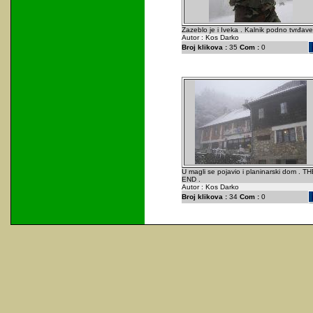
Zazeblo je i Iveka . Kalnik podno tvrđave
Autor : Kos Darko
Broj klikova :
35
Com :
0
U magli se pojavio i planinarski dom . TH
END .
Autor : Kos Darko
Broj klikova :
34
Com :
0