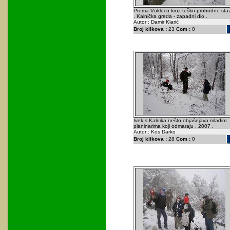
Prema Vuklecu kroz teško prohodne sta
. Kalnička greda - zapadni dio .
Autor : Damir Klarić
Broj klikova :
23
Com :
0
Ivek s Kalnika nešto objašnjava mladim
planinarima koji odmaraju . 2007 .
Autor : Kos Darko
Broj klikova :
28
Com :
0