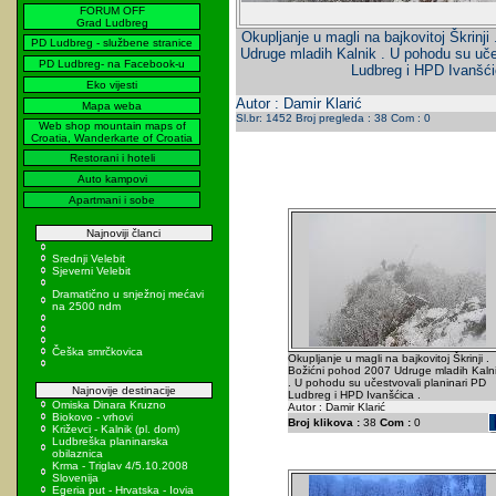
FORUM OFF
Grad Ludbreg
Okupljanje u magli na bajkovitoj Škrinji
PD Ludbreg - službene stranice
Udruge mladih Kalnik . U pohodu su uče
PD Ludbreg- na Facebook-u
Ludbreg i HPD Ivanšći
Eko vijesti
Autor : Damir Klarić
Mapa weba
Sl.br: 1452 Broj pregleda : 38 Com : 0
Web shop mountain maps of
Croatia, Wanderkarte of Croatia
Restorani i hoteli
Auto kampovi
Apartmani i sobe
Najnoviji članci
Srednji Velebit
Sjeverni Velebit
Dramatično u snježnoj mećavi
na 2500 ndm
Češka smrčkovica
Okupljanje u magli na bajkovitoj Škrinji .
Božićni pohod 2007 Udruge mladih Kaln
. U pohodu su učestvovali planinari PD
Najnovije destinacije
Ludbreg i HPD Ivanšćica .
Omiska Dinara Kruzno
Autor : Damir Klarić
Biokovo - vrhovi
Broj klikova :
38
Com :
0
Križevci - Kalnik (pl. dom)
Ludbreška planinarska
obilaznica
Krma - Triglav 4/5.10.2008
Slovenija
Egeria put - Hrvatska - Iovia