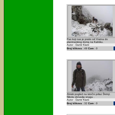
Pas koji nas je pratio od Vratna do
planinarskog doma na Kalniku.
Autor : Damir Klarić
Broj klikova :
49
Com :
0
Zimski pogled na istočni prilaz Škrinji .
Nikola obnavlja snagu .
Autor : Damir Klarić
Broj klikova :
32
Com :
0