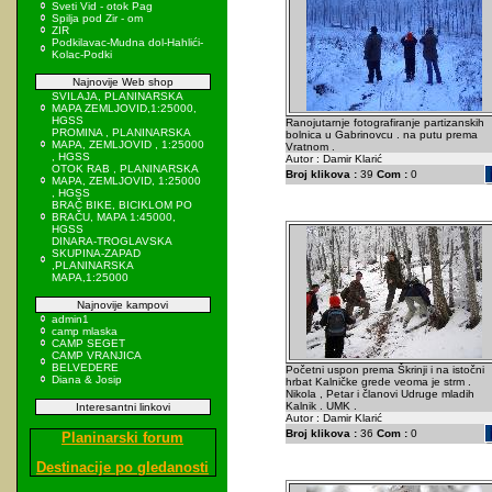
Sveti Vid - otok Pag
Spilja pod Zir - om
ZIR
Podkilavac-Mudna dol-Hahlići-
Kolac-Podki
Najnovije Web shop
SVILAJA, PLANINARSKA
MAPA ZEMLJOVID,1:25000,
HGSS
Ranojutarnje fotografiranje partizanskih
PROMINA , PLANINARSKA
bolnica u Gabrinovcu . na putu prema
MAPA, ZEMLJOVID , 1:25000
Vratnom .
, HGSS
Autor : Damir Klarić
OTOK RAB , PLANINARSKA
Broj klikova :
39
Com :
0
MAPA, ZEMLJOVID, 1:25000
, HGSS
BRAČ BIKE, BICIKLOM PO
BRAČU, MAPA 1:45000,
HGSS
DINARA-TROGLAVSKA
SKUPINA-ZAPAD
,PLANINARSKA
MAPA,1:25000
Najnovije kampovi
admin1
camp mlaska
CAMP SEGET
CAMP VRANJICA
BELVEDERE
Početni uspon prema Škrinji i na istočni
Diana & Josip
hrbat Kalničke grede veoma je strm .
Nikola , Petar i članovi Udruge mladih
Kalnik . UMK .
Interesantni linkovi
Autor : Damir Klarić
Broj klikova :
36
Com :
0
Planinarski forum
Destinacije po gledanosti