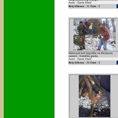
Autor : Damir Klarić
Broj klikova :
31
Com :
0
Aktivnosti kod logorišta na Benkovoj
zaravni . Kalnička greda .
Autor : Damir Klarić
Broj klikova :
36
Com :
0