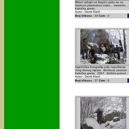
Mirisni ražnjići na štapiću peku se na
hladnom planinskom zraku... mmmmm....
Kalnička greda .
Autor : Damir Klarić
Broj klikova :
34
Com :
0
Zajednička fotografija prije napuštanja
ovog divnog mjesta . Benkova zaravan .
Kalnička greda . 2007 . Božićni pohod .
Autor : Damir Klarić
Broj klikova :
37
Com :
0