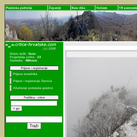
Planinska područja
Županije
Baza slika
Turizam
VR panoram
Dobro došli :
Gost
Posjetitelja online :
23
Statistika :
AWstats
Prijave i registracije
Prijava suradnika
Prijave i registracije članova
Ažuriranje podataka gradovi
Tražilica - crtice