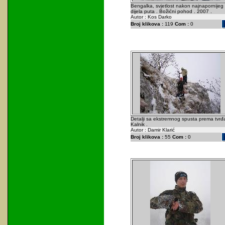
Bengalka, svjetlost nakon najnapornijeg
dijela puta . Božićni pohod . 2007 .
Autor : Kos Darko
Broj klikova :
119
Com :
0
Detalji sa ekstremnog spusta prema tvrđ
Kalnik .
Autor : Damir Klarić
Broj klikova :
55
Com :
0