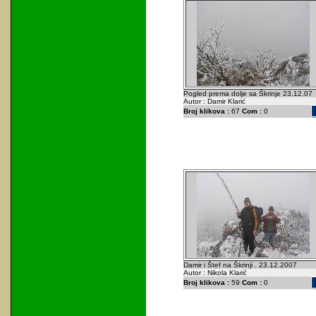
Pogled prema dolje sa Škrinje 23.12.07
Autor : Damir Klarić
Broj klikova :
67
Com :
0
Damir i Štef na Škrinji . 23.12.2007
Autor : Nikola Klarić
Broj klikova :
59
Com :
0