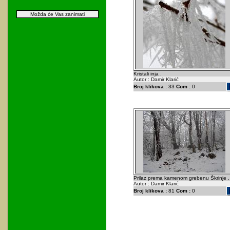
Možda će Vas zanimati
Kristali inja .
Autor : Damir Klarić
Broj klikova :
33
Com :
0
Prilaz prema kamenom grebenu Škrinje .
Autor : Damir Klarić
Broj klikova :
81
Com :
0