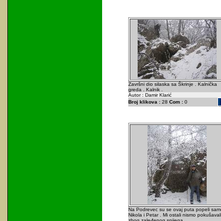
Završni dio silaska sa Škrinje . Kalnička
greda . Kalnik .
Autor : Damir Klarić
Broj klikova :
28
Com :
0
Na Podrevec su se ovaj puta popeli sam
Nikola i Petar . Mi ostali nismo pokušaval
zbog zaleđenog snijega .