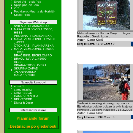
Sveti Vid - otok Pag
Spilja pod Zir - om
ZIR
Podkilavac-Mudna dol-Hahlići-
Kolac-Podki
Najnovije Web shop
SVILAJA, PLANINARSKA
MAPA ZEMLJOVID,1:25000,
HGSS
Malo reklame za Krčmu Gorje.... Begovo
PROMINA , PLANINARSKA
Razdolje . Gorski kotar .
MAPA, ZEMLJOVID , 1:25000
Autor : Damir Klarić
, HGSS
Broj klikova :
170
Com :
0
OTOK RAB , PLANINARSKA
MAPA, ZEMLJOVID, 1:25000
, HGSS
BRAČ BIKE, BICIKLOM PO
BRAČU, MAPA 1:45000,
HGSS
DINARA-TROGLAVSKA
SKUPINA-ZAPAD
,PLANINARSKA
MAPA,1:25000
Najnovije kampovi
admin1
camp mlaska
CAMP SEGET
CAMP VRANJICA
BELVEDERE
Diana & Josip
Sudionici devetog zimskog uspona na
Bjelolasicu polako dolaze iz svih krajeva
Hrvatske . Begovo Razdolje . 16.2.2008
Interesantni linkovi
Autor : Damir Klarić
Broj klikova :
139
Com :
0
Planinarski forum
Destinacije po gledanosti