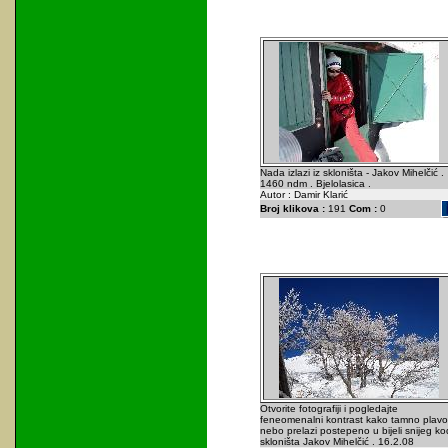
Nada izlazi iz skloništa - Jakov Mihelčić .
1460 ndm . Bjelolasica .
Autor : Damir Klarić
Broj klikova :
191
Com :
0
Otvorite fotografiji i pogledajte
feneomenalni kontrast kako tamno plavo
nebo prelazi postepeno u bijeli snijeg ko
skloništa Jakov Mihelčić . 16.2.08