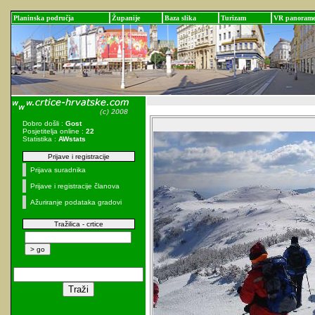
Planinska područja
Županije
Baza slika
Turizam
VR panoram
Dobro došli :
Gost
Posjetitelja online :
22
Statistika :
AWstats
Prijave i registracije
Prijava suradnika
Prijave i registracije članova
Ažuriranje podataka gradovi
Tražilica - crtice