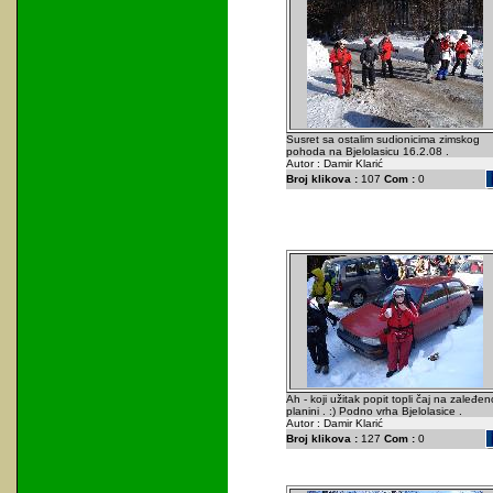
Susret sa ostalim sudionicima zimskog
pohoda na Bjelolasicu 16.2.08 .
Autor : Damir Klarić
Broj klikova :
107
Com :
0
Ah - koji užitak popit topli čaj na zaleđen
planini . :) Podno vrha Bjelolasice .
Autor : Damir Klarić
Broj klikova :
127
Com :
0