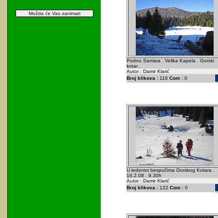
Možda će Vas zanimati
Podno Samara . Velika Kapela . Gorski
kotar .
Autor : Damir Klarić
Broj klikova :
116
Com :
0
U ledenim bespučima Gorskog Kotara .
16.2.08 . 9.30h
Autor : Damir Klarić
Broj klikova :
122
Com :
0