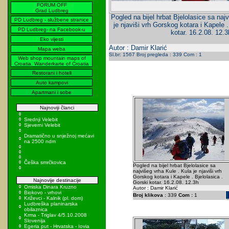
FORUM OFF
Grad Ludbreg
Pogled na bijel hrbat Bjelolasice sa naj
PD Ludbreg - službene stranice
je njaviši vrh Gorskog kotara i Kapele .
PD Ludbreg- na Facebook-u
kotar. 16.2.08. 12.3
Eko vijesti
Autor : Damir Klarić
Mapa weba
Sl.br: 1567 Broj pregleda : 339 Com : 1
Web shop mountain maps of
Croatia, Wanderkarte of Croatia
Restorani i hoteli
Auto kampovi
Apartmani i sobe
Najnoviji članci
Srednji Velebit
Sjeverni Velebit
Dramatično u snježnoj mećavi
na 2500 ndm
Češka smrčkovica
Pogled na bijel hrbat Bjelolasice sa
najvišeg vrha Kule . Kula je njaviši vrh
Gorskog kotara i Kapele . Bjelolasica .
Najnovije destinacije
Gorski kotar. 16.2.08. 12.3h
Omiska Dinara Kruzno
Autor : Damir Klarić
Biokovo - vrhovi
Broj klikova :
339
Com :
1
Križevci - Kalnik (pl. dom)
Ludbreška planinarska
obilaznica
Krma - Triglav 4/5.10.2008
Slovenija
Egeria put - Hrvatska - Iovia