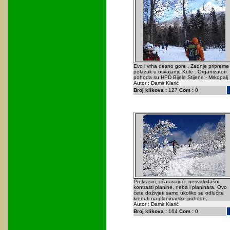
Evo i vrha desno gore . Zadnje pripreme 
polazak u osvajanje Kule . Organizatori
pohoda su HPD Bijele Stijene - Mrkopalj
Autor : Damir Klarić
Broj klikova :
127
Com :
0
Prekrasni, očaravajući, nesvakidašni
kontrasti planine, neba i planinara. Ovo
čete doživjeti samo ukoliko se odlučite
krenuti na planinarske pohode.
Autor : Damir Klarić
Broj klikova :
164
Com :
0