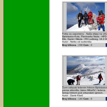
Fotka za uspomenu . Naša ekipa na vrh
Bjelolasice-Kula. Planinarka Nada - HPD
Bilo, Damir i Nikola - PD Ludbreg, 16.2.0
Autor : Netko od sudionika
Broj klikova :
239
Com :
0
Žurni odlazak ledenim hrbtom Bjelolasice
prema skloništu Jakov Mihelčić i ledena
šetnja hrbtom pod orkanskim vjetrom .
Autor : Damir Klarić
Broj klikova :
140
Com :
0