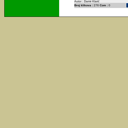
Autor : Damir Klarić
Broj klikova :
276
Com :
0