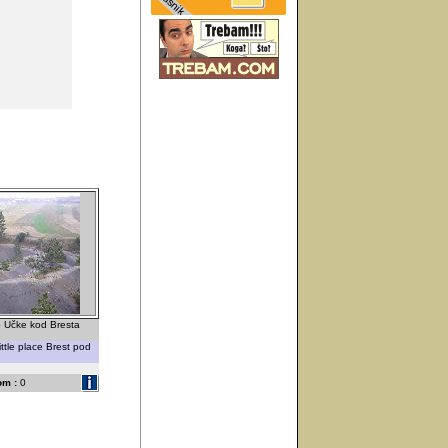
 Učke kod Bresta
ittle place Brest pod
om :
0