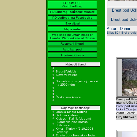
FORUM OFF
Grad Ludbreg
Brest pod Učk
PD Ludbreg - službene stranice
PD Ludbreg- na Facebook-u
Brest pod Uckom
Eko vijesti
Autor : Damir
Mapa weba
Sl.br: 824 Broj pregl
Web shop mountain maps of
Croatia, Wanderkarte of Croatia
Restorani i hoteli
Auto kampovi
Apartmani i sobe
Najnoviji članci
Srednji Velebit
Sjeverni Velebit
Dramatično u snježnoj mećavi
na 2500 ndm
Češka smrčkovica
Brest pod Učk
granici Učke i Ć
Brest pod Ucko
Najnovije destinacije
Ucka i Cicarija 
Omiska Dinara Kruzno
Autor : Damir
Biokovo - vrhovi
Broj klikova :
Križevci - Kalnik (pl. dom)
Ludbreška planinarska
obilaznica
Krma - Triglav 4/5.10.2008
Slovenija
Egeria put - Hrvatska - Iovia