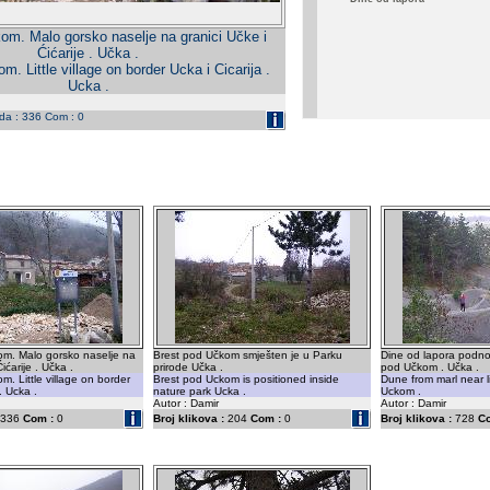
om. Malo gorsko naselje na granici Učke i
Ćićarije . Učka .
. Little village on border Ucka i Cicarija .
Ucka .
eda : 336 Com : 0
om. Malo gorsko naselje na
Brest pod Učkom smješten je u Parku
Dine od lapora podno
ićarije . Učka .
prirode Učka .
pod Učkom . Učka .
m. Little village on border
Brest pod Uckom is positioned inside
Dune from marl near l
. Ucka .
nature park Ucka .
Uckom .
Autor : Damir
Autor : Damir
336
Com :
0
Broj klikova :
204
Com :
0
Broj klikova :
728
C