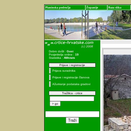
Planinska područja
Županije
Baza slika
Dobro došli :
Gost
Posjetitelja online :
19
Statistika :
AWstats
Prijave i registracije
Prijava suradnika
Prijave i registracije članova
Ažuriranje podataka gradovi
Tražilica - crtice