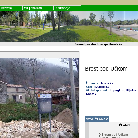
Turizam
VR panorame
Informacije
Zanimljive destinacije Hrvatska
Brest pod Učkom
Istarska
Županija :
Lupoglav
Grad :
Lupoglav
Rijeka
Okolni gradovi :
,
,
Kastav
ČLANCI
O Brestu pod Učkom
Dine od lapora