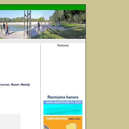
Reklame
Lovran
Buzet
Matulji
,
,
,
Razmjena banera