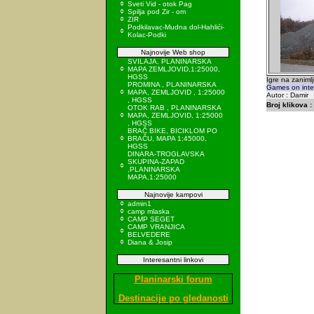
Sveti Vid - otok Pag
Spilja pod Zir - om
ZIR
Podkilavac-Mudna dol-Hahlići-
Kolac-Podki
Najnovije Web shop
SVILAJA, PLANINARSKA
MAPA ZEMLJOVID,1:25000,
HGSS
Igre na zanimlj
PROMINA , PLANINARSKA
Games on intere
MAPA, ZEMLJOVID , 1:25000
Autor : Damir
, HGSS
Broj klikova :
OTOK RAB , PLANINARSKA
MAPA, ZEMLJOVID, 1:25000
, HGSS
BRAČ BIKE, BICIKLOM PO
BRAČU, MAPA 1:45000,
HGSS
DINARA-TROGLAVSKA
SKUPINA-ZAPAD
,PLANINARSKA
MAPA,1:25000
Najnovije kampovi
admin1
camp mlaska
CAMP SEGET
CAMP VRANJICA
BELVEDERE
Diana & Josip
Interesantni linkovi
Planinarski forum
Destinacije po gledanosti