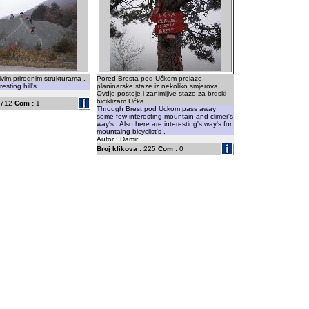
ivim prirodnim strukturama .
Pored Bresta pod Učkom prolaze
sting hill's .
planinarske staze iz nekoliko smjerova .
Ovdje postoje i zanimljive staze za brdski
biciklizam Učka .
712
Com :
1
Through Brest pod Uckom pass away
some few interesting mountain and climer's
way's . Also here are interesting's way's for
mountaing bicyclist's .
Autor : Damir
Broj klikova :
225
Com :
0