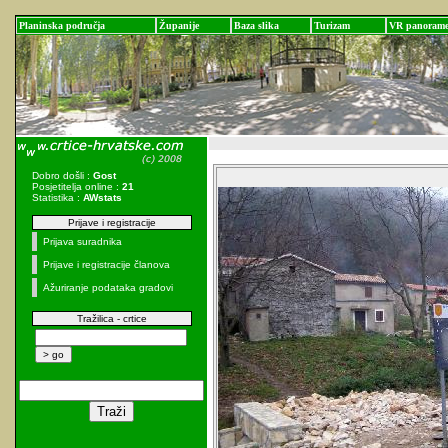
Planinska područja
Županije
Baza slika
Turizam
VR panoram
Dobro došli :
Gost
Posjetitelja online :
21
Statistika :
AWstats
Prijave i registracije
Prijava suradnika
Prijave i registracije članova
Ažuriranje podataka gradovi
Tražilica - crtice