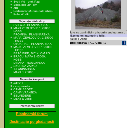
Sveti Vid - otok Pag
Spilja pod Zir - om
ZIR
Podkilavac-Mudna dol-Hahlići-
Kolac-Podki
Najnovije Web shop
SVILAJA, PLANINARSKA
MAPA ZEMLJOVID,1:25000,
HGSS
Igre na zanimljivim prirodnim strukturama .
PROMINA , PLANINARSKA
Games on interesting hill's .
MAPA, ZEMLJOVID , 1:25000
Autor : Damir
, HGSS
Broj klikova :
712
Com :
1
OTOK RAB , PLANINARSKA
MAPA, ZEMLJOVID, 1:25000
, HGSS
BRAČ BIKE, BICIKLOM PO
BRAČU, MAPA 1:45000,
HGSS
DINARA-TROGLAVSKA
SKUPINA-ZAPAD
,PLANINARSKA
MAPA,1:25000
Najnovije kampovi
admin1
camp mlaska
CAMP SEGET
CAMP VRANJICA
BELVEDERE
Diana & Josip
Interesantni linkovi
Planinarski forum
Destinacije po gledanosti