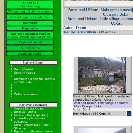
FORUM OFF
Grad Ludbreg
Brest pod Učkom. Malo gorsko naselje
PD Ludbreg - službene stranice
Ćićarije . Učka .
PD Ludbreg- na Facebook-u
Brest pod Uckom. Little village on bord
Eko vijesti
Ucka .
Autor : Damir
Mapa weba
Sl.br: 824 Broj pregleda : 336 Com : 0
Web shop mountain maps of
Croatia, Wanderkarte of Croatia
Restorani i hoteli
Auto kampovi
Apartmani i sobe
Najnoviji članci
Srednji Velebit
Sjeverni Velebit
Dramatično u snježnoj mećavi
na 2500 ndm
Češka smrčkovica
Brest pod Učkom. Malo gorsko naselje na
granici Učke i Ćićarije . Učka .
Brest pod Uckom. Little village on border
Najnovije destinacije
Ucka i Cicarija . Ucka .
Omiska Dinara Kruzno
Autor : Damir
Biokovo - vrhovi
Broj klikova :
336
Com :
0
Križevci - Kalnik (pl. dom)
Ludbreška planinarska
obilaznica
Krma - Triglav 4/5.10.2008
Slovenija
Egeria put - Hrvatska - Iovia