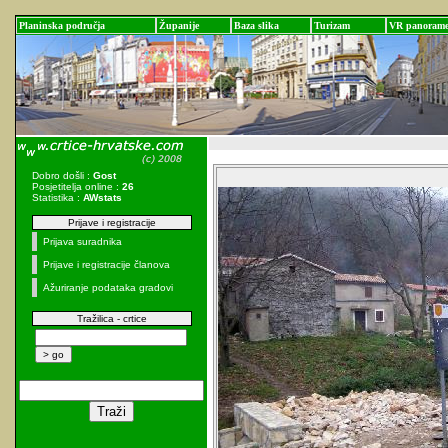
Planinska područja
Županije
Baza slika
Turizam
VR panoram
Dobro došli :
Gost
Posjetitelja online :
26
Statistika :
AWstats
Prijave i registracije
Prijava suradnika
Prijave i registracije članova
Ažuriranje podataka gradovi
Tražilica - crtice