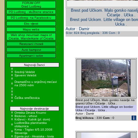
FORUM OFF
Grad Ludbreg
Brest pod Učkom. Malo gorsko naselje
PD Ludbreg - službene stranice
Ćićarije . Učka .
PD Ludbreg- na Facebook-u
Brest pod Uckom. Little village on bord
Eko vijesti
Ucka .
Autor : Damir
Mapa weba
Sl.br: 824 Broj pregleda : 336 Com : 0
Web shop mountain maps of
Croatia, Wanderkarte of Croatia
Restorani i hoteli
Auto kampovi
Apartmani i sobe
Najnoviji članci
Srednji Velebit
Sjeverni Velebit
Dramatično u snježnoj mećavi
na 2500 ndm
Češka smrčkovica
Brest pod Učkom. Malo gorsko naselje na
granici Učke i Ćićarije . Učka .
Brest pod Uckom. Little village on border
Najnovije destinacije
Ucka i Cicarija . Ucka .
Omiska Dinara Kruzno
Autor : Damir
Biokovo - vrhovi
Broj klikova :
336
Com :
0
Križevci - Kalnik (pl. dom)
Ludbreška planinarska
obilaznica
Krma - Triglav 4/5.10.2008
Slovenija
Egeria put - Hrvatska - Iovia