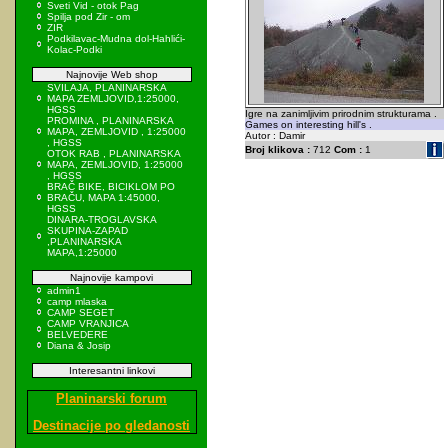
Sveti Vid - otok Pag
Spilja pod Zir - om
ZIR
Podkilavac-Mudna dol-Hahlići-
Kolac-Podki
Najnovije Web shop
SVILAJA, PLANINARSKA
MAPA ZEMLJOVID,1:25000,
HGSS
Igre na zanimljivim prirodnim strukturama .
PROMINA , PLANINARSKA
Games on interesting hill's .
MAPA, ZEMLJOVID , 1:25000
Autor : Damir
, HGSS
Broj klikova :
712
Com :
1
OTOK RAB , PLANINARSKA
MAPA, ZEMLJOVID, 1:25000
, HGSS
BRAČ BIKE, BICIKLOM PO
BRAČU, MAPA 1:45000,
HGSS
DINARA-TROGLAVSKA
SKUPINA-ZAPAD
,PLANINARSKA
MAPA,1:25000
Najnovije kampovi
admin1
camp mlaska
CAMP SEGET
CAMP VRANJICA
BELVEDERE
Diana & Josip
Interesantni linkovi
Planinarski forum
Destinacije po gledanosti