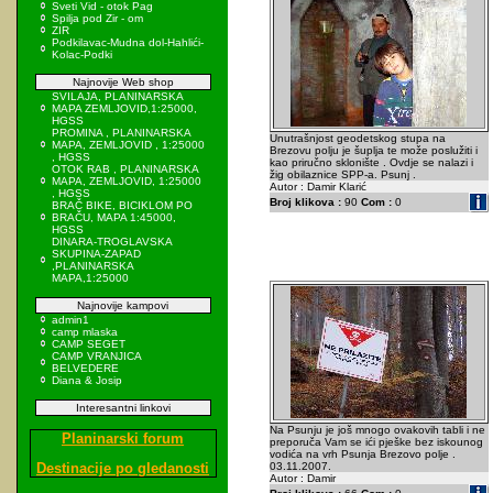
Sveti Vid - otok Pag
Spilja pod Zir - om
ZIR
Podkilavac-Mudna dol-Hahlići-
Kolac-Podki
Najnovije Web shop
SVILAJA, PLANINARSKA
MAPA ZEMLJOVID,1:25000,
HGSS
PROMINA , PLANINARSKA
Unutrašnjost geodetskog stupa na
MAPA, ZEMLJOVID , 1:25000
Brezovu polju je šuplja te može poslužiti i
, HGSS
kao priručno sklonište . Ovdje se nalazi i
OTOK RAB , PLANINARSKA
žig obilaznice SPP-a. Psunj .
MAPA, ZEMLJOVID, 1:25000
Autor : Damir Klarić
, HGSS
Broj klikova :
90
Com :
0
BRAČ BIKE, BICIKLOM PO
BRAČU, MAPA 1:45000,
HGSS
DINARA-TROGLAVSKA
SKUPINA-ZAPAD
,PLANINARSKA
MAPA,1:25000
Najnovije kampovi
admin1
camp mlaska
CAMP SEGET
CAMP VRANJICA
BELVEDERE
Diana & Josip
Interesantni linkovi
Na Psunju je još mnogo ovakovih tabli i ne
Planinarski forum
preporuča Vam se ići pješke bez iskounog
vodića na vrh Psunja Brezovo polje .
Destinacije po gledanosti
03.11.2007.
Autor : Damir