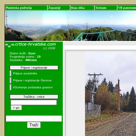
Planinska područja
Županije
Baza slika
Turizam
VR panoram
Dobro došli :
Gost
Posjetitelja online :
19
Statistika :
AWstats
Prijave i registracije
Prijava suradnika
Prijave i registracije članova
Ažuriranje podataka gradovi
Tražilica - crtice