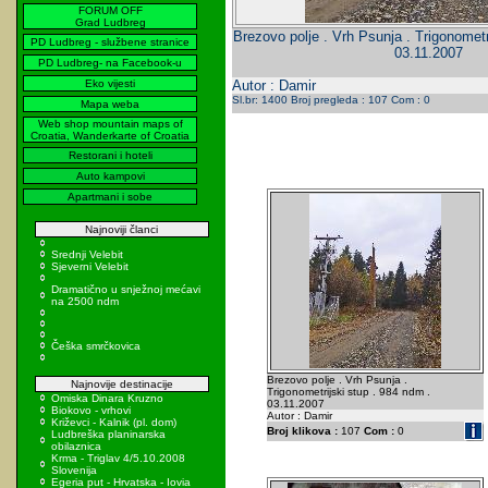
FORUM OFF
Grad Ludbreg
Brezovo polje . Vrh Psunja . Trigonometr
PD Ludbreg - službene stranice
03.11.2007
PD Ludbreg- na Facebook-u
Eko vijesti
Autor : Damir
Sl.br: 1400 Broj pregleda : 107 Com : 0
Mapa weba
Web shop mountain maps of
Croatia, Wanderkarte of Croatia
Restorani i hoteli
Auto kampovi
Apartmani i sobe
Najnoviji članci
Srednji Velebit
Sjeverni Velebit
Dramatično u snježnoj mećavi
na 2500 ndm
Češka smrčkovica
Brezovo polje . Vrh Psunja .
Najnovije destinacije
Trigonometrijski stup . 984 ndm .
Omiska Dinara Kruzno
03.11.2007
Biokovo - vrhovi
Autor : Damir
Križevci - Kalnik (pl. dom)
Broj klikova :
107
Com :
0
Ludbreška planinarska
obilaznica
Krma - Triglav 4/5.10.2008
Slovenija
Egeria put - Hrvatska - Iovia