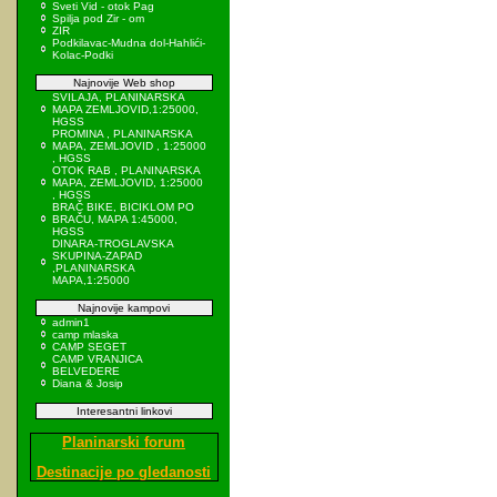
Sveti Vid - otok Pag
Spilja pod Zir - om
ZIR
Podkilavac-Mudna dol-Hahlići-
Kolac-Podki
Najnovije Web shop
SVILAJA, PLANINARSKA
MAPA ZEMLJOVID,1:25000,
HGSS
PROMINA , PLANINARSKA
MAPA, ZEMLJOVID , 1:25000
, HGSS
OTOK RAB , PLANINARSKA
MAPA, ZEMLJOVID, 1:25000
, HGSS
BRAČ BIKE, BICIKLOM PO
BRAČU, MAPA 1:45000,
HGSS
DINARA-TROGLAVSKA
SKUPINA-ZAPAD
,PLANINARSKA
MAPA,1:25000
Najnovije kampovi
admin1
camp mlaska
CAMP SEGET
CAMP VRANJICA
BELVEDERE
Diana & Josip
Interesantni linkovi
Planinarski forum
Destinacije po gledanosti