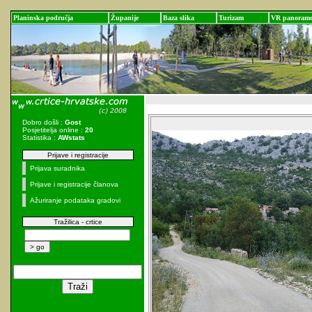
Planinska područja
Županije
Baza slika
Turizam
VR panoram
Dobro došli :
Gost
Posjetitelja online :
20
Statistika :
AWstats
Prijave i registracije
Prijava suradnika
Prijave i registracije članova
Ažuriranje podataka gradovi
Tražilica - crtice