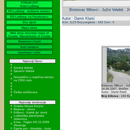
FORUM OFF
Grad Ludbreg
Bristovac Milovci - Južni Velebit .
PD Ludbreg - službene stranice
PD Ludbreg- na Facebook-u
Autor : Damir Klarić
Eko vijesti
Sl.br: 1125 Broj pregleda : 183 Com : 0
Mapa weba
Web shop mountain maps of
Croatia, Wanderkarte of Croatia
Restorani i hoteli
Auto kampovi
Apartmani i sobe
Najnoviji članci
Srednji Velebit
Sjeverni Velebit
Dramatično u snježnoj mećavi
na 2500 ndm
Bristovac Milovci - Juž
24.06.2007. 6h45m
Autor : Damir Klarić
Češka smrčkovica
Broj klikova :
183
C
Najnovije destinacije
Omiska Dinara Kruzno
Biokovo - vrhovi
Križevci - Kalnik (pl. dom)
Ludbreška planinarska
obilaznica
Krma - Triglav 4/5.10.2008
Slovenija
Egeria put - Hrvatska - Iovia