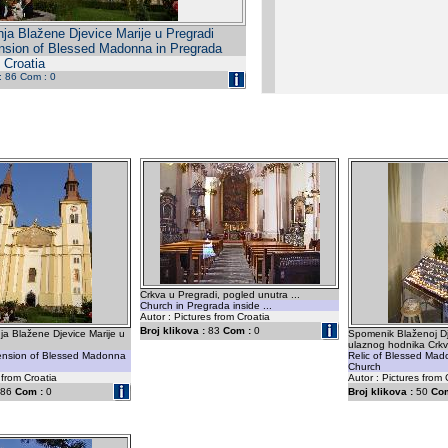
ja Blažene Djevice Marije u Pregradi
nsion of Blessed Madonna in Pregrada
 Croatia
 : 86 Com : 0
Crkva u Pregradi, pogled unutra ...
Church in Pregrada inside ...
Autor : Pictures from Croatia
Broj klikova :
83
Com :
0
a Blažene Djevice Marije u
Spomenik Blaženoj Dje
ulaznog hodnika Crkv
ension of Blessed Madonna
Relic of Blessed Mado
Church
 from Croatia
Autor : Pictures from 
86
Com :
0
Broj klikova :
50
Com