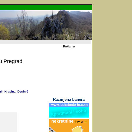
Reklame
 Pregradi
li
Krapina
Desinić
,
,
Razmjena banera