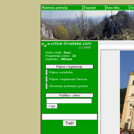
Planinska područja
Županije
Baza slika
Tu
Dobro došli :
Gost
Posjetitelja online :
24
Statistika :
AWstats
Prijave i registracije
Prijava suradnika
Prijave i registracije članova
Ažuriranje podataka gradovi
Tražilica - crtice