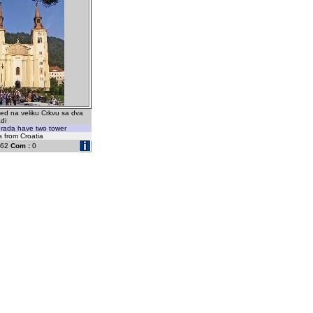
ed na veliku Crkvu sa dva
di
grada have two tower
s from Croatia
62
Com :
0