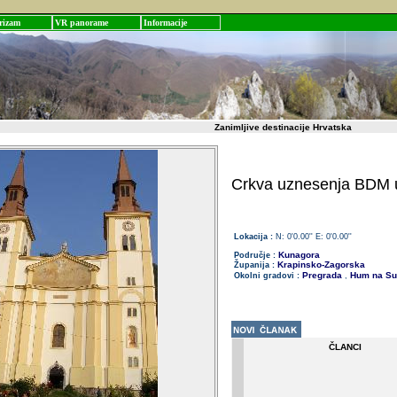
rizam
VR panorame
Informacije
Zanimljive destinacije Hrvatska
Crkva uznesenja BDM u
Lokacija :
N: 0'0.00'' E: 0'0.00''
Kunagora
Područje :
Krapinsko-Zagorska
Županija :
Pregrada
Hum na Sut
Okolni gradovi :
,
ČLANCI