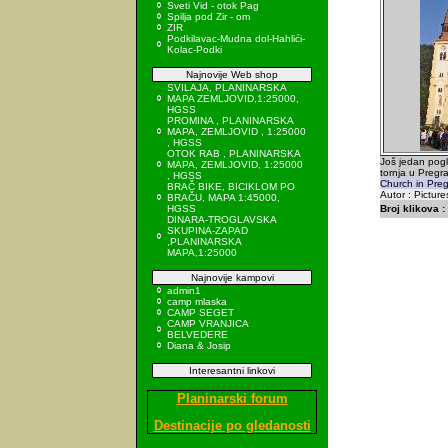
Sveti Vid - otok Pag
Spilja pod Zir - om
ZIR
Podkilavac-Mudna dol-Hahlići-
Kolac-Podki
Najnovije Web shop
SVILAJA, PLANINARSKA
MAPA ZEMLJOVID,1:25000,
HGSS
PROMINA , PLANINARSKA
MAPA, ZEMLJOVID , 1:25000
, HGSS
OTOK RAB , PLANINARSKA
Još jedan pogl
MAPA, ZEMLJOVID, 1:25000
tornja u Pregra
, HGSS
Church in Pre
BRAČ BIKE, BICIKLOM PO
Autor : Picture
BRAČU, MAPA 1:45000,
HGSS
Broj klikova :
DINARA-TROGLAVSKA
SKUPINA-ZAPAD
,PLANINARSKA
MAPA,1:25000
Najnovije kampovi
admin1
camp mlaska
CAMP SEGET
CAMP VRANJICA
BELVEDERE
Diana & Josip
Interesantni linkovi
Planinarski forum
Destinacije po gledanosti