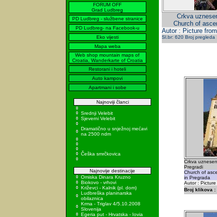
FORUM OFF
Grad Ludbreg
Crkva uznesen
PD Ludbreg - službene stranice
Church of asce
PD Ludbreg- na Facebook-u
Autor : Picture from
Eko vijesti
Sl.br: 620 Broj pregleda
Mapa weba
Web shop mountain maps of
Croatia, Wanderkarte of Croatia
Restorani i hoteli
Auto kampovi
Apartmani i sobe
Najnoviji članci
Srednji Velebit
Sjeverni Velebit
Dramatično u snježnoj mećavi
na 2500 ndm
Češka smrčkovica
Crkva uznesenj
Pregradi
Najnovije destinacije
Church of asc
Omiska Dinara Kruzno
in Pregrada
Biokovo - vrhovi
Autor : Picture
Križevci - Kalnik (pl. dom)
Broj klikova :
Ludbreška planinarska
obilaznica
Krma - Triglav 4/5.10.2008
Slovenija
Egeria put - Hrvatska - Iovia