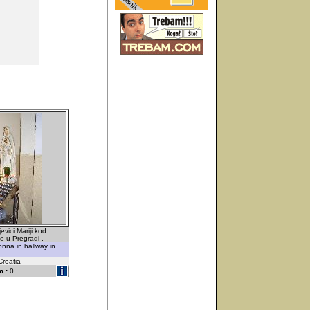
vici Mariji kod
e u Pregradi .
nna in hallway in
Croatia
 :
0