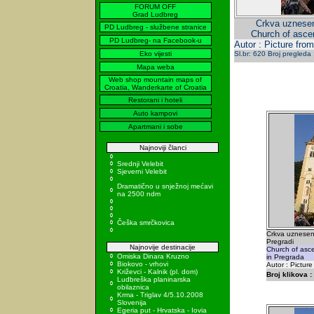
FORUM OFF
Grad Ludbreg
Crkva uznesen
PD Ludbreg - službene stranice
Church of asce
PD Ludbreg- na Facebook-u
Autor : Picture from
Eko vijesti
Sl.br: 620 Broj pregleda
Mapa weba
Web shop mountain maps of
Croatia, Wanderkarte of Croatia
Restorani i hoteli
Auto kampovi
Apartmani i sobe
Najnoviji članci
Srednji Velebit
Sjeverni Velebit
Dramatično u snježnoj mećavi
na 2500 ndm
Češka smrčkovica
Crkva uznesenj
Pregradi
Najnovije destinacije
Church of asc
Omiska Dinara Kruzno
in Pregrada
Biokovo - vrhovi
Autor : Picture
Križevci - Kalnik (pl. dom)
Broj klikova :
Ludbreška planinarska
obilaznica
Krma - Triglav 4/5.10.2008
Slovenija
Egeria put - Hrvatska - Iovia