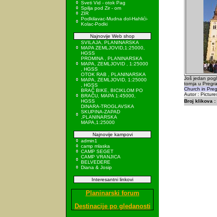
Sveti Vid - otok Pag
Spilja pod Zir - om
ZIR
Podkilavac-Mudna dol-Hahlići-
Kolac-Podki
Najnovije Web shop
SVILAJA, PLANINARSKA
MAPA ZEMLJOVID,1:25000,
HGSS
PROMINA , PLANINARSKA
MAPA, ZEMLJOVID , 1:25000
, HGSS
OTOK RAB , PLANINARSKA
Još jedan pogl
MAPA, ZEMLJOVID, 1:25000
tornja u Pregra
, HGSS
Church in Pre
BRAČ BIKE, BICIKLOM PO
Autor : Picture
BRAČU, MAPA 1:45000,
HGSS
Broj klikova :
DINARA-TROGLAVSKA
SKUPINA-ZAPAD
,PLANINARSKA
MAPA,1:25000
Najnovije kampovi
admin1
camp mlaska
CAMP SEGET
CAMP VRANJICA
BELVEDERE
Diana & Josip
Interesantni linkovi
Planinarski forum
Destinacije po gledanosti