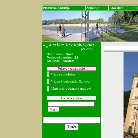
Planinska područja
Županije
Baza slika
Tu
Dobro došli :
Gost
Posjetitelja online :
22
Statistika :
AWstats
Prijave i registracije
Prijava suradnika
Prijave i registracije članova
Ažuriranje podataka gradovi
Tražilica - crtice