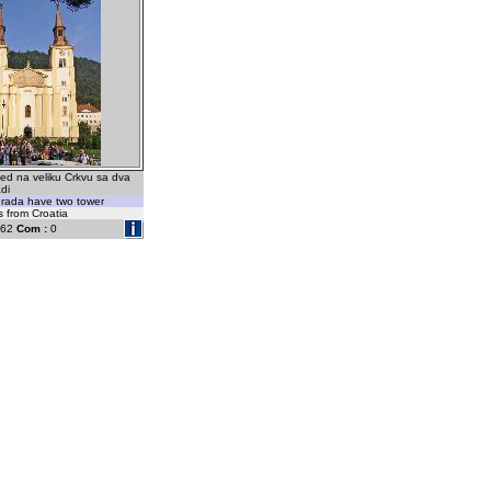
ed na veliku Crkvu sa dva
di
grada have two tower
s from Croatia
62
Com :
0