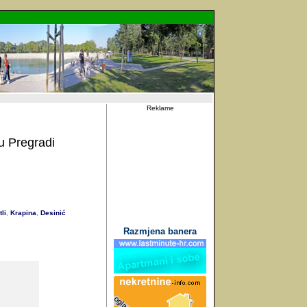
Reklame
 Pregradi
li
Krapina
Desinić
,
,
Razmjena banera