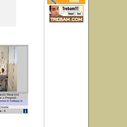
vici Mariji kod
e u Pregradi .
nna in hallway in
Croatia
 :
0