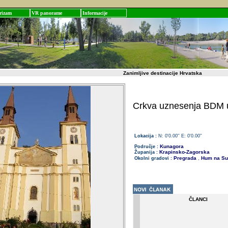
rizam
VR panorame
Informacije
Zanimljive destinacije Hrvatska
Crkva uznesenja BDM u
Lokacija :
N: 0'0.00'' E: 0'0.00''
Kunagora
Područje :
Krapinsko-Zagorska
Županija :
Pregrada
Hum na Sut
Okolni gradovi :
,
ČLANCI