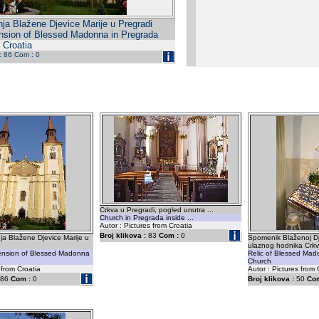
ja Blažene Djevice Marije u Pregradi
nsion of Blessed Madonna in Pregrada
 Croatia
 : 86 Com : 0
Crkva u Pregradi, pogled unutra ...
Church in Pregrada inside ...
Autor : Pictures from Croatia
Broj klikova :
83
Com :
0
a Blažene Djevice Marije u
Spomenik Blaženoj Dje
ulaznog hodnika Crkv
ension of Blessed Madonna
Relic of Blessed Mado
Church
 from Croatia
Autor : Pictures from 
86
Com :
0
Broj klikova :
50
Com