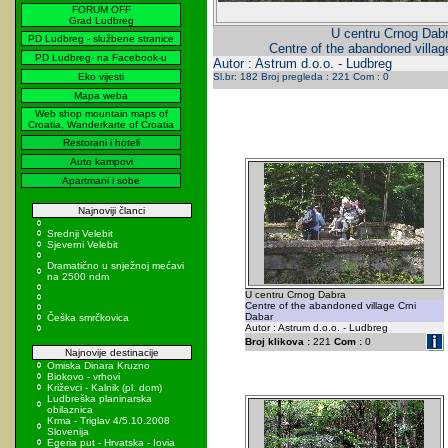
FORUM OFF
Grad Ludbreg
U centru Crnog Dab
PD Ludbreg - službene stranice
Centre of the abandoned villag
PD Ludbreg- na Facebook-u
Autor : Astrum d.o.o. - Ludbreg
Eko vijesti
Sl.br: 182 Broj pregleda : 221 Com : 0
Mapa weba
Web shop mountain maps of
Croatia, Wanderkarte of Croatia
Restorani i hoteli
Auto kampovi
Apartmani i sobe
Najnoviji članci
Srednji Velebit
Sjeverni Velebit
Dramatično u snježnoj mećavi
na 2500 ndm
U centru Crnog Dabra
Centre of the abandoned village Crni
Dabar
Češka smrčkovica
Autor : Astrum d.o.o. - Ludbreg
Broj klikova :
221
Com :
0
Najnovije destinacije
Omiska Dinara Kruzno
Biokovo - vrhovi
Križevci - Kalnik (pl. dom)
Ludbreška planinarska
obilaznica
Krma - Triglav 4/5.10.2008
Slovenija
Egeria put - Hrvatska - Iovia