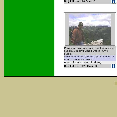
Broj klikova :
90
Com :
0
Pogled odozgora sa prijevoja Laginac na
duboku udubinu Crnog Dabra i Crne
dulibe.
View from above ( from Laginac )on Black
Dabar and Black duliba.
Autor : Astrum d.o.o. - Ludbreg
Broj klikova :
123
Com :
0