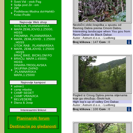
Sveti Vid - otok Pag
Spilja pod Zir - om
ZIR
Podkilavac-Mudna dol-Hahlići-
Kolac-Podki
Najnovije Web shop
Neobični oblici krajolika u spustu od
SVILAJA, PLANINARSKA
Ravnog Dabra prema Crnom Dabru.
MAPA ZEMLJOVID,1:25000,
Interesting landscape when You gou from
HGSS
Ravni Dabar do Black Dabar.
PROMINA , PLANINARSKA
Autor : Astrum d.o.o. - Ludbreg
MAPA, ZEMLJOVID , 1:25000
Broj klikova :
147
Com :
0
, HGSS
OTOK RAB , PLANINARSKA
MAPA, ZEMLJOVID, 1:25000
, HGSS
BRAČ BIKE, BICIKLOM PO
BRAČU, MAPA 1:45000,
HGSS
DINARA-TROGLAVSKA
SKUPINA-ZAPAD
,PLANINARSKA
MAPA,1:25000
Najnovije kampovi
admin1
camp mlaska
CAMP SEGET
Pogled iz Crnog Dabra prema stijenama
CAMP VRANJICA
koje ga okružuju.-Široki kuk.
BELVEDERE
High top's up of valley Crni Dabar.
Diana & Josip
Autor : Astrum d.o.o. - Ludbreg
Broj klikova :
100
Com :
0
Interesantni linkovi
Planinarski forum
Destinacije po gledanosti