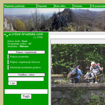
Planinska područja
Županije
Baza slika
Turizam
VR panoram
Dobro došli :
Gost
Posjetitelja online :
27
Statistika :
AWstats
Prijave i registracije
Prijava suradnika
Prijave i registracije članova
Ažuriranje podataka gradovi
Tražilica - crtice