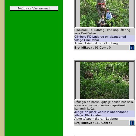
Možda će Vas zanimati
Planinari PD Ludbreg - kod napuštenog
sela Crni Dabar.
Climbers PD Ludbreg on abandoned
village Crni Dabar.
Autor : Astrum d.o.o. - Ludbreg
Broj klikova :
91
Com :
0
Džungla na mjestu gdje je nekad bilo selo,
a sada su samo ruševine napuštenih
kamenih kuća.
Jungle on place where is abbandoned
village. Black dabar.
Autor : Astrum d.o.o. - Ludbreg
Broj klikova :
140
Com :
1