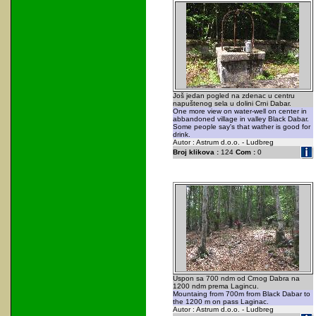
Još jedan pogled na zdenac u centru
napuštenog sela u dolini Crni Dabar.
One more view on water-well on center in
abbandoned village in valley Black Dabar.
Some people say's that wather is good for
drink.
Autor : Astrum d.o.o. - Ludbreg
Broj klikova :
124
Com :
0
Uspon sa 700 ndm od Crnog Dabra na
1200 ndm prema Lagincu.
Mountaing from 700m from Black Dabar to
the 1200 m on pass Laginac.
Autor : Astrum d.o.o. - Ludbreg