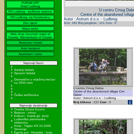
FORUM OFF
Grad Ludbreg
U centru Crnog Dab
PD Ludbreg - službene stranice
Centre of the abandoned villag
PD Ludbreg- na Facebook-u
Autor : Astrum d.o.o. - Ludbreg
Eko vijesti
Sl.br: 182 Broj pregleda : 221 Com : 0
Mapa weba
Web shop mountain maps of
Croatia, Wanderkarte of Croatia
Restorani i hoteli
Auto kampovi
Apartmani i sobe
Najnoviji članci
Srednji Velebit
Sjeverni Velebit
Dramatično u snježnoj mećavi
na 2500 ndm
U centru Crnog Dabra
Centre of the abandoned village Crni
Dabar
Češka smrčkovica
Autor : Astrum d.o.o. - Ludbreg
Broj klikova :
221
Com :
0
Najnovije destinacije
Omiska Dinara Kruzno
Biokovo - vrhovi
Križevci - Kalnik (pl. dom)
Ludbreška planinarska
obilaznica
Krma - Triglav 4/5.10.2008
Slovenija
Egeria put - Hrvatska - Iovia