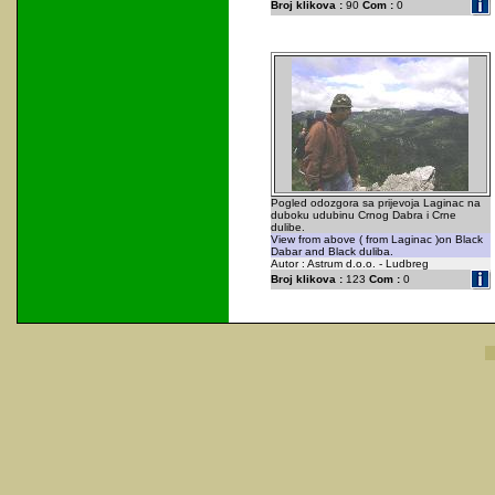
Broj klikova :
90
Com :
0
Pogled odozgora sa prijevoja Laginac na
duboku udubinu Crnog Dabra i Crne
dulibe.
View from above ( from Laginac )on Black
Dabar and Black duliba.
Autor : Astrum d.o.o. - Ludbreg
Broj klikova :
123
Com :
0