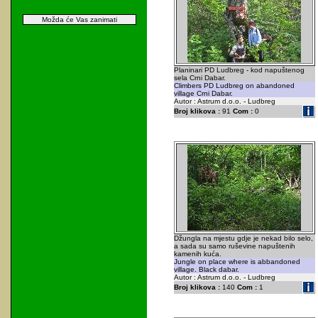
Možda će Vas zanimati
Planinari PD Ludbreg - kod napuštenog
sela Crni Dabar.
Climbers PD Ludbreg on abandoned
village Crni Dabar.
Autor : Astrum d.o.o. - Ludbreg
Broj klikova :
91
Com :
0
Džungla na mjestu gdje je nekad bilo selo,
a sada su samo ruševine napuštenih
kamenih kuća.
Jungle on place where is abbandoned
village. Black dabar.
Autor : Astrum d.o.o. - Ludbreg
Broj klikova :
140
Com :
1