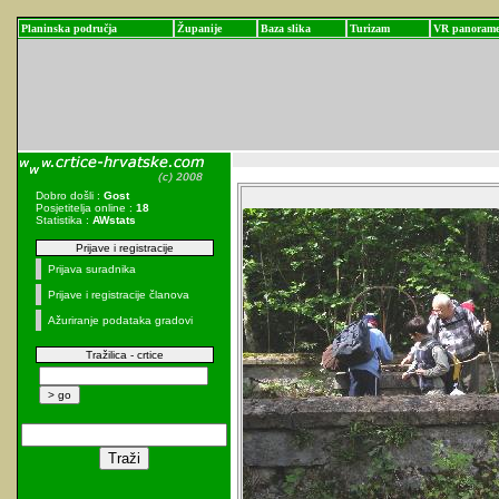
Planinska područja
Županije
Baza slika
Turizam
VR panoram
Dobro došli :
Gost
Posjetitelja online :
18
Statistika :
AWstats
Prijave i registracije
Prijava suradnika
Prijave i registracije članova
Ažuriranje podataka gradovi
Tražilica - crtice