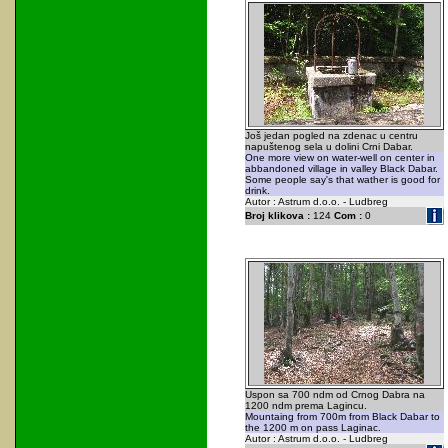
Još jedan pogled na zdenac u centru
napuštenog sela u dolini Crni Dabar.
One more view on water-well on center in
abbandoned village in valley Black Dabar.
Some people say's that wather is good for
drink.
Autor : Astrum d.o.o. - Ludbreg
Broj klikova :
124
Com :
0
Uspon sa 700 ndm od Crnog Dabra na
1200 ndm prema Lagincu.
Mountaing from 700m from Black Dabar to
the 1200 m on pass Laginac.
Autor : Astrum d.o.o. - Ludbreg