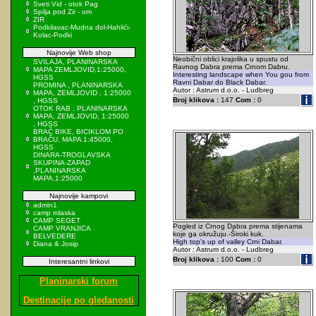
Sveti Vid - otok Pag
Spilja pod Zir - om
ZIR
Podkilavac-Mudna dol-Hahlići-
Kolac-Podki
Najnovije Web shop
Neobični oblici krajolika u spustu od
SVILAJA, PLANINARSKA
Ravnog Dabra prema Crnom Dabru.
MAPA ZEMLJOVID,1:25000,
Interesting landscape when You gou from
HGSS
Ravni Dabar do Black Dabar.
PROMINA , PLANINARSKA
Autor : Astrum d.o.o. - Ludbreg
MAPA, ZEMLJOVID , 1:25000
Broj klikova :
147
Com :
0
, HGSS
OTOK RAB , PLANINARSKA
MAPA, ZEMLJOVID, 1:25000
, HGSS
BRAČ BIKE, BICIKLOM PO
BRAČU, MAPA 1:45000,
HGSS
DINARA-TROGLAVSKA
SKUPINA-ZAPAD
,PLANINARSKA
MAPA,1:25000
Najnovije kampovi
admin1
camp mlaska
CAMP SEGET
Pogled iz Crnog Dabra prema stijenama
CAMP VRANJICA
koje ga okružuju.-Široki kuk.
BELVEDERE
High top's up of valley Crni Dabar.
Diana & Josip
Autor : Astrum d.o.o. - Ludbreg
Broj klikova :
100
Com :
0
Interesantni linkovi
Planinarski forum
Destinacije po gledanosti