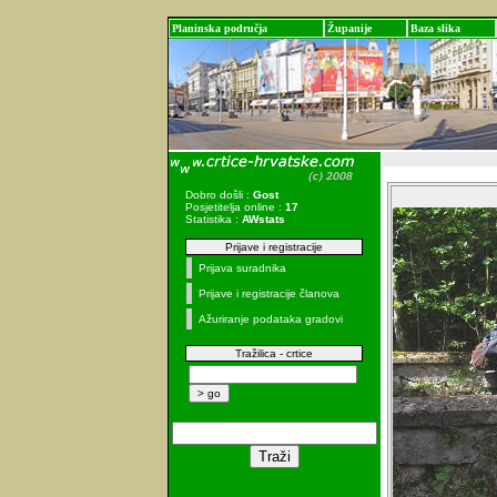
Planinska područja
Županije
Baza slika
Dobro došli :
Gost
Posjetitelja online :
17
Statistika :
AWstats
Prijave i registracije
Prijava suradnika
Prijave i registracije članova
Ažuriranje podataka gradovi
Tražilica - crtice