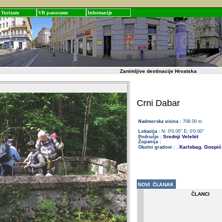
Turizam
VR panorame
Informacije
Zanimljive destinacije Hrvatska
Crni Dabar
Nadmorska visina :
708.00 m
Lokacija :
N: 0'0.00'' E: 0'0.00''
Srednji Velebit
Područje :
Županija :
Karlobag
Gospić
Okolni gradovi :
,
,
ČLANCI