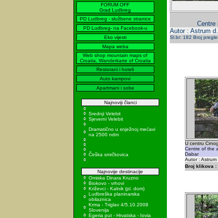
FORUM OFF
Grad Ludbreg
PD Ludbreg - službene stranice
Centre 
PD Ludbreg- na Facebook-u
Autor : Astrum d.
Eko vijesti
Sl.br: 182 Broj pregl
Mapa weba
Web shop mountain maps of
Croatia, Wanderkarte of Croatia
Restorani i hoteli
Auto kampovi
Apartmani i sobe
Najnoviji članci
Srednji Velebit
Sjeverni Velebit
Dramatično u snježnoj mećavi
na 2500 ndm
U centru Crno
Centre of the 
Dabar
Češka smrčkovica
Autor : Astrum
Broj klikova :
Najnovije destinacije
Omiska Dinara Kruzno
Biokovo - vrhovi
Križevci - Kalnik (pl. dom)
Ludbreška planinarska
obilaznica
Krma - Triglav 4/5.10.2008
Slovenija
Egeria put - Hrvatska - Iovia