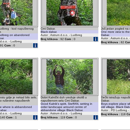
Ludbreg - kod napuštenog
Crni Dabar.
Još jedan pogled na d
r.
Black dabar.
One more view to the 
Ludbreg on abandoned
Autor : Astrum d.o.o. - Ludbreg
Dabar.
bar.
Autor : Astrum d.o.o.
Broj klikova :
92
Com :
0
 d.o.o. - Ludbreg
Broj klikova :
82
Com
91
Com :
0
stu gdje je nekad bilo selo,
Dobri Kalnički duh uređuje okoliš u
Dečki istražuju napuš
o ruševine napuštenih
napuštenom selu Crni Dabar.
Dabar.
Good Kalnik's spirit, SteffAN, setting in
Boys explore place 
ce where is abbandoned
order landscape arround centre of
old village. Black Dab
dabar.
abbandone village Black Dabar.
Autor : PD Ludbreg -
 d.o.o. - Ludbreg
Autor : Astrum d.o.o. - Ludbreg
Broj klikova :
118
Co
140
Com :
1
Broj klikova :
119
Com :
0