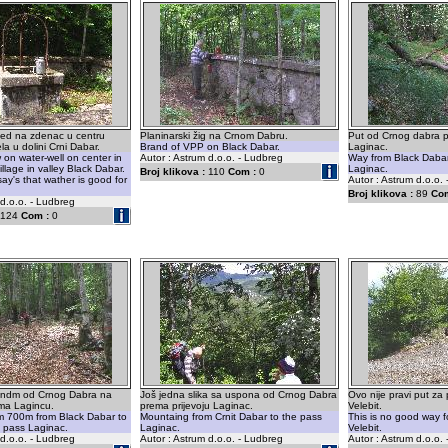
led na zdenac u centru
Planinarski žig na Crnom Dabru.
Put od Crnog dabra p
a u dolini Crni Dabar.
Brand of VPP on Black Dabar.
Laginac.
on water-well on center in
Autor : Astrum d.o.o. - Ludbreg
Way from Black Dabar
lage in valley Black Dabar.
Laginac.
Broj klikova :
110
Com :
0
y's that wather is good for
Autor : Astrum d.o.o.
Broj klikova :
89
Com
 d.o.o. - Ludbreg
124
Com :
0
 ndm od Crnog Dabra na
Još jedna slika sa uspona od Crnog Dabra
Ovo nije pravi put za 
ma Lagincu.
prema prijevoju Laginac.
Velebit.
m 700m from Black Dabar to
Mountaing from Crnit Dabar to the pass
This is no good way f
 pass Laginac.
Laginac.
Velebit.
 d.o.o. - Ludbreg
Autor : Astrum d.o.o. - Ludbreg
Autor : Astrum d.o.o.