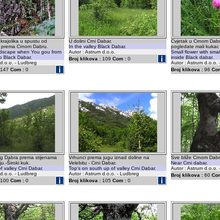
 krajolika u spustu od
U dolini Crni Dabar.
Cvjetak u Crnom Dabr
 prema Crnom Dabru.
In the valley Black Dabar.
pogledate mali kukac j
andscape when You gou from
Autor : Astrum d.o.o.
Small flower with smal
o Black Dabar.
inside Black dabar.
Broj klikova :
109
Com :
0
 d.o.o. - Ludbreg
Autor : Astrum d.o.o.
147
Com :
0
Broj klikova :
96
Com
og Dabra prema stijenama
Vrhunci prema jugu iznad doline na
Sve bliže Crnom Dabr
u.-Široki kuk.
Velebitu - Crni Dabar.
Near Crni dabar.
f valley Crni Dabar.
Top's on south up of valley Crni Dabar.
Autor : Astrum d.o.o.
 d.o.o. - Ludbreg
Autor : Astrum d.o.o. - Ludbreg
Broj klikova :
60
Com
100
Com :
0
Broj klikova :
105
Com :
0