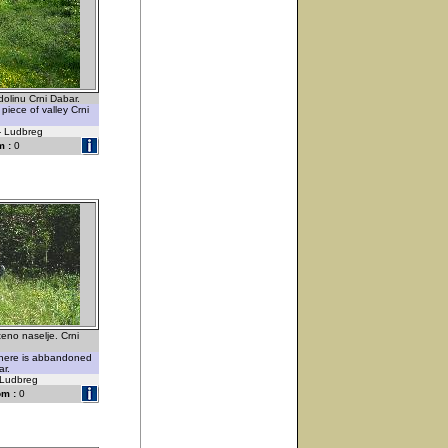
olinu Crni Dabar.
piece of valley Crni
 - Ludbreg
 :
0
teno naselje. Crni
where is abbandoned
ar.
 Ludbreg
m :
0