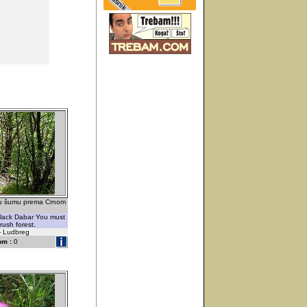
rnu šumu prema Crnom
Black Dabar You must
rush forest.
 - Ludbreg
om :
0