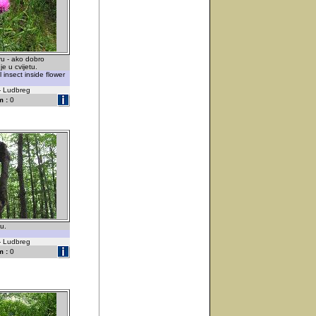
u - ako dobro
e u cvijetu.
l insect inside flower
 - Ludbreg
 :
0
u.
 - Ludbreg
 :
0