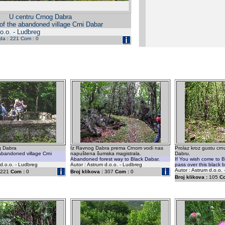
U centru Crnog Dabra
of the abandoned village Crni Dabar
o.o. - Ludbreg
eda : 221 Com : 0
g Dabra
Iz Ravnog Dabra prema Crnom vodi nas
Prolaz kroz gustu c
abandoned village Crni
napuštena šumska magistrala.
Dabru.
Abandoned forest way to Black Dabar.
If You wish come to 
 d.o.o. - Ludbreg
Autor : Astrum d.o.o. - Ludbreg
pass over this black b
Autor : Astrum d.o.o.
221
Com :
0
Broj klikova :
307
Com :
0
Broj klikova :
105
C