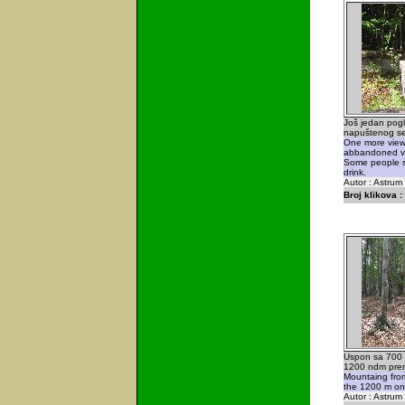
Još jedan pog
napuštenog sel
One more view 
abbandoned vil
Some people sa
drink.
Autor : Astrum
Broj klikova :
Uspon sa 700
1200 ndm pre
Mountaing fro
the 1200 m on
Autor : Astrum