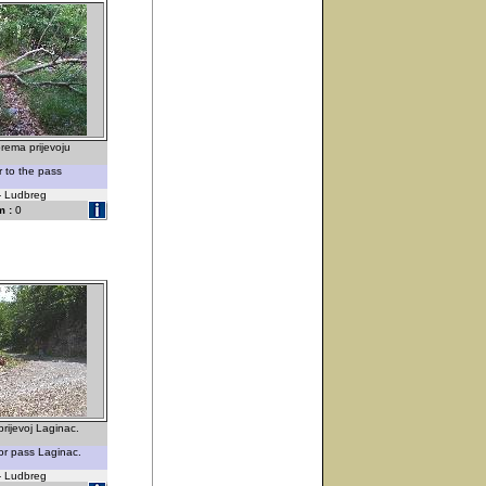
rema prijevoju
 to the pass
 - Ludbreg
 :
0
prijevoj Laginac.
or pass Laginac.
 - Ludbreg