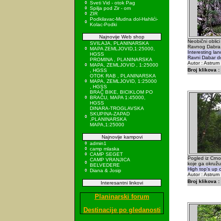
Sveti Vid - otok Pag
Spilja pod Zir - om
ZIR
Podkilavac-Mudna dol-Hahlići-
Kolac-Podki
Najnovije Web shop
Neobični oblici
SVILAJA, PLANINARSKA
Ravnog Dabra
MAPA ZEMLJOVID,1:25000,
Interesting l
HGSS
Ravni Dabar d
PROMINA , PLANINARSKA
Autor : Astrum
MAPA, ZEMLJOVID , 1:25000
Broj klikova :
, HGSS
OTOK RAB , PLANINARSKA
MAPA, ZEMLJOVID, 1:25000
, HGSS
BRAČ BIKE, BICIKLOM PO
BRAČU, MAPA 1:45000,
HGSS
DINARA-TROGLAVSKA
SKUPINA-ZAPAD
,PLANINARSKA
MAPA,1:25000
Najnovije kampovi
admin1
camp mlaska
CAMP SEGET
Pogled iz Crn
CAMP VRANJICA
koje ga okružuj
BELVEDERE
High top's up o
Diana & Josip
Autor : Astrum
Broj klikova :
Interesantni linkovi
Planinarski forum
Destinacije po gledanosti