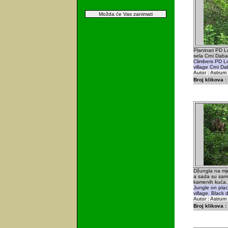
Možda će Vas zanimati
Planinari PD 
sela Crni Daba
Climbers PD 
village Crni Da
Autor : Astrum
Broj klikova :
Džungla na mje
a sada su sam
kamenih kuća.
Jungle on pla
village. Black 
Autor : Astrum
Broj klikova :