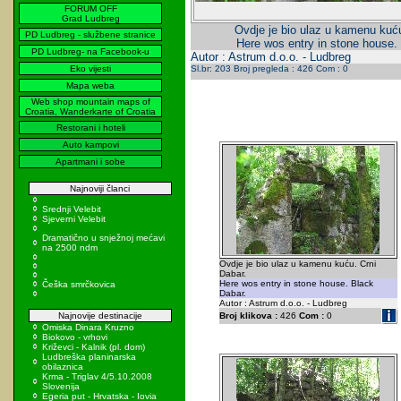
FORUM OFF
Grad Ludbreg
Ovdje je bio ulaz u kamenu kuću
PD Ludbreg - službene stranice
Here wos entry in stone house.
PD Ludbreg- na Facebook-u
Autor : Astrum d.o.o. - Ludbreg
Eko vijesti
Sl.br: 203 Broj pregleda : 426 Com : 0
Mapa weba
Web shop mountain maps of
Croatia, Wanderkarte of Croatia
Restorani i hoteli
Auto kampovi
Apartmani i sobe
Najnoviji članci
Srednji Velebit
Sjeverni Velebit
Dramatično u snježnoj mećavi
na 2500 ndm
Ovdje je bio ulaz u kamenu kuću. Crni
Dabar.
Here wos entry in stone house. Black
Češka smrčkovica
Dabar.
Autor : Astrum d.o.o. - Ludbreg
Najnovije destinacije
Broj klikova :
426
Com :
0
Omiska Dinara Kruzno
Biokovo - vrhovi
Križevci - Kalnik (pl. dom)
Ludbreška planinarska
obilaznica
Krma - Triglav 4/5.10.2008
Slovenija
Egeria put - Hrvatska - Iovia