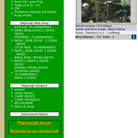
Sveti Vid - otok Pag
Spilja pod Zir - om
ZIR
Podkilavac-Mudna dol-Hahlići-
Kolac-Podki
Najnovije Web shop
Isti zid iznutra. Crni Dabar.
SVILAJA, PLANINARSKA
Same wall from inside. Black Dabar.
MAPA ZEMLJOVID,1:25000,
Autor : Astrum d.o.o. - Ludbreg
HGSS
Broj klikova :
191
Com :
0
PROMINA , PLANINARSKA
MAPA, ZEMLJOVID , 1:25000
, HGSS
OTOK RAB , PLANINARSKA
MAPA, ZEMLJOVID, 1:25000
, HGSS
BRAČ BIKE, BICIKLOM PO
BRAČU, MAPA 1:45000,
HGSS
DINARA-TROGLAVSKA
SKUPINA-ZAPAD
,PLANINARSKA
MAPA,1:25000
Najnovije kampovi
admin1
camp mlaska
CAMP SEGET
CAMP VRANJICA
BELVEDERE
Diana & Josip
Interesantni linkovi
Planinarski forum
Destinacije po gledanosti