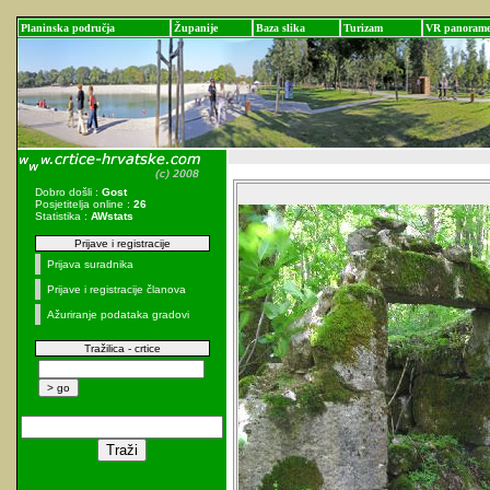
Planinska područja
Županije
Baza slika
Turizam
VR panoram
Dobro došli :
Gost
Posjetitelja online :
26
Statistika :
AWstats
Prijave i registracije
Prijava suradnika
Prijave i registracije članova
Ažuriranje podataka gradovi
Tražilica - crtice