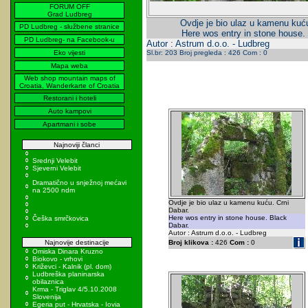
FORUM OFF
Grad Ludbreg
Ovdje je bio ulaz u kamenu kuću
PD Ludbreg - službene stranice
Here wos entry in stone house.
PD Ludbreg- na Facebook-u
Autor : Astrum d.o.o. - Ludbreg
Eko vijesti
Sl.br: 203 Broj pregleda : 426 Com : 0
Mapa weba
Web shop mountain maps of
Croatia, Wanderkarte of Croatia
Restorani i hoteli
Auto kampovi
Apartmani i sobe
Najnoviji članci
Srednji Velebit
Sjeverni Velebit
Dramatično u snježnoj mećavi
na 2500 ndm
Ovdje je bio ulaz u kamenu kuću. Crni
Dabar.
Here wos entry in stone house. Black
Češka smrčkovica
Dabar.
Autor : Astrum d.o.o. - Ludbreg
Najnovije destinacije
Broj klikova :
426
Com :
0
Omiska Dinara Kruzno
Biokovo - vrhovi
Križevci - Kalnik (pl. dom)
Ludbreška planinarska
obilaznica
Krma - Triglav 4/5.10.2008
Slovenija
Egeria put - Hrvatska - Iovia