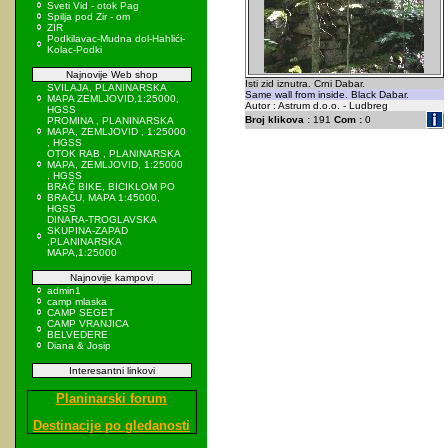
Sveti Vid - otok Pag
Spilja pod Zir - om
ZIR
Podkilavac-Mudna dol-Hahlići-
Kolac-Podki
Najnovije Web shop
Isti zid iznutra. Crni Dabar.
SVILAJA, PLANINARSKA
Same wall from inside. Black Dabar.
MAPA ZEMLJOVID,1:25000,
Autor : Astrum d.o.o. - Ludbreg
HGSS
Broj klikova :
191
Com :
0
PROMINA , PLANINARSKA
MAPA, ZEMLJOVID , 1:25000
, HGSS
OTOK RAB , PLANINARSKA
MAPA, ZEMLJOVID, 1:25000
, HGSS
BRAČ BIKE, BICIKLOM PO
BRAČU, MAPA 1:45000,
HGSS
DINARA-TROGLAVSKA
SKUPINA-ZAPAD
,PLANINARSKA
MAPA,1:25000
Najnovije kampovi
admin1
camp mlaska
CAMP SEGET
CAMP VRANJICA
BELVEDERE
Diana & Josip
Interesantni linkovi
Planinarski forum
Destinacije po gledanosti