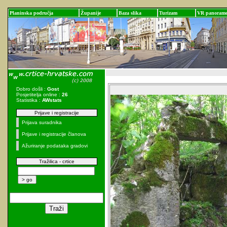
Planinska područja
Županije
Baza slika
Turizam
VR panoram
Dobro došli :
Gost
Posjetitelja online :
26
Statistika :
AWstats
Prijave i registracije
Prijava suradnika
Prijave i registracije članova
Ažuriranje podataka gradovi
Tražilica - crtice