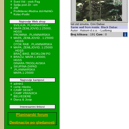
Sveti Vid - otok Pag
Spilja pod Zir - om
ZIR
Podkilavac-Mudna dol-Hahlići-
Kolac-Podki
Najnovije Web shop
Isti zid iznutra. Crni Dabar.
SVILAJA, PLANINARSKA
Same wall from inside. Black Dabar.
MAPA ZEMLJOVID,1:25000,
Autor : Astrum d.o.o. - Ludbreg
HGSS
Broj klikova :
191
Com :
0
PROMINA , PLANINARSKA
MAPA, ZEMLJOVID , 1:25000
, HGSS
OTOK RAB , PLANINARSKA
MAPA, ZEMLJOVID, 1:25000
, HGSS
BRAČ BIKE, BICIKLOM PO
BRAČU, MAPA 1:45000,
HGSS
DINARA-TROGLAVSKA
SKUPINA-ZAPAD
,PLANINARSKA
MAPA,1:25000
Najnovije kampovi
admin1
camp mlaska
CAMP SEGET
CAMP VRANJICA
BELVEDERE
Diana & Josip
Interesantni linkovi
Planinarski forum
Destinacije po gledanosti