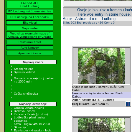
FORUM OFF
Grad Ludbreg
Ovdje je bio ulaz u kamenu kuću
PD Ludbreg - službene stranice
Here wos entry in stone house.
PD Ludbreg- na Facebook-u
Autor : Astrum d.o.o. - Ludbreg
Eko vijesti
Sl.br: 203 Broj pregleda : 426 Com : 0
Mapa weba
Web shop mountain maps of
Croatia, Wanderkarte of Croatia
Restorani i hoteli
Auto kampovi
Apartmani i sobe
Najnoviji članci
Srednji Velebit
Sjeverni Velebit
Dramatično u snježnoj mećavi
na 2500 ndm
Ovdje je bio ulaz u kamenu kuću. Crni
Dabar.
Here wos entry in stone house. Black
Češka smrčkovica
Dabar.
Autor : Astrum d.o.o. - Ludbreg
Najnovije destinacije
Broj klikova :
426
Com :
0
Omiska Dinara Kruzno
Biokovo - vrhovi
Križevci - Kalnik (pl. dom)
Ludbreška planinarska
obilaznica
Krma - Triglav 4/5.10.2008
Slovenija
Egeria put - Hrvatska - Iovia