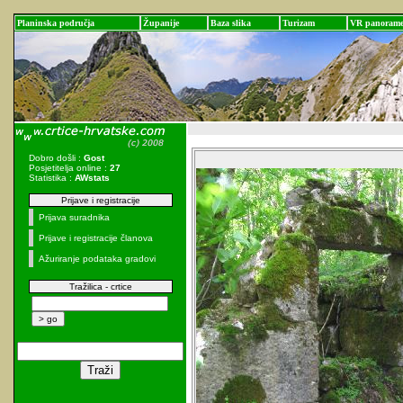
Planinska područja
Županije
Baza slika
Turizam
VR panoram
Dobro došli :
Gost
Posjetitelja online :
27
Statistika :
AWstats
Prijave i registracije
Prijava suradnika
Prijave i registracije članova
Ažuriranje podataka gradovi
Tražilica - crtice