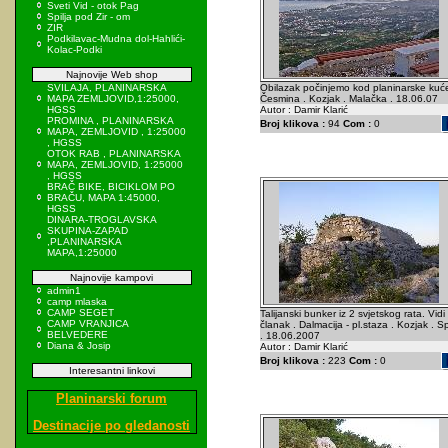
Sveti Vid - otok Pag
Spilja pod Zir - om
ZIR
Podkilavac-Mudna dol-Hahlići-
Kolac-Podki
Najnovije Web shop
SVILAJA, PLANINARSKA
Obilazak počinjemo kod planinarske kuć
MAPA ZEMLJOVID,1:25000,
Česmina . Kozjak . Malačka . 18.06.07
HGSS
Autor : Damir Klarić
PROMINA , PLANINARSKA
Broj klikova :
94
Com :
0
MAPA, ZEMLJOVID , 1:25000
, HGSS
OTOK RAB , PLANINARSKA
MAPA, ZEMLJOVID, 1:25000
, HGSS
BRAČ BIKE, BICIKLOM PO
BRAČU, MAPA 1:45000,
HGSS
DINARA-TROGLAVSKA
SKUPINA-ZAPAD
,PLANINARSKA
MAPA,1:25000
Najnovije kampovi
admin1
camp mlaska
CAMP SEGET
Talijanski bunker iz 2 svjetskog rata. Vidi
CAMP VRANJICA
članak . Dalmacija - pl.staza . Kozjak . Spl
BELVEDERE
. 18.06.2007
Diana & Josip
Autor : Damir Klarić
Broj klikova :
223
Com :
0
Interesantni linkovi
Planinarski forum
Destinacije po gledanosti