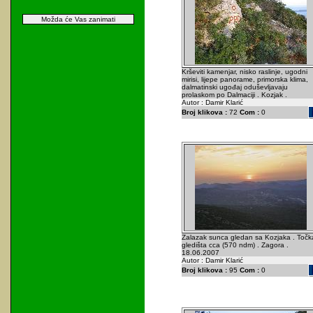
Možda će Vas zanimati
Krševiti kamenjar, nisko raslinje, ugodni
mirisi, lijepe panorame, primorska klima,
dalmatinski ugođaj oduševljavaju
prolaskom po Dalmaciji . Kozjak .
Autor : Damir Klarić
Broj klikova :
72
Com :
0
Zalazak sunca gledan sa Kozjaka . Točk
gledišta cca (570 ndm) . Zagora .
18.06.2007
Autor : Damir Klarić
Broj klikova :
95
Com :
0