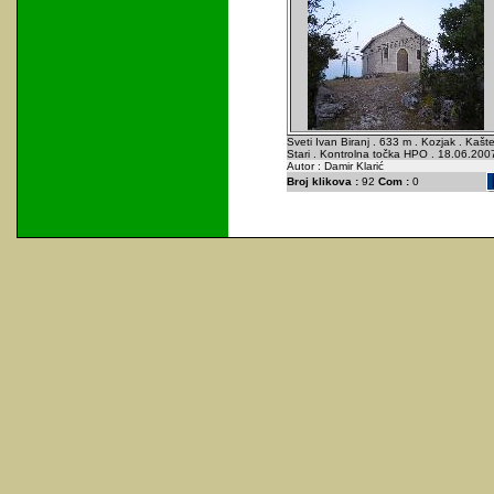
Sveti Ivan Biranj . 633 m . Kozjak . Kašte
Stari . Kontrolna točka HPO . 18.06.200
Autor : Damir Klarić
Broj klikova :
92
Com :
0