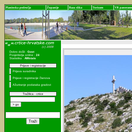
Planinska područja
Županije
Baza slika
Turizam
VR panoram
Dobro došli :
Gost
Posjetitelja online :
24
Statistika :
AWstats
Prijave i registracije
Prijava suradnika
Prijave i registracije članova
Ažuriranje podataka gradovi
Tražilica - crtice