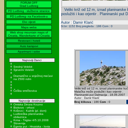
FORUM OFF
Grad Ludbreg
Veliki križ od 12 m, iznad planinarsk
PD Ludbreg - službene stranice
poslužiti i kao orjentir . Planinarski put
PD Ludbreg- na Facebook-u
Eko vijesti
Autor : Damir Klarić
Sl.br: 1152 Broj pregleda : 186 Com : 0
Mapa weba
Web shop mountain maps of
Croatia, Wanderkarte of Croatia
Restorani i hoteli
Auto kampovi
Apartmani i sobe
Najnoviji članci
Srednji Velebit
Sjeverni Velebit
Dramatično u snježnoj mećavi
na 2500 ndm
Veliki križ od 12 m, iznad planinarske ku
Češka smrčkovica
Malačka može poslužiti i kao orjentir .
Planinarski put Dalmacija . 18.06.2007
Autor : Damir Klarić
Najnovije destinacije
Broj klikova :
186
Com :
0
Omiska Dinara Kruzno
Biokovo - vrhovi
Križevci - Kalnik (pl. dom)
Ludbreška planinarska
obilaznica
Krma - Triglav 4/5.10.2008
Slovenija
Egeria put - Hrvatska - Iovia