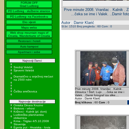
FORUM OFF
Grad Ludbreg
Prve minute 2008. Vranilac . Kalnik . Zd
PD Ludbreg - službene stranice
...čeka se ime i Valek. ..Damir fotog
PD Ludbreg- na Facebook-u
Eko vijesti
Autor : Damir Klarić
Sl.br: 1510 Broj pregleda : 60 Com : 0
Mapa weba
Web shop mountain maps of
Croatia, Wanderkarte of Croatia
Restorani i hoteli
Auto kampovi
Apartmani i sobe
Najnoviji članci
Srednji Velebit
Sjeverni Velebit
Dramatično u snježnoj mećavi
na 2500 ndm
Prve minute 2008. Vranilac . Kalnik .
Češka smrčkovica
Zdravica ! Štef, Lujo , ...čeka se ime i
Valek. ..Damir fotograf iza slike....
Autor : Damir Klarić
Najnovije destinacije
Broj klikova :
60
Com :
0
Omiska Dinara Kruzno
Biokovo - vrhovi
Križevci - Kalnik (pl. dom)
Ludbreška planinarska
obilaznica
Krma - Triglav 4/5.10.2008
Slovenija
Egeria put - Hrvatska - Iovia