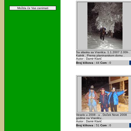
Možda će Vas zanimati
Sa silaska sa Vranilca. 1.1.2007 2.00h .
Kalnik . Prema planinarskom domu .
Autor : Damir Klarić
Broj klikova :
44
Com :
0
Veselo u 2008 - u . Doček Nove 2008
godine na Vranilcu .
Autor : Damir Klarić
Broj klikova :
51
Com :
0