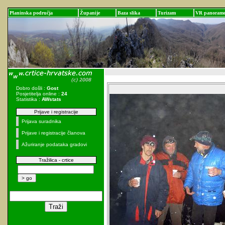
Planinska područja
Županije
Baza slika
Turizam
VR panoram
Dobro došli :
Gost
Posjetitelja online :
24
Statistika :
AWstats
Prijave i registracije
Prijava suradnika
Prijave i registracije članova
Ažuriranje podataka gradovi
Tražilica - crtice