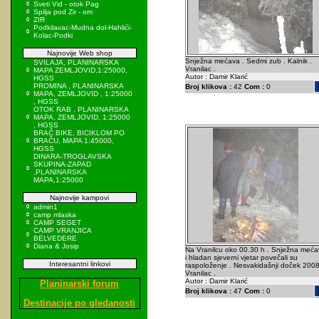
Sveti Vid - otok Pag
Spilja pod Zir - om
ZIR
Podkilavac-Mudna dol-Hahlići-
Kolac-Podki
Najnovije Web shop
Snježna mećava . Sedmi zub . Kalnik .
SVILAJA, PLANINARSKA
Vranilac .
MAPA ZEMLJOVID,1:25000,
Autor : Damir Klarić
HGSS
PROMINA , PLANINARSKA
Broj klikova :
42
Com :
0
MAPA, ZEMLJOVID , 1:25000
, HGSS
OTOK RAB , PLANINARSKA
MAPA, ZEMLJOVID, 1:25000
, HGSS
BRAČ BIKE, BICIKLOM PO
BRAČU, MAPA 1:45000,
HGSS
DINARA-TROGLAVSKA
SKUPINA-ZAPAD
,PLANINARSKA
MAPA,1:25000
Najnovije kampovi
admin1
camp mlaska
CAMP SEGET
CAMP VRANJICA
BELVEDERE
Diana & Josip
Na Vranilcu oko 00.30 h . Snježna meća
i hladan sjeverni vjetar povečali su
Interesantni linkovi
raspoloženje . Nesvakidašnji doček 2008
Vranilac .
Autor : Damir Klarić
Planinarski forum
Broj klikova :
47
Com :
0
Destinacije po gledanosti